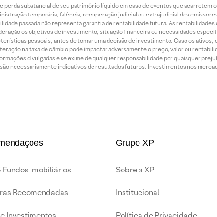
o de perda substancial de seu patrimônio líquido em caso de eventos que acarretem 
inistração temporária, falência, recuperação judicial ou extrajudicial dos emissor
idade passada não representa garantia de rentabilidade futura. As rentabilidades d
ração os objetivos de investimento, situação financeira ou necessidades específi
terísticas pessoais, antes de tomar uma decisão de investimento. Caso os ativos,
teração na taxa de câmbio pode impactar adversamente o preço, valor ou rentabili
rmações divulgadas e se exime de qualquer responsabilidade por quaisquer prejuíz
são necessariamente indicativos de resultados futuros. Investimentos nos mercados
mendações
Grupo XP
 Fundos Imobiliários
Sobre a XP
iras Recomendadas
Institucional
de Investimentos
Política de Privacidade