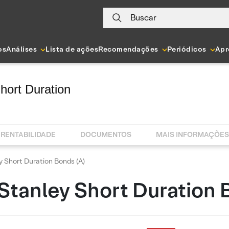
Buscar
os
Análises
Lista de ações
Recomendações
Periódicos
Apr
hort Duration
RENTABILIDADE
DOCUMENTOS
MAIS INFORMAÇÕES
 Short Duration Bonds (A)
tanley Short Duration 