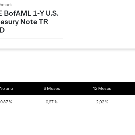
hmark
E BofAML 1-Y U.S.
easury Note TR
D
No ano
6 Meses
12 Meses
0,87 %
0,67 %
2,92 %