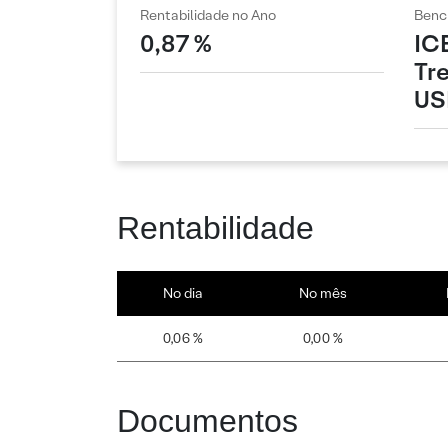
Rentabilidade no Ano
Benc
0,87 %
IC
Tr
US
Rentabilidade
No dia
No mês
0,06 %
0,00 %
Documentos