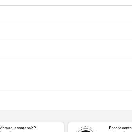
Abra a sua conta na XP
Receba conteú