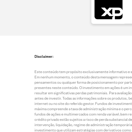
Disclaimer:
Este conteúdo tem propósito exclusivamente informativo e se
Em nenhum momento, o conteúdo desta mensagem representa o
pensamentos ou qualquer forma de posicionamento por parte 
presentes neste conteúdo. O investimento em ações é um inve
resultar em significativas perdas patrimoniais. Para avaliaç
antes de investir. Todas as informações sobre os produtos, 
internet ou no site do referido gestor. Fundos de investime
máxima compreende a taxa de administração mínima e o perce
fundos de ações e multimercados com renda variável /sem re
crédito privado estão sujeitos a risco de perda substancial 
intervenção, liquidação, regime de administração temporária,
investimento que utilizam estratégias com derivativos como p