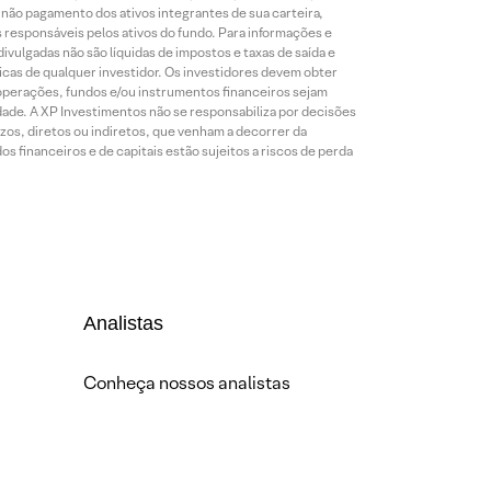
o não pagamento dos ativos integrantes de sua carteira,
es responsáveis pelos ativos do fundo. Para informações e
ivulgadas não são líquidas de impostos e taxas de saída e
cas de qualquer investidor. Os investidores devem obter
 operações, fundos e/ou instrumentos financeiros sejam
dade. A XP Investimentos não se responsabiliza por decisões
os, diretos ou indiretos, que venham a decorrer da
 financeiros e de capitais estão sujeitos a riscos de perda
Analistas
Conheça nossos analistas