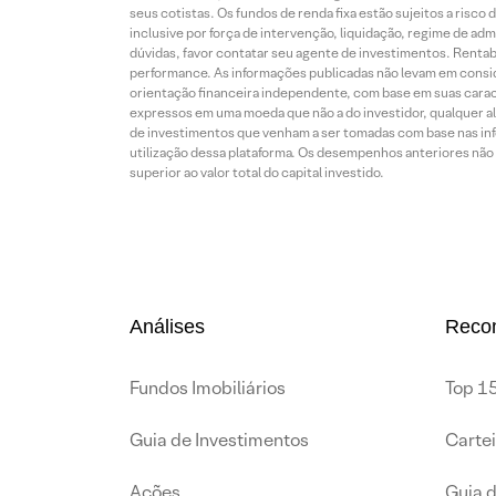
seus cotistas. Os fundos de renda fixa estão sujeitos a risc
inclusive por força de intervenção, liquidação, regime de adm
dúvidas, favor contatar seu agente de investimentos. Rentabil
performance. As informações publicadas não levam em conside
orientação financeira independente, com base em suas carac
expressos em uma moeda que não a do investidor, qualquer al
de investimentos que venham a ser tomadas com base nas info
utilização dessa plataforma. Os desempenhos anteriores não 
superior ao valor total do capital investido.
Análises
Reco
Fundos Imobiliários
Top 15
Guia de Investimentos
Carte
Ações
Guia 