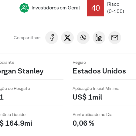
Risco
40
Investidores em Geral
(0-100)
Compartilhar:
odiante
Região
rgan Stanley
Estados Unidos
ção de Resgate
Aplicação Inicial Mínima
1
US$ 1mil
mônio Líquido
Rentabilidade no Dia
$ 164.9mi
0,06 %