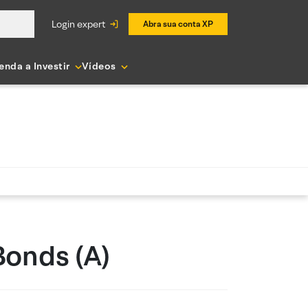
login expert
Abra sua conta XP
enda a Investir
Vídeos
Bonds (A)