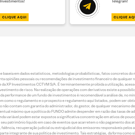
Investimentos!
Telegram!
CLIQUE AQUI
CLIQUE AQ
 baseia em dados estatísticos, metodologias probabilísticas, fatos concretos do 
piniões pessoais ou recomendações de investimento financeiro de qualquer natu
da XP Investimentos CCTVM S/A. É terminantemente proibida a utilização, acesso
stimento de risco. Na realização de operações com derivativos existe a possibili
ão da performance de um fundo de investimentos é recomendável a análise de, no mí
bem como o regulamento e o prospecto e regulamento aqui listados, podem ser obt
nto não contam com garantia do administrador, do gestor, de qualquer mecanismo de
ntual máximo que a política do FUNDO admite despender em razão das taxas de ad
nda variável podem estar expostos a significativa concentração em ativos de pouc
de seu patrimônio líquido em caso de eventos que acarretem o não pagamento dos ativ
 falência, recuperação judicial ou extrajudicial dos emissores responsáveis pelos 
arte integrante de sua política de investimento. Tais estratégias, da forma como 