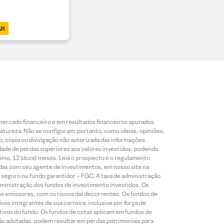
UI
mercado financeiro e em resultados financeiros apurados.
reza. Não se configuram, portanto, como ideias, opiniões,
, cópia ou divulgação não autorizada das informações
dade de perdas superiores aos valores investidos, podendo
nimo, 12 (doze) meses. Leia o prospecto e o regulamento
idas com seu agente de investimentos, em nosso site na
 seguro ou fundo garantidor – FGC. A taxa de administração
ministração dos fundos de investimento investidos. Os
os emissores, com os riscos daí decorrentes. Os fundos de
os integrantes de sua carteira, inclusive por força de
ativos do fundo. Os fundos de cotas aplicam em fundos de
são adotadas, podem resultar em perdas patrimoniais para