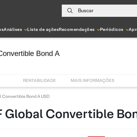
Buscar
os
Análises
Lista de ações
Recomendações
Periódicos
Apr
onvertible Bond A
RENTABILIDADE
MAIS INFORMAÇÕES
 Convertible Bond A USD
 Global Convertible Bo