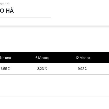
hmark
O HÁ
No ano
6 Meses
12 Meses
6,55 %
3,23 %
9,92 %