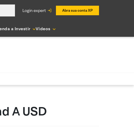
login expert
Abra sua conta XP
enda a Investir
Vídeos
nd A USD