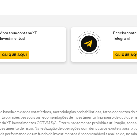
Abra a sua conta na XP
Receba conteú
Investimentos!
Telegram!
CLIQUE AQUI
CLIQUE AQ
 baseia em dados estatísticos, metodologias probabilísticas, fatos concretos do 
piniões pessoais ou recomendações de investimento financeiro de qualquer natu
da XP Investimentos CCTVM S/A. É terminantemente proibida a utilização, acesso
stimento de risco. Na realização de operações com derivativos existe a possibili
ão da performance de um fundo de investimentos é recomendável a análise de, no mí