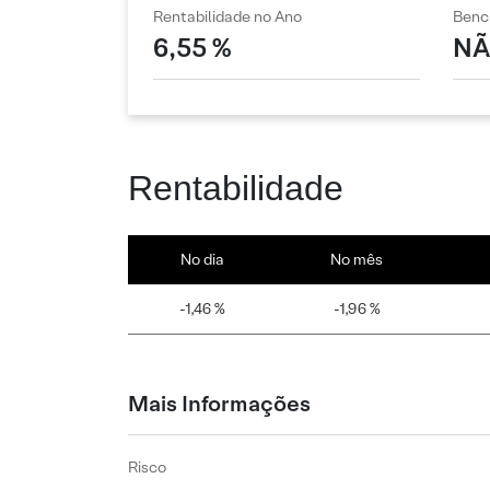
Rentabilidade no Ano
Benc
6,55 %
NÃ
Rentabilidade
No dia
No mês
-1,46 %
-1,96 %
Mais Informações
Risco