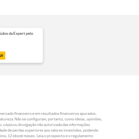
dos da Expert pelo
UI
mercado financeiro e em resultados financeiros apurados.
reza. Não se configuram, portanto, como ideias, opiniões,
, cópia ou divulgação não autorizada das informações
dade de perdas superiores aos valores investidos, podendo
nimo, 12 (doze) meses. Leia o prospecto e o regulamento