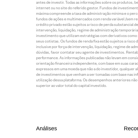
antes de investir. Todas as informações sobre os produtos, 
internet ou no site do referido gestor. Fundos de investime
máxima compreende a taxa de administração mínima e o perce
fundos de ações e multimercados com renda variável /sem re
crédito privado estão sujeitos a risco de perda substancial 
intervenção, liquidação, regime de administração temporária,
investimento que utilizam estratégias com derivativos como p
seus cotistas. Os fundos de renda fixa estão sujeitos a risc
inclusive por força de intervenção, liquidação, regime de adm
dúvidas, favor contatar seu agente de investimentos. Rentabil
performance. As informações publicadas não levam em conside
orientação financeira independente, com base em suas carac
expressos em uma moeda que não a do investidor, qualquer al
de investimentos que venham a ser tomadas com base nas info
utilização dessa plataforma. Os desempenhos anteriores não 
superior ao valor total do capital investido.
Análises
Reco