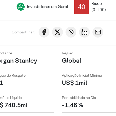
Risco
40
Investidores em Geral
(0-100)
Compartilhar:
odiante
Região
rgan Stanley
Global
ção de Resgate
Aplicação Inicial Mínima
1
US$ 1mil
mônio Líquido
Rentabilidade no Dia
$ 740.5mi
-1,46 %