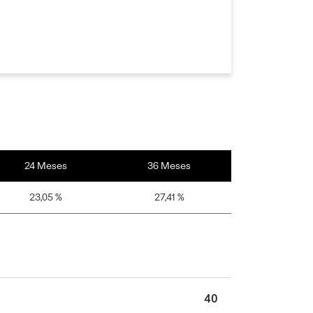
24 Meses
36 Meses
23,05 %
27,41 %
40