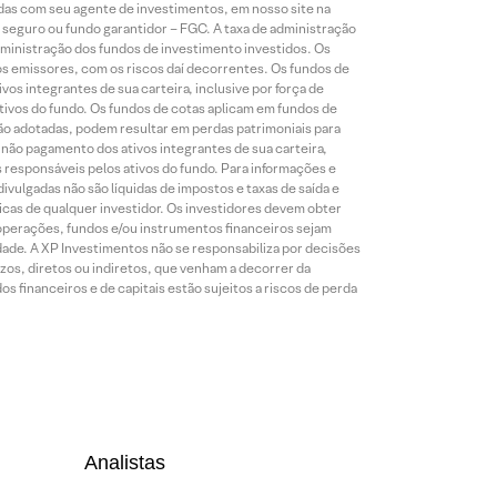
idas com seu agente de investimentos, em nosso site na
 seguro ou fundo garantidor – FGC. A taxa de administração
ministração dos fundos de investimento investidos. Os
os emissores, com os riscos daí decorrentes. Os fundos de
os integrantes de sua carteira, inclusive por força de
ativos do fundo. Os fundos de cotas aplicam em fundos de
são adotadas, podem resultar em perdas patrimoniais para
o não pagamento dos ativos integrantes de sua carteira,
es responsáveis pelos ativos do fundo. Para informações e
ivulgadas não são líquidas de impostos e taxas de saída e
cas de qualquer investidor. Os investidores devem obter
 operações, fundos e/ou instrumentos financeiros sejam
dade. A XP Investimentos não se responsabiliza por decisões
os, diretos ou indiretos, que venham a decorrer da
 financeiros e de capitais estão sujeitos a riscos de perda
Analistas