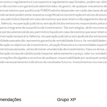
bem como o regulamento e o prospecto e regulamento aqui listados, podem ser obt
nto não contam com garantia do administrador, do gestor, de qualquer mecanismo de
ntual máximo que a política do FUNDO admite despender em razão das taxas de ad
nda variável podem estar expostos a significativa concentração em ativos de pouc
de seu patrimônio líquido em caso de eventos que acarretem o não pagamento dos ativ
 falência, recuperação judicial ou extrajudicial dos emissores responsáveis pelos 
arte integrante de sua política de investimento. Tais estratégias, da forma como 
o de perda substancial de seu patrimônio líquido em caso de eventos que acarretem 
inistração temporária, falência, recuperação judicial ou extrajudicial dos emissor
idade passada não representa garantia de rentabilidade futura. As rentabilidades d
ração os objetivos de investimento, situação financeira ou necessidades específi
terísticas pessoais, antes de tomar uma decisão de investimento. Caso os ativos,
teração na taxa de câmbio pode impactar adversamente o preço, valor ou rentabili
rmações divulgadas e se exime de qualquer responsabilidade por quaisquer prejuíz
são necessariamente indicativos de resultados futuros. Investimentos nos mercados
mendações
Grupo XP