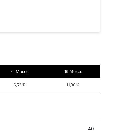
24 Meses
36 Meses
6,52 %
11,36 %
40