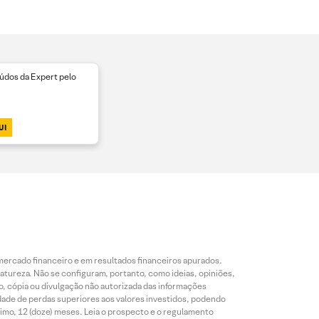
dos da Expert pelo
UI
mercado financeiro e em resultados financeiros apurados.
reza. Não se configuram, portanto, como ideias, opiniões,
, cópia ou divulgação não autorizada das informações
dade de perdas superiores aos valores investidos, podendo
nimo, 12 (doze) meses. Leia o prospecto e o regulamento