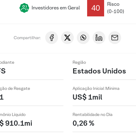
Risco
40
Investidores em Geral
(0-100)
Compartilhar:
odiante
Região
FS
Estados Unidos
ção de Resgate
Aplicação Inicial Mínima
1
US$ 1mil
mônio Líquido
Rentabilidade no Dia
$ 910.1mi
0,26 %