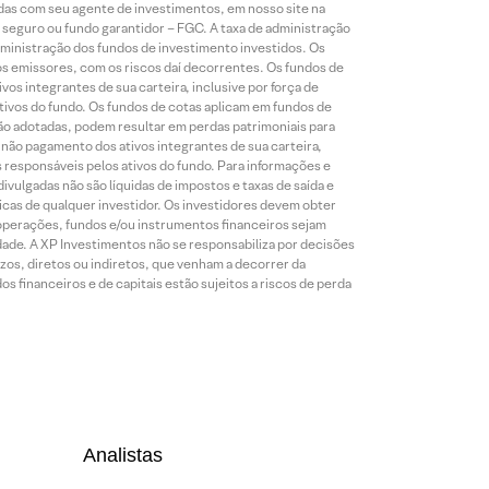
idas com seu agente de investimentos, em nosso site na
 seguro ou fundo garantidor – FGC. A taxa de administração
ministração dos fundos de investimento investidos. Os
os emissores, com os riscos daí decorrentes. Os fundos de
os integrantes de sua carteira, inclusive por força de
ativos do fundo. Os fundos de cotas aplicam em fundos de
são adotadas, podem resultar em perdas patrimoniais para
o não pagamento dos ativos integrantes de sua carteira,
es responsáveis pelos ativos do fundo. Para informações e
ivulgadas não são líquidas de impostos e taxas de saída e
cas de qualquer investidor. Os investidores devem obter
 operações, fundos e/ou instrumentos financeiros sejam
dade. A XP Investimentos não se responsabiliza por decisões
os, diretos ou indiretos, que venham a decorrer da
 financeiros e de capitais estão sujeitos a riscos de perda
Analistas