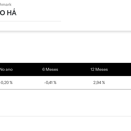
hmark
O HÁ
No ano
6 Meses
12 Meses
-0,20 %
-0,41 %
2,94 %