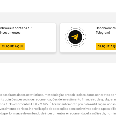
Abra a sua conta na XP
Receba conteú
Investimentos!
Telegram!
CLIQUE AQUI
CLIQUE AQ
 baseia em dados estatísticos, metodologias probabilísticas, fatos concretos do 
piniões pessoais ou recomendações de investimento financeiro de qualquer natu
da XP Investimentos CCTVM S/A. É terminantemente proibida a utilização, acesso
stimento de risco. Na realização de operações com derivativos existe a possibili
ão da performance de um fundo de investimentos é recomendável a análise de, no mí