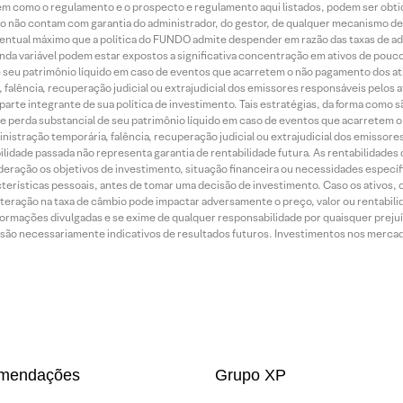
bem como o regulamento e o prospecto e regulamento aqui listados, podem ser obt
nto não contam com garantia do administrador, do gestor, de qualquer mecanismo de
ntual máximo que a política do FUNDO admite despender em razão das taxas de ad
nda variável podem estar expostos a significativa concentração em ativos de pouc
de seu patrimônio líquido em caso de eventos que acarretem o não pagamento dos ativ
 falência, recuperação judicial ou extrajudicial dos emissores responsáveis pelos 
arte integrante de sua política de investimento. Tais estratégias, da forma como 
o de perda substancial de seu patrimônio líquido em caso de eventos que acarretem 
inistração temporária, falência, recuperação judicial ou extrajudicial dos emissor
idade passada não representa garantia de rentabilidade futura. As rentabilidades d
ração os objetivos de investimento, situação financeira ou necessidades específi
terísticas pessoais, antes de tomar uma decisão de investimento. Caso os ativos,
teração na taxa de câmbio pode impactar adversamente o preço, valor ou rentabili
rmações divulgadas e se exime de qualquer responsabilidade por quaisquer prejuíz
são necessariamente indicativos de resultados futuros. Investimentos nos mercados
mendações
Grupo XP