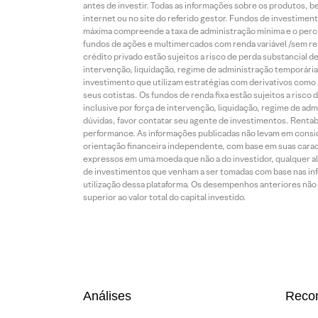
antes de investir. Todas as informações sobre os produtos, 
internet ou no site do referido gestor. Fundos de investime
máxima compreende a taxa de administração mínima e o perce
fundos de ações e multimercados com renda variável /sem re
crédito privado estão sujeitos a risco de perda substancial 
intervenção, liquidação, regime de administração temporária,
investimento que utilizam estratégias com derivativos como p
seus cotistas. Os fundos de renda fixa estão sujeitos a risc
inclusive por força de intervenção, liquidação, regime de adm
dúvidas, favor contatar seu agente de investimentos. Rentabil
performance. As informações publicadas não levam em conside
orientação financeira independente, com base em suas carac
expressos em uma moeda que não a do investidor, qualquer al
de investimentos que venham a ser tomadas com base nas info
utilização dessa plataforma. Os desempenhos anteriores não 
superior ao valor total do capital investido.
Análises
Reco