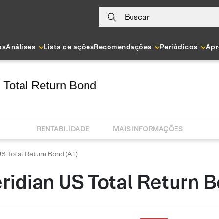
Buscar
os
Análises
Lista de ações
Recomendações
Periódicos
Apr
Total Return Bond
RENTABILIDADE
MAIS INFORMAÇÕES
S Total Return Bond (A1)
idian US Total Return B