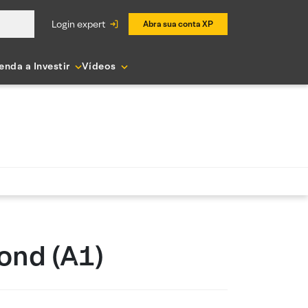
login expert
Abra sua conta XP
enda a Investir
Vídeos
ond (A1)