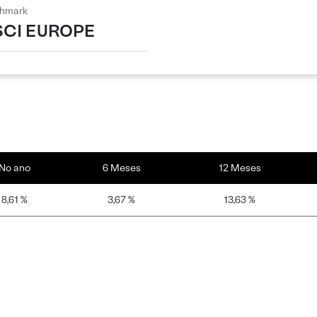
hmark
CI EUROPE
No ano
6 Meses
12 Meses
8,61 %
3,67 %
13,63 %