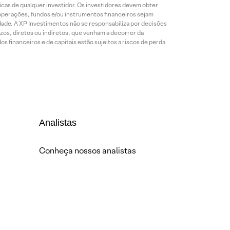
cas de qualquer investidor. Os investidores devem obter
 operações, fundos e/ou instrumentos financeiros sejam
dade. A XP Investimentos não se responsabiliza por decisões
os, diretos ou indiretos, que venham a decorrer da
 financeiros e de capitais estão sujeitos a riscos de perda
Analistas
Conheça nossos analistas