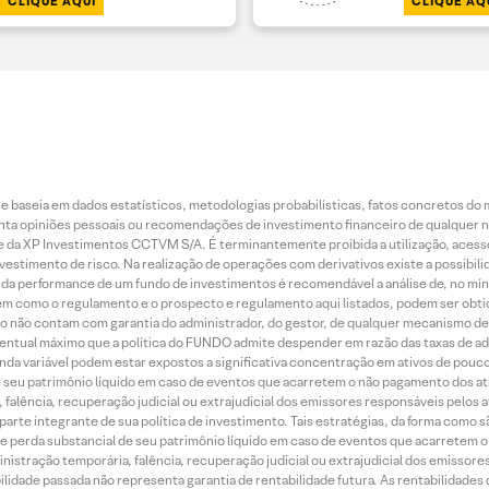
CLIQUE AQUI
CLIQUE AQ
 baseia em dados estatísticos, metodologias probabilísticas, fatos concretos do 
piniões pessoais ou recomendações de investimento financeiro de qualquer natu
da XP Investimentos CCTVM S/A. É terminantemente proibida a utilização, acesso
stimento de risco. Na realização de operações com derivativos existe a possibili
ão da performance de um fundo de investimentos é recomendável a análise de, no mí
bem como o regulamento e o prospecto e regulamento aqui listados, podem ser obt
nto não contam com garantia do administrador, do gestor, de qualquer mecanismo de
ntual máximo que a política do FUNDO admite despender em razão das taxas de ad
nda variável podem estar expostos a significativa concentração em ativos de pouc
de seu patrimônio líquido em caso de eventos que acarretem o não pagamento dos ativ
 falência, recuperação judicial ou extrajudicial dos emissores responsáveis pelos 
arte integrante de sua política de investimento. Tais estratégias, da forma como 
o de perda substancial de seu patrimônio líquido em caso de eventos que acarretem 
inistração temporária, falência, recuperação judicial ou extrajudicial dos emissor
idade passada não representa garantia de rentabilidade futura. As rentabilidades d