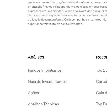
performance. As informações publicadas não levam em conside
orientação financeira independente, com base em suas carac
expressos em uma moeda que não a do investidor, qualquer al
de investimentos que venham a ser tomadas com base nas info
utilização dessa plataforma. Os desempenhos anteriores não 
superior ao valor total do capital investido.
Análises
Reco
Fundos Imobiliários
Top 15
Guia de Investimentos
Carte
Ações
Guia 
Análises Técnicas
Top F