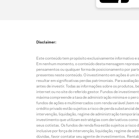
Disclaimer:
Este conteúdo tem propósito exclusivamente informativo e se
Em nenhum momento, o conteúdo desta mensagem representa o
pensamentos ou qualquer forma de posicionamento por parte 
presentes neste conteúdo. O investimento em ações é um inve
resultar em significativas perdas patrimoniais. Para avaliaç
antes de investir. Todas as informações sobre os produtos, 
internet ou no site do referido gestor. Fundos de investime
máxima compreende a taxa de administração mínima e o perce
fundos de ações e multimercados com renda variável /sem re
crédito privado estão sujeitos a risco de perda substancial 
intervenção, liquidação, regime de administração temporária,
investimento que utilizam estratégias com derivativos como p
seus cotistas. Os fundos de renda fixa estão sujeitos a risc
inclusive por força de intervenção, liquidação, regime de adm
dúvidas, favor contatar seu agente de investimentos. Rentabil