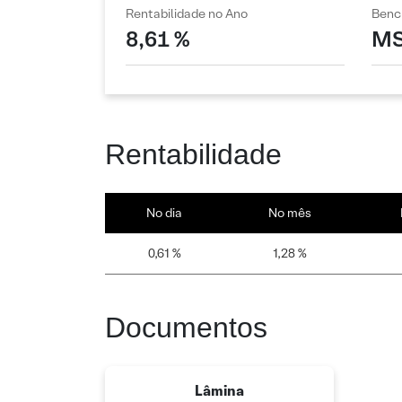
Rentabilidade no Ano
Benc
8,61 %
MS
Rentabilidade
No dia
No mês
0,61 %
1,28 %
Documentos
Lâmina