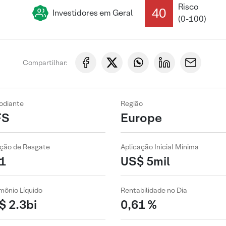
Risco
40
Investidores em Geral
(0-100)
Compartilhar:
odiante
Região
FS
Europe
ção de Resgate
Aplicação Inicial Mínima
1
US$ 5mil
mônio Líquido
Rentabilidade no Dia
$ 2.3bi
0,61 %