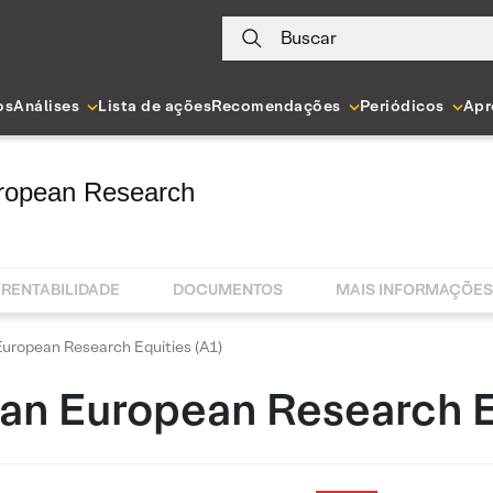
Buscar
os
Análises
Lista de ações
Recomendações
Periódicos
Apr
ropean Research
RENTABILIDADE
DOCUMENTOS
MAIS INFORMAÇÕES
uropean Research Equities (A1)
an European Research Eq