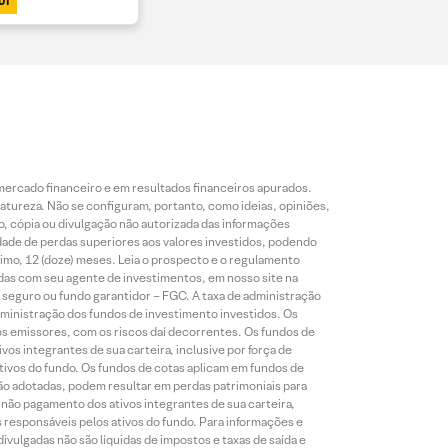
UI
mercado financeiro e em resultados financeiros apurados.
reza. Não se configuram, portanto, como ideias, opiniões,
, cópia ou divulgação não autorizada das informações
dade de perdas superiores aos valores investidos, podendo
nimo, 12 (doze) meses. Leia o prospecto e o regulamento
idas com seu agente de investimentos, em nosso site na
 seguro ou fundo garantidor – FGC. A taxa de administração
ministração dos fundos de investimento investidos. Os
os emissores, com os riscos daí decorrentes. Os fundos de
os integrantes de sua carteira, inclusive por força de
ativos do fundo. Os fundos de cotas aplicam em fundos de
são adotadas, podem resultar em perdas patrimoniais para
o não pagamento dos ativos integrantes de sua carteira,
es responsáveis pelos ativos do fundo. Para informações e
ivulgadas não são líquidas de impostos e taxas de saída e