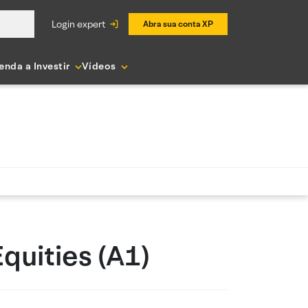
login expert
Abra sua conta XP
enda a Investir
Vídeos
uities (A1)