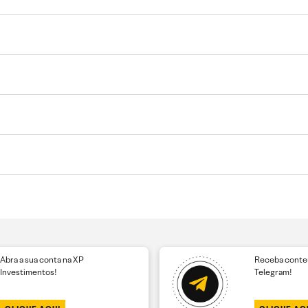
Abra a sua conta na XP
Receba conteú
Investimentos!
Telegram!