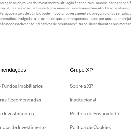
ração os objetivos de investimento, situação financeira ou necessidades específi
terísticas pessoais, antes de tomar uma decisão de investimento. Caso os ativos,
teração na taxa de câmbio pode impactar adversamente o preço, valor ou rentabili
rmações divulgadas e se exime de qualquer responsabilidade por quaisquer prejuíz
são necessariamente indicativos de resultados futuros. Investimentos nos mercados
mendações
Grupo XP
 Fundos Imobiliários
Sobre a XP
iras Recomendadas
Institucional
de Investimentos
Política de Privacidade
undos de Investimento
Política de Cookies