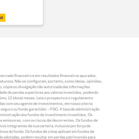
UI
mercado financeiro e em resultados financeiros apurados.
reza. Não se configuram, portanto, como ideias, opiniões,
, cópia ou divulgação não autorizada das informações
dade de perdas superiores aos valores investidos, podendo
nimo, 12 (doze) meses. Leia o prospecto e o regulamento
idas com seu agente de investimentos, em nosso site na
 seguro ou fundo garantidor – FGC. A taxa de administração
ministração dos fundos de investimento investidos. Os
os emissores, com os riscos daí decorrentes. Os fundos de
os integrantes de sua carteira, inclusive por força de
ativos do fundo. Os fundos de cotas aplicam em fundos de
são adotadas, podem resultar em perdas patrimoniais para