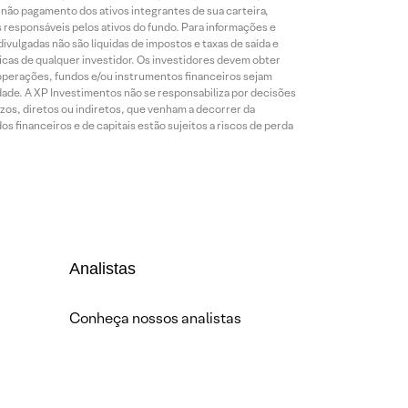
o não pagamento dos ativos integrantes de sua carteira,
es responsáveis pelos ativos do fundo. Para informações e
ivulgadas não são líquidas de impostos e taxas de saída e
cas de qualquer investidor. Os investidores devem obter
 operações, fundos e/ou instrumentos financeiros sejam
dade. A XP Investimentos não se responsabiliza por decisões
os, diretos ou indiretos, que venham a decorrer da
 financeiros e de capitais estão sujeitos a riscos de perda
Analistas
Conheça nossos analistas