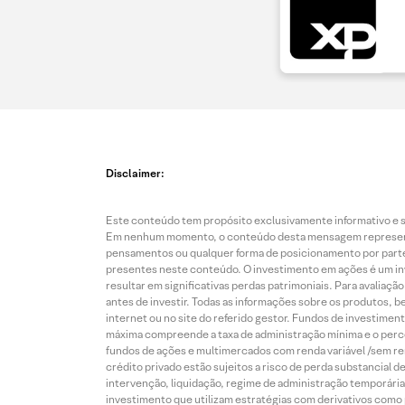
Disclaimer:
Este conteúdo tem propósito exclusivamente informativo e se
Em nenhum momento, o conteúdo desta mensagem representa o
pensamentos ou qualquer forma de posicionamento por parte 
presentes neste conteúdo. O investimento em ações é um inve
resultar em significativas perdas patrimoniais. Para avaliaç
antes de investir. Todas as informações sobre os produtos, 
internet ou no site do referido gestor. Fundos de investime
máxima compreende a taxa de administração mínima e o perce
fundos de ações e multimercados com renda variável /sem re
crédito privado estão sujeitos a risco de perda substancial 
intervenção, liquidação, regime de administração temporária,
investimento que utilizam estratégias com derivativos como p