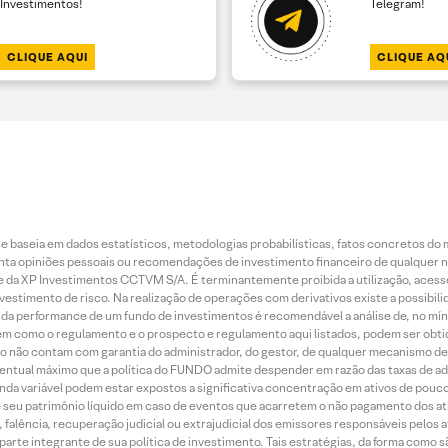
Investimentos!
Telegram!
CLIQUE AQUI
CLIQUE AQ
 baseia em dados estatísticos, metodologias probabilísticas, fatos concretos do 
piniões pessoais ou recomendações de investimento financeiro de qualquer natu
da XP Investimentos CCTVM S/A. É terminantemente proibida a utilização, acesso
stimento de risco. Na realização de operações com derivativos existe a possibili
ão da performance de um fundo de investimentos é recomendável a análise de, no mí
bem como o regulamento e o prospecto e regulamento aqui listados, podem ser obt
nto não contam com garantia do administrador, do gestor, de qualquer mecanismo de
ntual máximo que a política do FUNDO admite despender em razão das taxas de ad
nda variável podem estar expostos a significativa concentração em ativos de pouc
de seu patrimônio líquido em caso de eventos que acarretem o não pagamento dos ativ
 falência, recuperação judicial ou extrajudicial dos emissores responsáveis pelos 
arte integrante de sua política de investimento. Tais estratégias, da forma como 