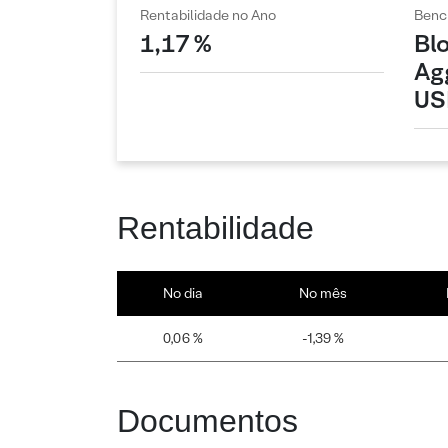
Rentabilidade no Ano
Benc
1,17 %
Bl
Ag
US
Rentabilidade
No dia
No mês
0,06 %
-1,39 %
Documentos