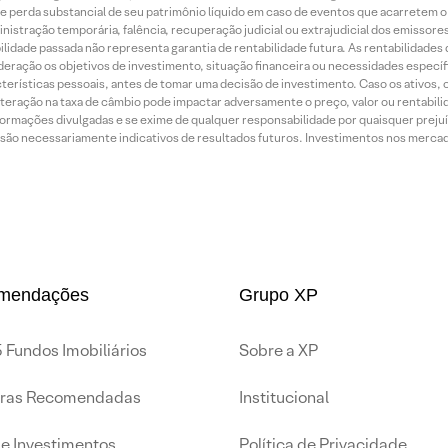
o de perda substancial de seu patrimônio líquido em caso de eventos que acarretem 
inistração temporária, falência, recuperação judicial ou extrajudicial dos emissor
idade passada não representa garantia de rentabilidade futura. As rentabilidades d
ração os objetivos de investimento, situação financeira ou necessidades específi
terísticas pessoais, antes de tomar uma decisão de investimento. Caso os ativos,
teração na taxa de câmbio pode impactar adversamente o preço, valor ou rentabili
rmações divulgadas e se exime de qualquer responsabilidade por quaisquer prejuíz
são necessariamente indicativos de resultados futuros. Investimentos nos mercados
mendações
Grupo XP
 Fundos Imobiliários
Sobre a XP
iras Recomendadas
Institucional
de Investimentos
Política de Privacidade