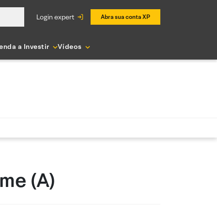
login expert
Abra sua conta XP
enda a Investir
Vídeos
me (A)