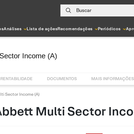
Buscar
os
Análises
Lista de ações
Recomendações
Periódicos
Apr
 Sector Income (A)
RENTABILIDADE
DOCUMENTOS
MAIS INFORMAÇÕES
ti Sector Income (A)
Abbett Multi Sector Inco