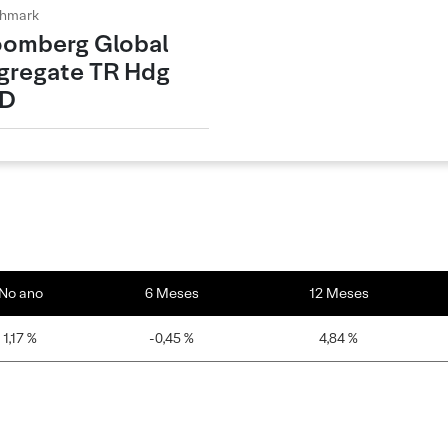
hmark
oomberg Global
gregate TR Hdg
D
No ano
6 Meses
12 Meses
1,17 %
-0,45 %
4,84 %