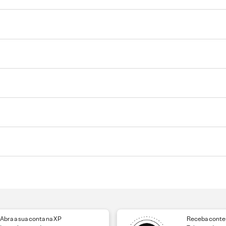
Abra a sua conta na XP
Receba conteú