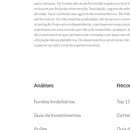
seus cotistas. Os fundos de renda fixa estão sujeitos a risc
inclusive por força de intervenção, liquidação, regime de adm
dúvidas, favor contatar seu agente de investimentos. Rentabil
performance. As informações publicadas não levam em conside
orientação financeira independente, com base em suas carac
expressos em uma moeda que não a do investidor, qualquer al
de investimentos que venham a ser tomadas com base nas info
utilização dessa plataforma. Os desempenhos anteriores não 
superior ao valor total do capital investido.
Análises
Reco
Fundos Imobiliários
Top 15
Guia de Investimentos
Carte
Ações
Guia 