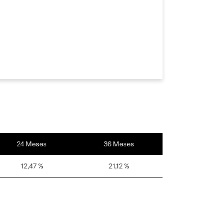
24 Meses
36 Meses
12,47 %
21,12 %