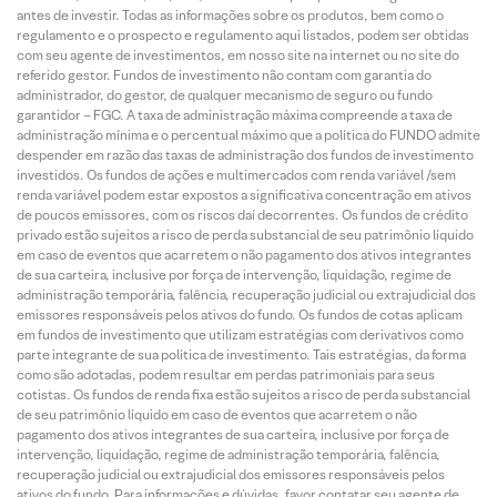
antes de investir. Todas as informações sobre os produtos, bem como o
regulamento e o prospecto e regulamento aqui listados, podem ser obtidas
com seu agente de investimentos, em nosso site na internet ou no site do
referido gestor. Fundos de investimento não contam com garantia do
administrador, do gestor, de qualquer mecanismo de seguro ou fundo
garantidor – FGC. A taxa de administração máxima compreende a taxa de
administração mínima e o percentual máximo que a política do FUNDO admite
despender em razão das taxas de administração dos fundos de investimento
investidos. Os fundos de ações e multimercados com renda variável /sem
renda variável podem estar expostos a significativa concentração em ativos
de poucos emissores, com os riscos daí decorrentes. Os fundos de crédito
privado estão sujeitos a risco de perda substancial de seu patrimônio líquido
em caso de eventos que acarretem o não pagamento dos ativos integrantes
de sua carteira, inclusive por força de intervenção, liquidação, regime de
administração temporária, falência, recuperação judicial ou extrajudicial dos
emissores responsáveis pelos ativos do fundo. Os fundos de cotas aplicam
em fundos de investimento que utilizam estratégias com derivativos como
parte integrante de sua política de investimento. Tais estratégias, da forma
como são adotadas, podem resultar em perdas patrimoniais para seus
cotistas. Os fundos de renda fixa estão sujeitos a risco de perda substancial
de seu patrimônio líquido em caso de eventos que acarretem o não
pagamento dos ativos integrantes de sua carteira, inclusive por força de
intervenção, liquidação, regime de administração temporária, falência,
recuperação judicial ou extrajudicial dos emissores responsáveis pelos
ativos do fundo. Para informações e dúvidas, favor contatar seu agente de