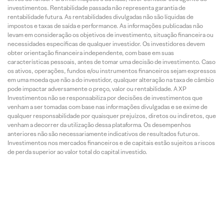
investimentos. Rentabilidade passada não representa garantia de
rentabilidade futura. As rentabilidades divulgadas não são líquidas de
impostos e taxas de saída e performance. As informações publicadas não
levam em consideração os objetivos de investimento, situação financeira ou
necessidades específicas de qualquer investidor. Os investidores devem
obter orientação financeira independente, com base em suas
características pessoais, antes de tomar uma decisão de investimento. Caso
os ativos, operações, fundos e/ou instrumentos financeiros sejam expressos
em uma moeda que não a do investidor, qualquer alteração na taxa de câmbio
pode impactar adversamente o preço, valor ou rentabilidade. A XP
Investimentos não se responsabiliza por decisões de investimentos que
venham a ser tomadas com base nas informações divulgadas e se exime de
qualquer responsabilidade por quaisquer prejuízos, diretos ou indiretos, que
venham a decorrer da utilização dessa plataforma. Os desempenhos
anteriores não são necessariamente indicativos de resultados futuros.
Investimentos nos mercados financeiros e de capitais estão sujeitos a riscos
de perda superior ao valor total do capital investido.