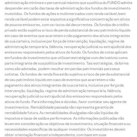
administração mínima e o percentual máximo que a política do FUNDO admite
despender em razão das taxas de administração dos fundos de investimento
investidos. Os fundos de ações e multimercados com renda variável /sem
renda variável podem estar expostos a significativa concentração em ativos
de poucos emissores, com os riscos daí decorrentes. Os fundos de crédito
privado estão sujeitos a risco de perda substancial de seu patrimônio líquido
em caso de eventos que acarretem o não pagamento dos ativos integrantes
de sua carteira, inclusive por força de intervenção, liquidação, regime de
administração temporária, falência, recuperação judicial ou extrajudicial dos
emissores responsáveis pelos ativos do fundo. Os fundos de cotas aplicam
em fundos de investimento que utilizam estratégias com derivativos como
parte integrante de sua política de investimento. Tais estratégias, da forma
como são adotadas, podem resultar em perdas patrimoniais para seus
cotistas. Os fundos de renda fixa estão sujeitos a risco de perda substancial
de seu patrimônio líquido em caso de eventos que acarretem o não
pagamento dos ativos integrantes de sua carteira, inclusive por força de
intervenção, liquidação, regime de administração temporária, falência,
recuperação judicial ou extrajudicial dos emissores responsáveis pelos
ativos do fundo. Para informações e dúvidas, favor contatar seu agente de
investimentos. Rentabilidade passada não representa garantia de
rentabilidade futura. As rentabilidades divulgadas não são líquidas de
impostos e taxas de saída e performance. As informações publicadas não
levam em consideração os objetivos de investimento, situação financeira ou
necessidades específicas de qualquer investidor. Os investidores devem
obter orientação financeira independente, com base em suas