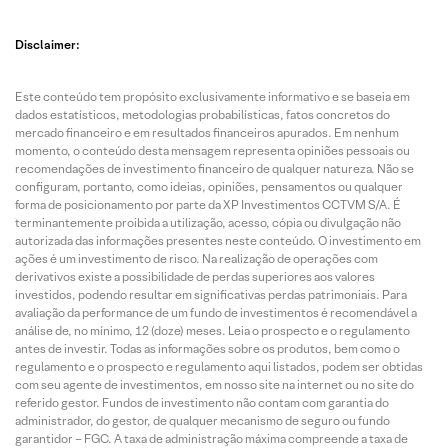
Disclaimer:
Este conteúdo tem propósito exclusivamente informativo e se baseia em
dados estatísticos, metodologias probabilísticas, fatos concretos do
mercado financeiro e em resultados financeiros apurados. Em nenhum
momento, o conteúdo desta mensagem representa opiniões pessoais ou
recomendações de investimento financeiro de qualquer natureza. Não se
configuram, portanto, como ideias, opiniões, pensamentos ou qualquer
forma de posicionamento por parte da XP Investimentos CCTVM S/A. É
terminantemente proibida a utilização, acesso, cópia ou divulgação não
autorizada das informações presentes neste conteúdo. O investimento em
ações é um investimento de risco. Na realização de operações com
derivativos existe a possibilidade de perdas superiores aos valores
investidos, podendo resultar em significativas perdas patrimoniais. Para
avaliação da performance de um fundo de investimentos é recomendável a
análise de, no mínimo, 12 (doze) meses. Leia o prospecto e o regulamento
antes de investir. Todas as informações sobre os produtos, bem como o
regulamento e o prospecto e regulamento aqui listados, podem ser obtidas
com seu agente de investimentos, em nosso site na internet ou no site do
referido gestor. Fundos de investimento não contam com garantia do
administrador, do gestor, de qualquer mecanismo de seguro ou fundo
garantidor – FGC. A taxa de administração máxima compreende a taxa de