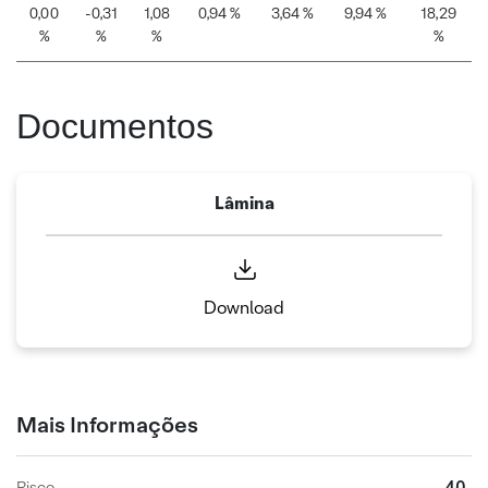
0,00
-0,31
1,08
0,94 %
3,64 %
9,94 %
18,29
%
%
%
%
Documentos
Lâmina
Download
Mais Informações
40
Risco