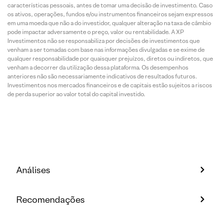
características pessoais, antes de tomar uma decisão de investimento. Caso
os ativos, operações, fundos e/ou instrumentos financeiros sejam expressos
em uma moeda que não a do investidor, qualquer alteração na taxa de câmbio
pode impactar adversamente o preço, valor ou rentabilidade. A XP
Investimentos não se responsabiliza por decisões de investimentos que
venham a ser tomadas com base nas informações divulgadas e se exime de
qualquer responsabilidade por quaisquer prejuízos, diretos ou indiretos, que
venham a decorrer da utilização dessa plataforma. Os desempenhos
anteriores não são necessariamente indicativos de resultados futuros.
Investimentos nos mercados financeiros e de capitais estão sujeitos a riscos
de perda superior ao valor total do capital investido.
Análises
Recomendações