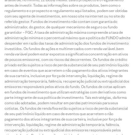
antes de investir. Todas as informações sobre os produtos, bem como o
regulamento e o prospecto e regulamento aqui listados, podem ser obtidas
com seu agente de investimentos, em nosso site na internet ou no site do
referido gestor. Fundos de investimento não contam com garantia do
administrador, do gestor, de qualquer mecanismo de seguro ou fundo
garantidor – FGC. A taxa de administração máxima compreende a taxa de
administração mínima e o percentual máximo que a política do FUNDO admite
despender em razão das taxas de administração dos fundos de investimento
investidos. Os fundos de ações e multimercados com renda variável /sem
renda variável podem estar expostos a significativa concentração em ativos
de poucos emissores, com os riscos daí decorrentes. Os fundos de crédito
privado estão sujeitos a risco de perda substancial de seu patrimônio líquido
em caso de eventos que acarretem o não pagamento dos ativos integrantes
de sua carteira, inclusive por força de intervenção, liquidação, regime de
administração temporária, falência, recuperação judicial ou extrajudicial dos
emissores responsáveis pelos ativos do fundo. Os fundos de cotas aplicam
em fundos de investimento que utilizam estratégias com derivativos como
parte integrante de sua política de investimento. Tais estratégias, da forma
como são adotadas, podem resultar em perdas patrimoniais para seus
cotistas. Os fundos de renda fixa estão sujeitos a risco de perda substancial
de seu patrimônio líquido em caso de eventos que acarretem o não
pagamento dos ativos integrantes de sua carteira, inclusive por força de
intervenção, liquidação, regime de administração temporária, falência,
recuperação judicial ou extrajudicial dos emissores responsáveis pelos