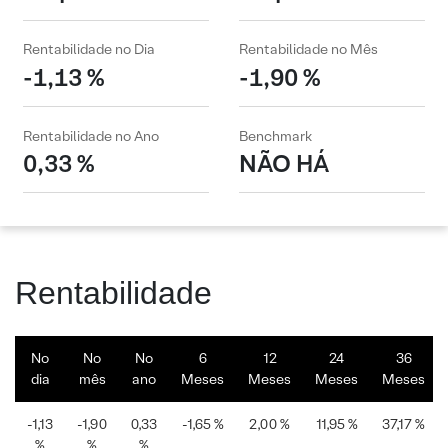
Rentabilidade no Dia
Rentabilidade no Mês
-1,13 %
-1,90 %
Rentabilidade no Ano
Benchmark
0,33 %
NÃO HÁ
Rentabilidade
No
No
No
6
12
24
36
dia
mês
ano
Meses
Meses
Meses
Meses
-1,13
-1,90
0,33
-1,65 %
2,00 %
11,95 %
37,17 %
%
%
%