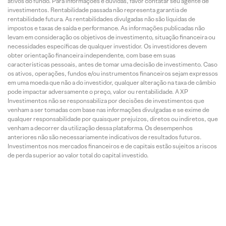
ativos do fundo. Para informações e dúvidas, favor contatar seu agente de
investimentos. Rentabilidade passada não representa garantia de
rentabilidade futura. As rentabilidades divulgadas não são líquidas de
impostos e taxas de saída e performance. As informações publicadas não
levam em consideração os objetivos de investimento, situação financeira ou
necessidades específicas de qualquer investidor. Os investidores devem
obter orientação financeira independente, com base em suas
características pessoais, antes de tomar uma decisão de investimento. Caso
os ativos, operações, fundos e/ou instrumentos financeiros sejam expressos
em uma moeda que não a do investidor, qualquer alteração na taxa de câmbio
pode impactar adversamente o preço, valor ou rentabilidade. A XP
Investimentos não se responsabiliza por decisões de investimentos que
venham a ser tomadas com base nas informações divulgadas e se exime de
qualquer responsabilidade por quaisquer prejuízos, diretos ou indiretos, que
venham a decorrer da utilização dessa plataforma. Os desempenhos
anteriores não são necessariamente indicativos de resultados futuros.
Investimentos nos mercados financeiros e de capitais estão sujeitos a riscos
de perda superior ao valor total do capital investido.