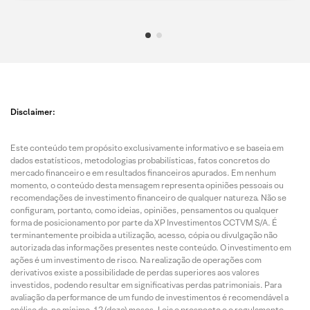
Disclaimer:
Este conteúdo tem propósito exclusivamente informativo e se baseia em
dados estatísticos, metodologias probabilísticas, fatos concretos do
mercado financeiro e em resultados financeiros apurados. Em nenhum
momento, o conteúdo desta mensagem representa opiniões pessoais ou
recomendações de investimento financeiro de qualquer natureza. Não se
configuram, portanto, como ideias, opiniões, pensamentos ou qualquer
forma de posicionamento por parte da XP Investimentos CCTVM S/A. É
terminantemente proibida a utilização, acesso, cópia ou divulgação não
autorizada das informações presentes neste conteúdo. O investimento em
ações é um investimento de risco. Na realização de operações com
derivativos existe a possibilidade de perdas superiores aos valores
investidos, podendo resultar em significativas perdas patrimoniais. Para
avaliação da performance de um fundo de investimentos é recomendável a
análise de, no mínimo, 12 (doze) meses. Leia o prospecto e o regulamento