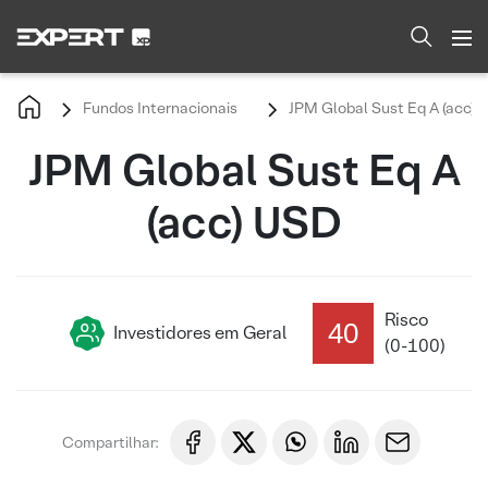
Fundos Internacionais
JPM Global Sust Eq A (acc) 
JPM Global Sust Eq A
(acc) USD
Risco
40
Investidores em Geral
(0-100)
Compartilhar: