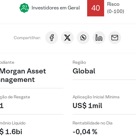
Risco
40
Investidores em Geral
(0-100)
Compartilhar:
odiante
Região
 Morgan Asset
Global
nagement
ção de Resgate
Aplicação Inicial Mínima
1
US$ 1mil
mônio Líquido
Rentabilidade no Dia
$ 1.6bi
-0,04 %