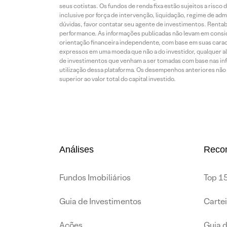
seus cotistas. Os fundos de renda fixa estão sujeitos a risc
inclusive por força de intervenção, liquidação, regime de adm
dúvidas, favor contatar seu agente de investimentos. Rentabil
performance. As informações publicadas não levam em conside
orientação financeira independente, com base em suas carac
expressos em uma moeda que não a do investidor, qualquer al
de investimentos que venham a ser tomadas com base nas info
utilização dessa plataforma. Os desempenhos anteriores não 
superior ao valor total do capital investido.
Análises
Reco
Fundos Imobiliários
Top 15
Guia de Investimentos
Carte
Ações
Guia 