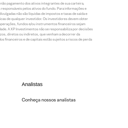
o não pagamento dos ativos integrantes de sua carteira,
es responsáveis pelos ativos do fundo. Para informações e
ivulgadas não são líquidas de impostos e taxas de saída e
cas de qualquer investidor. Os investidores devem obter
 operações, fundos e/ou instrumentos financeiros sejam
dade. A XP Investimentos não se responsabiliza por decisões
os, diretos ou indiretos, que venham a decorrer da
 financeiros e de capitais estão sujeitos a riscos de perda
Analistas
Conheça nossos analistas