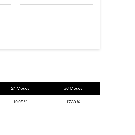
24 Meses
36 Meses
10,05 %
17,30 %