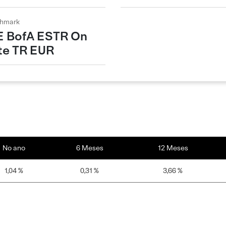
hmark
E BofA ESTR On
te TR EUR
No ano
6 Meses
12 Meses
1,04 %
0,31 %
3,66 %