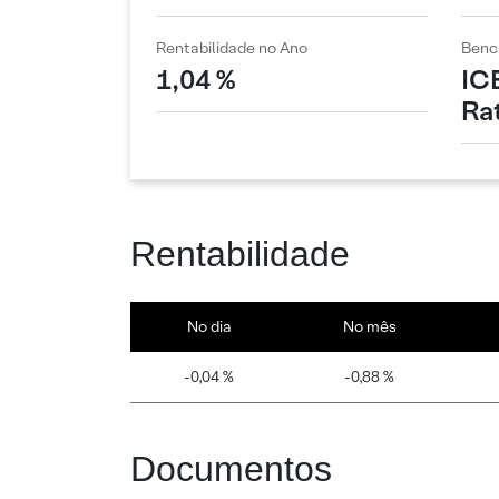
Rentabilidade no Ano
Benc
1,04 %
IC
Ra
Rentabilidade
No dia
No mês
-0,04 %
-0,88 %
Documentos