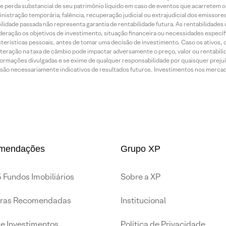
o de perda substancial de seu patrimônio líquido em caso de eventos que acarretem 
inistração temporária, falência, recuperação judicial ou extrajudicial dos emissor
idade passada não representa garantia de rentabilidade futura. As rentabilidades d
ração os objetivos de investimento, situação financeira ou necessidades específi
terísticas pessoais, antes de tomar uma decisão de investimento. Caso os ativos,
teração na taxa de câmbio pode impactar adversamente o preço, valor ou rentabili
rmações divulgadas e se exime de qualquer responsabilidade por quaisquer prejuíz
são necessariamente indicativos de resultados futuros. Investimentos nos mercados
mendações
Grupo XP
 Fundos Imobiliários
Sobre a XP
iras Recomendadas
Institucional
de Investimentos
Política de Privacidade