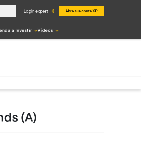
login expert
Abra sua conta XP
enda a Investir
Vídeos
nds (A)