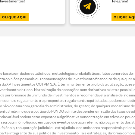
Investimentos!
Telegram!
CLIQUE AQUI
CLIQUE AQ
 baseia em dados estatísticos, metodologias probabilísticas, fatos concretos do 
piniões pessoais ou recomendações de investimento financeiro de qualquer natu
da XP Investimentos CCTVM S/A. É terminantemente proibida a utilização, acesso
stimento de risco. Na realização de operações com derivativos existe a possibili
ão da performance de um fundo de investimentos é recomendável a análise de, no mí
bem como o regulamento e o prospecto e regulamento aqui listados, podem ser obt
nto não contam com garantia do administrador, do gestor, de qualquer mecanismo de
ntual máximo que a política do FUNDO admite despender em razão das taxas de ad
nda variável podem estar expostos a significativa concentração em ativos de pouc
de seu patrimônio líquido em caso de eventos que acarretem o não pagamento dos ativ
 falência, recuperação judicial ou extrajudicial dos emissores responsáveis pelos 
arte integrante de sua política de investimento. Tais estratégias, da forma como 