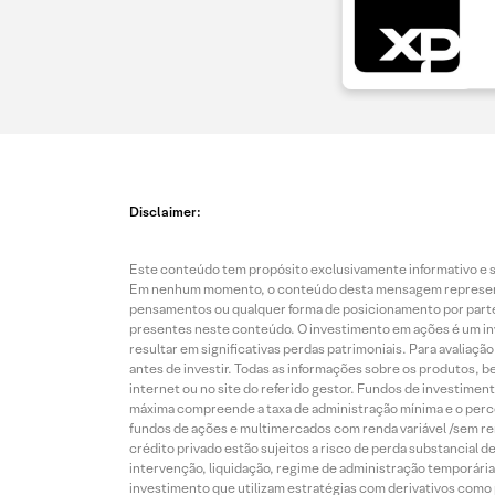
Disclaimer:
Este conteúdo tem propósito exclusivamente informativo e se
Em nenhum momento, o conteúdo desta mensagem representa o
pensamentos ou qualquer forma de posicionamento por parte 
presentes neste conteúdo. O investimento em ações é um inve
resultar em significativas perdas patrimoniais. Para avaliaç
antes de investir. Todas as informações sobre os produtos, 
internet ou no site do referido gestor. Fundos de investime
máxima compreende a taxa de administração mínima e o perce
fundos de ações e multimercados com renda variável /sem re
crédito privado estão sujeitos a risco de perda substancial 
intervenção, liquidação, regime de administração temporária,
investimento que utilizam estratégias com derivativos como p