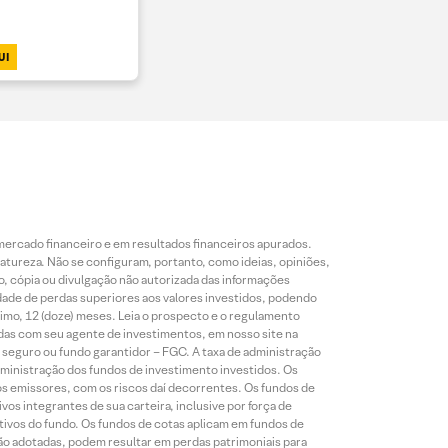
UI
mercado financeiro e em resultados financeiros apurados.
reza. Não se configuram, portanto, como ideias, opiniões,
, cópia ou divulgação não autorizada das informações
dade de perdas superiores aos valores investidos, podendo
nimo, 12 (doze) meses. Leia o prospecto e o regulamento
idas com seu agente de investimentos, em nosso site na
 seguro ou fundo garantidor – FGC. A taxa de administração
ministração dos fundos de investimento investidos. Os
os emissores, com os riscos daí decorrentes. Os fundos de
os integrantes de sua carteira, inclusive por força de
ativos do fundo. Os fundos de cotas aplicam em fundos de
são adotadas, podem resultar em perdas patrimoniais para