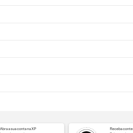
Abra a sua conta na XP
Receba conteú