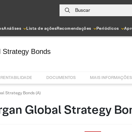
Buscar
os
Análises
Lista de ações
Recomendações
Periódicos
Apr
 Strategy Bonds
RENTABILIDADE
DOCUMENTOS
MAIS INFORMAÇÕES
al Strategy Bonds (A)
gan Global Strategy Bo