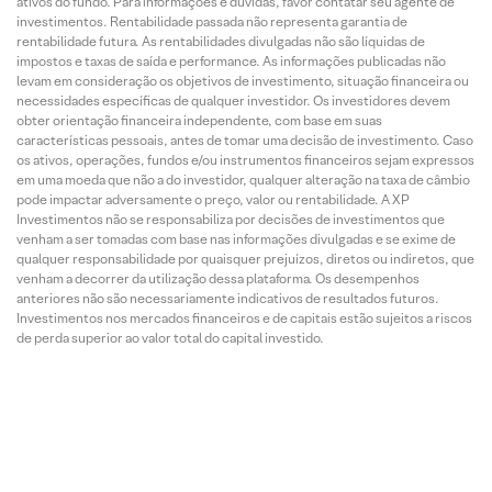
ativos do fundo. Para informações e dúvidas, favor contatar seu agente de
investimentos. Rentabilidade passada não representa garantia de
rentabilidade futura. As rentabilidades divulgadas não são líquidas de
impostos e taxas de saída e performance. As informações publicadas não
levam em consideração os objetivos de investimento, situação financeira ou
necessidades específicas de qualquer investidor. Os investidores devem
obter orientação financeira independente, com base em suas
características pessoais, antes de tomar uma decisão de investimento. Caso
os ativos, operações, fundos e/ou instrumentos financeiros sejam expressos
em uma moeda que não a do investidor, qualquer alteração na taxa de câmbio
pode impactar adversamente o preço, valor ou rentabilidade. A XP
Investimentos não se responsabiliza por decisões de investimentos que
venham a ser tomadas com base nas informações divulgadas e se exime de
qualquer responsabilidade por quaisquer prejuízos, diretos ou indiretos, que
venham a decorrer da utilização dessa plataforma. Os desempenhos
anteriores não são necessariamente indicativos de resultados futuros.
Investimentos nos mercados financeiros e de capitais estão sujeitos a riscos
de perda superior ao valor total do capital investido.