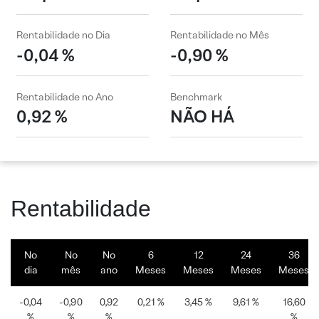
Rentabilidade no Dia
Rentabilidade no Mês
-0,04 %
-0,90 %
Rentabilidade no Ano
Benchmark
0,92 %
NÃO HÁ
Rentabilidade
No
No
No
6
12
24
36
dia
mês
ano
Meses
Meses
Meses
Meses
-0,04
-0,90
0,92
0,21 %
3,45 %
9,61 %
16,60
%
%
%
%