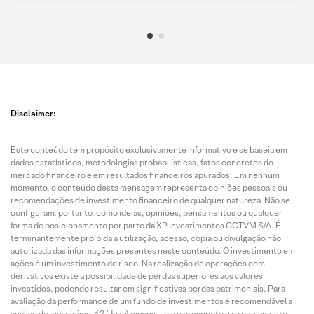
Disclaimer:
Este conteúdo tem propósito exclusivamente informativo e se baseia em
dados estatísticos, metodologias probabilísticas, fatos concretos do
mercado financeiro e em resultados financeiros apurados. Em nenhum
momento, o conteúdo desta mensagem representa opiniões pessoais ou
recomendações de investimento financeiro de qualquer natureza. Não se
configuram, portanto, como ideias, opiniões, pensamentos ou qualquer
forma de posicionamento por parte da XP Investimentos CCTVM S/A. É
terminantemente proibida a utilização, acesso, cópia ou divulgação não
autorizada das informações presentes neste conteúdo. O investimento em
ações é um investimento de risco. Na realização de operações com
derivativos existe a possibilidade de perdas superiores aos valores
investidos, podendo resultar em significativas perdas patrimoniais. Para
avaliação da performance de um fundo de investimentos é recomendável a
análise de, no mínimo, 12 (doze) meses. Leia o prospecto e o regulamento