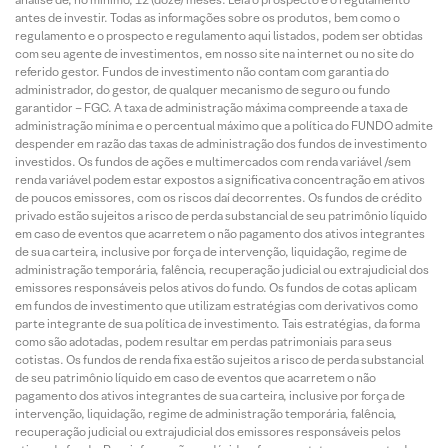
antes de investir. Todas as informações sobre os produtos, bem como o
regulamento e o prospecto e regulamento aqui listados, podem ser obtidas
com seu agente de investimentos, em nosso site na internet ou no site do
referido gestor. Fundos de investimento não contam com garantia do
administrador, do gestor, de qualquer mecanismo de seguro ou fundo
garantidor – FGC. A taxa de administração máxima compreende a taxa de
administração mínima e o percentual máximo que a política do FUNDO admite
despender em razão das taxas de administração dos fundos de investimento
investidos. Os fundos de ações e multimercados com renda variável /sem
renda variável podem estar expostos a significativa concentração em ativos
de poucos emissores, com os riscos daí decorrentes. Os fundos de crédito
privado estão sujeitos a risco de perda substancial de seu patrimônio líquido
em caso de eventos que acarretem o não pagamento dos ativos integrantes
de sua carteira, inclusive por força de intervenção, liquidação, regime de
administração temporária, falência, recuperação judicial ou extrajudicial dos
emissores responsáveis pelos ativos do fundo. Os fundos de cotas aplicam
em fundos de investimento que utilizam estratégias com derivativos como
parte integrante de sua política de investimento. Tais estratégias, da forma
como são adotadas, podem resultar em perdas patrimoniais para seus
cotistas. Os fundos de renda fixa estão sujeitos a risco de perda substancial
de seu patrimônio líquido em caso de eventos que acarretem o não
pagamento dos ativos integrantes de sua carteira, inclusive por força de
intervenção, liquidação, regime de administração temporária, falência,
recuperação judicial ou extrajudicial dos emissores responsáveis pelos