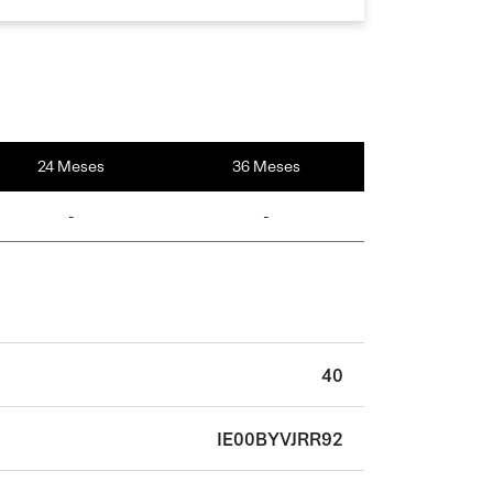
24 Meses
36 Meses
-
-
40
IE00BYVJRR92