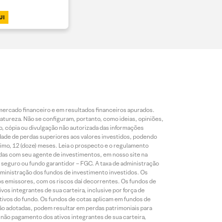
UI
mercado financeiro e em resultados financeiros apurados.
reza. Não se configuram, portanto, como ideias, opiniões,
, cópia ou divulgação não autorizada das informações
dade de perdas superiores aos valores investidos, podendo
nimo, 12 (doze) meses. Leia o prospecto e o regulamento
idas com seu agente de investimentos, em nosso site na
 seguro ou fundo garantidor – FGC. A taxa de administração
ministração dos fundos de investimento investidos. Os
os emissores, com os riscos daí decorrentes. Os fundos de
os integrantes de sua carteira, inclusive por força de
ativos do fundo. Os fundos de cotas aplicam em fundos de
são adotadas, podem resultar em perdas patrimoniais para
o não pagamento dos ativos integrantes de sua carteira,