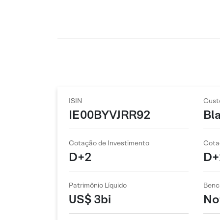
ISIN
Cust
IE00BYVJRR92
Bl
Cotação de Investimento
Cota
D+2
D+
Patrimônio Líquido
Benc
US$ 3bi
No