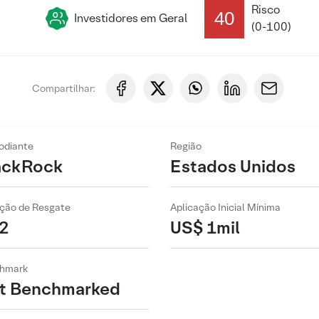
Risco
40
Investidores em Geral
(0-100)
Compartilhar:
odiante
Região
ackRock
Estados Unidos
ção de Resgate
Aplicação Inicial Mínima
2
US$ 1mil
hmark
t Benchmarked