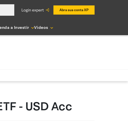
login expert
Abra sua conta XP
enda a Investir
Vídeos
ETF - USD Acc