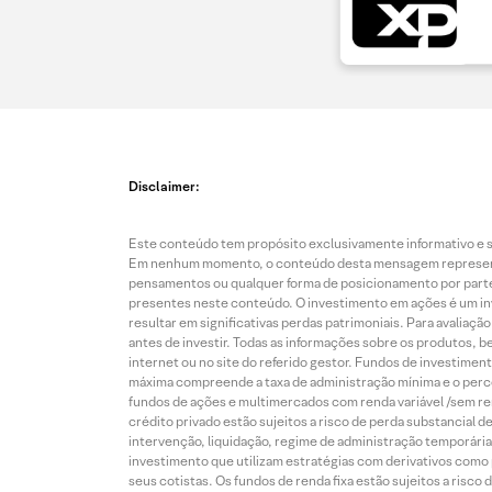
Disclaimer:
Este conteúdo tem propósito exclusivamente informativo e se
Em nenhum momento, o conteúdo desta mensagem representa o
pensamentos ou qualquer forma de posicionamento por parte 
presentes neste conteúdo. O investimento em ações é um inve
resultar em significativas perdas patrimoniais. Para avaliaç
antes de investir. Todas as informações sobre os produtos, 
internet ou no site do referido gestor. Fundos de investime
máxima compreende a taxa de administração mínima e o perce
fundos de ações e multimercados com renda variável /sem re
crédito privado estão sujeitos a risco de perda substancial 
intervenção, liquidação, regime de administração temporária,
investimento que utilizam estratégias com derivativos como p
seus cotistas. Os fundos de renda fixa estão sujeitos a risc