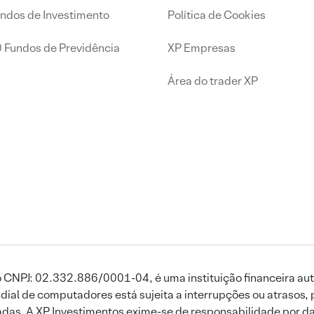
undos de Investimento
Política de Cookies
0 Fundos de Previdência
XP Empresas
Área do trader XP
 CNPJ: 02.332.886/0001-04, é uma instituição financeira aut
ial de computadores está sujeita a interrupções ou atrasos, 
das. A XP Investimentos exime-se de responsabilidade por dan