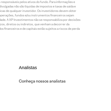
es responsáveis pelos ativos do fundo. Para informações e
ivulgadas não são líquidas de impostos e taxas de saída e
cas de qualquer investidor. Os investidores devem obter
 operações, fundos e/ou instrumentos financeiros sejam
dade. A XP Investimentos não se responsabiliza por decisões
os, diretos ou indiretos, que venham a decorrer da
 financeiros e de capitais estão sujeitos a riscos de perda
Analistas
Conheça nossos analistas