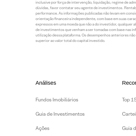
inclusive por força de intervenção, liquidação, regime de adm
dúvidas, favor contatar seu agente de investimentos. Rentabil
performance. As informações publicadas não levam em conside
orientação financeira independente, com base em suas carac
expressos em uma moeda que não a do investidor, qualquer al
de investimentos que venham a ser tomadas com base nas info
utilização dessa plataforma. Os desempenhos anteriores não 
superior ao valor total do capital investido.
Análises
Reco
Fundos Imobiliários
Top 15
Guia de Investimentos
Carte
Ações
Guia 