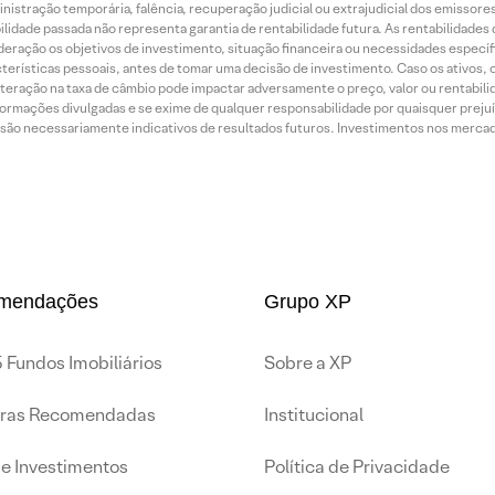
inistração temporária, falência, recuperação judicial ou extrajudicial dos emissor
idade passada não representa garantia de rentabilidade futura. As rentabilidades d
ração os objetivos de investimento, situação financeira ou necessidades específi
terísticas pessoais, antes de tomar uma decisão de investimento. Caso os ativos,
teração na taxa de câmbio pode impactar adversamente o preço, valor ou rentabili
rmações divulgadas e se exime de qualquer responsabilidade por quaisquer prejuíz
são necessariamente indicativos de resultados futuros. Investimentos nos mercados
mendações
Grupo XP
 Fundos Imobiliários
Sobre a XP
iras Recomendadas
Institucional
de Investimentos
Política de Privacidade