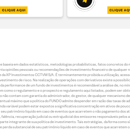
CLIQUE AQUI
CLIQUE AQ
 baseia em dados estatísticos, metodologias probabilísticas, fatos concretos do 
piniões pessoais ou recomendações de investimento financeiro de qualquer natu
da XP Investimentos CCTVM S/A. É terminantemente proibida a utilização, acesso
stimento de risco. Na realização de operações com derivativos existe a possibili
ão da performance de um fundo de investimentos é recomendável a análise de, no mí
bem como o regulamento e o prospecto e regulamento aqui listados, podem ser obt
nto não contam com garantia do administrador, do gestor, de qualquer mecanismo de
ntual máximo que a política do FUNDO admite despender em razão das taxas de ad
nda variável podem estar expostos a significativa concentração em ativos de pouc
de seu patrimônio líquido em caso de eventos que acarretem o não pagamento dos ativ
 falência, recuperação judicial ou extrajudicial dos emissores responsáveis pelos 
arte integrante de sua política de investimento. Tais estratégias, da forma como 
o de perda substancial de seu patrimônio líquido em caso de eventos que acarretem 