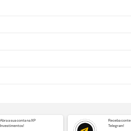
Abra a sua conta na XP
Receba conteú
Investimentos!
Telegram!