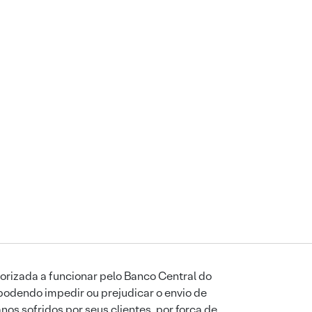
orizada a funcionar pelo Banco Central do
podendo impedir ou prejudicar o envio de
os sofridos por seus clientes, por força de