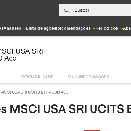
Buscar
os
Análises
Lista de ações
Recomendações
Periódicos
Apr
MSCI USA SRI
D Acc
RENTABILIDADE
MAIS INFORMAÇÕES
 MSCI USA SRI UCITS ETF - USD Acc
es MSCI USA SRI UCITS 