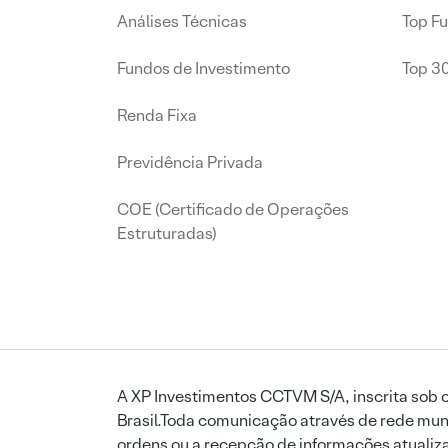
Análises Técnicas
Top F
Fundos de Investimento
Top 3
Renda Fixa
Previdência Privada
COE (Certificado de Operações
Estruturadas)
A XP Investimentos CCTVM S/A, inscrita sob o
Brasil.Toda comunicação através de rede mund
ordens ou a recepção de informações atualiza