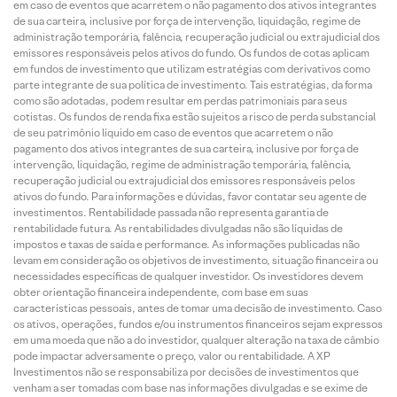
em caso de eventos que acarretem o não pagamento dos ativos integrantes
de sua carteira, inclusive por força de intervenção, liquidação, regime de
administração temporária, falência, recuperação judicial ou extrajudicial dos
emissores responsáveis pelos ativos do fundo. Os fundos de cotas aplicam
em fundos de investimento que utilizam estratégias com derivativos como
parte integrante de sua política de investimento. Tais estratégias, da forma
como são adotadas, podem resultar em perdas patrimoniais para seus
cotistas. Os fundos de renda fixa estão sujeitos a risco de perda substancial
de seu patrimônio líquido em caso de eventos que acarretem o não
pagamento dos ativos integrantes de sua carteira, inclusive por força de
intervenção, liquidação, regime de administração temporária, falência,
recuperação judicial ou extrajudicial dos emissores responsáveis pelos
ativos do fundo. Para informações e dúvidas, favor contatar seu agente de
investimentos. Rentabilidade passada não representa garantia de
rentabilidade futura. As rentabilidades divulgadas não são líquidas de
impostos e taxas de saída e performance. As informações publicadas não
levam em consideração os objetivos de investimento, situação financeira ou
necessidades específicas de qualquer investidor. Os investidores devem
obter orientação financeira independente, com base em suas
características pessoais, antes de tomar uma decisão de investimento. Caso
os ativos, operações, fundos e/ou instrumentos financeiros sejam expressos
em uma moeda que não a do investidor, qualquer alteração na taxa de câmbio
pode impactar adversamente o preço, valor ou rentabilidade. A XP
Investimentos não se responsabiliza por decisões de investimentos que
venham a ser tomadas com base nas informações divulgadas e se exime de