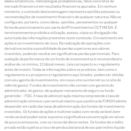
dados estatísticos, metodologias probabilísticas, fatos concretos do
mercado financeiro e em resultados financeiros apurados. Em nenhum
momento, o conteúdo desta mensagem representa opiniões pessoais ou
recomendações de investimento financeiro de qualquer natureza. Não se
configuram, portanto, como ideias, opiniões, pensamentos ou qualquer
forma de posicionamento por parte da XP Investimentos CCTVM S/A. É
terminantemente proibida a utilização, acesso, cópia ou divulgação não
autorizada das informações presentes neste conteúdo. O investimento em
ações é um investimento de risco. Na realização de operações com
derivativos existe a possibilidade de perdas superiores aos valores
investidos, podendo resultar em significativas perdas patrimoniais. Para
avaliação da performance de um fundo de investimentos é recomendável a
análise de, no mínimo, 12 (doze) meses. Leia o prospecto e o regulamento
antes de investir. Todas as informações sobre os produtos, bem como o
regulamento e o prospecto e regulamento aqui listados, podem ser obtidas
com seu agente de investimentos, em nosso site na internet ou no site do
referido gestor. Fundos de investimento não contam com garantia do
administrador, do gestor, de qualquer mecanismo de seguro ou fundo
garantidor – FGC. A taxa de administração máxima compreende a taxa de
administração mínima e o percentual máximo que a política do FUNDO admite
despender em razão das taxas de administração dos fundos de investimento
investidos. Os fundos de ações e multimercados com renda variável /sem
renda variável podem estar expostos a significativa concentração em ativos
de poucos emissores, com os riscos daí decorrentes. Os fundos de crédito
privado estão sujeitos a risco de perda substancial de seu patrimônio líquido