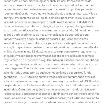
dados estatísticos, metodologias probabilísticas, fatos concretos do
mercado financeiro e em resultados financeiros apurados. Em nenhum
momento, o conteúdo desta mensagem representa opiniões pessoais ou
recomendações de investimento financeiro de qualquer natureza. Não se
configuram, portanto, como ideias, opiniões, pensamentos ou qualquer
forma de posicionamento por parte da XP Investimentos CCTVM S/A. É
terminantemente proibida a utilização, acesso, cópia ou divulgação não
autorizada das informações presentes neste conteúdo. O investimento em
ações é um investimento de risco. Na realização de operações com
derivativos existe a possibilidade de perdas superiores aos valores
investidos, podendo resultar em significativas perdas patrimoniais. Para
avaliação da performance de um fundo de investimentos é recomendável a
análise de, no mínimo, 12 (doze) meses. Leia o prospecto e o regulamento
antes de investir. Todas as informações sobre os produtos, bem como o
regulamento e o prospecto e regulamento aqui listados, podem ser obtidas
com seu agente de investimentos, em nosso site na internet ou no site do
referido gestor. Fundos de investimento não contam com garantia do
administrador, do gestor, de qualquer mecanismo de seguro ou fundo
garantidor – FGC. A taxa de administração máxima compreende a taxa de
administração mínima e o percentual máximo que a política do FUNDO admite
despender em razão das taxas de administração dos fundos de investimento
investidos. Os fundos de ações e multimercados com renda variável /sem
renda variável podem estar expostos a significativa concentração em ativos
de poucos emissores, com os riscos daí decorrentes. Os fundos de crédito
privado estão sujeitos a risco de perda substancial de seu patrimônio líquido