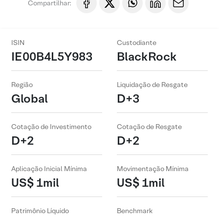
Compartilhar:
ISIN
Custodiante
IE00B4L5Y983
BlackRock
Região
Liquidação de Resgate
Global
D+3
Cotação de Investimento
Cotação de Resgate
D+2
D+2
Aplicação Inicial Mínima
Movimentação Mínima
US$ 1mil
US$ 1mil
Patrimônio Líquido
Benchmark