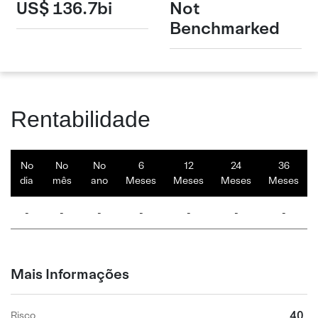
US$ 136.7bi
Not
Benchmarked
Rentabilidade
No
No
No
6
12
24
36
dia
mês
ano
Meses
Meses
Meses
Meses
-
-
-
-
-
-
-
Mais Informações
40
Risco