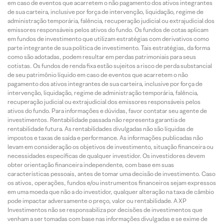
em caso de eventos que acarretem o não pagamento dos ativos integrantes
de sua carteira, inclusive por força de intervenção, liquidação, regime de
administração temporária, falência, recuperação judicial ou extrajudicial dos
emissores responsáveis pelos ativos do fundo. Os fundos de cotas aplicam
em fundos de investimento que utilizam estratégias com derivativos como
parte integrante de sua política de investimento. Tais estratégias, da forma
como são adotadas, podem resultar em perdas patrimoniais para seus
cotistas. Os fundos de renda fixa estão sujeitos a risco de perda substancial
de seu patrimônio líquido em caso de eventos que acarretem o não
pagamento dos ativos integrantes de sua carteira, inclusive por força de
intervenção, liquidação, regime de administração temporária, falência,
recuperação judicial ou extrajudicial dos emissores responsáveis pelos
ativos do fundo. Para informações e dúvidas, favor contatar seu agente de
investimentos. Rentabilidade passada não representa garantia de
rentabilidade futura. As rentabilidades divulgadas não são líquidas de
impostos e taxas de saída e performance. As informações publicadas não
levam em consideração os objetivos de investimento, situação financeira ou
necessidades específicas de qualquer investidor. Os investidores devem
obter orientação financeira independente, com base em suas
características pessoais, antes de tomar uma decisão de investimento. Caso
os ativos, operações, fundos e/ou instrumentos financeiros sejam expressos
em uma moeda que não a do investidor, qualquer alteração na taxa de câmbio
pode impactar adversamente o preço, valor ou rentabilidade. A XP
Investimentos não se responsabiliza por decisões de investimentos que
venham a ser tomadas com base nas informações divulgadas e se exime de