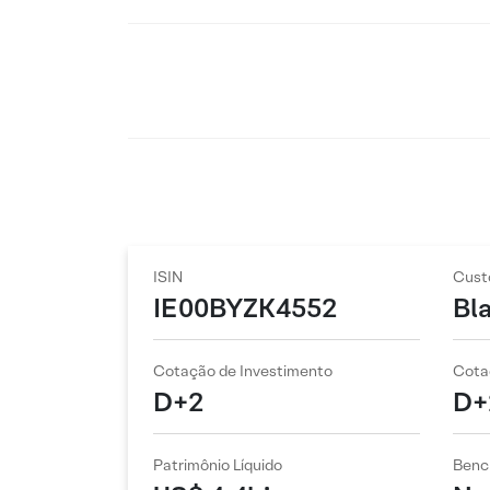
ISIN
Cust
IE00BYZK4552
Bl
Cotação de Investimento
Cota
D+2
D+
Patrimônio Líquido
Benc