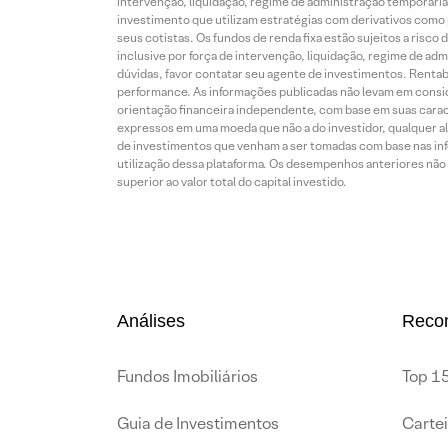
intervenção, liquidação, regime de administração temporária,
investimento que utilizam estratégias com derivativos como p
seus cotistas. Os fundos de renda fixa estão sujeitos a risc
inclusive por força de intervenção, liquidação, regime de adm
dúvidas, favor contatar seu agente de investimentos. Rentabil
performance. As informações publicadas não levam em conside
orientação financeira independente, com base em suas carac
expressos em uma moeda que não a do investidor, qualquer al
de investimentos que venham a ser tomadas com base nas info
utilização dessa plataforma. Os desempenhos anteriores não 
superior ao valor total do capital investido.
Análises
Reco
Fundos Imobiliários
Top 15
Guia de Investimentos
Carte