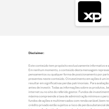
Disclaimer:
Este conteúdo tem propósito exclusivamente informativo e se
Em nenhum momento, o conteúdo desta mensagem representa o
pensamentos ou qualquer forma de posicionamento por parte 
presentes neste conteúdo. O investimento em ações é um inve
resultar em significativas perdas patrimoniais. Para avaliaç
antes de investir. Todas as informações sobre os produtos, 
internet ou no site do referido gestor. Fundos de investime
máxima compreende a taxa de administração mínima e o perce
fundos de ações e multimercados com renda variável /sem re
crédito privado estão sujeitos a risco de perda substancial 