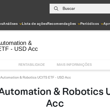
Buscar
os
Análises
Lista de ações
Recomendações
Periódicos
Apr
utomation &
ETF - USD Acc
RENTABILIDADE
MAIS INFORMAÇÕES
 Automation & Robotics UCITS ETF - USD Acc
 Automation & Robotics 
Acc