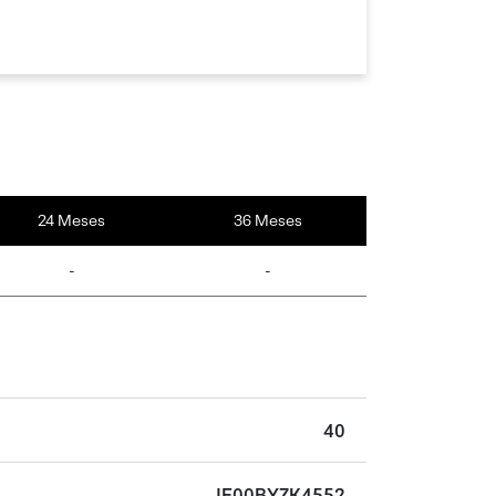
24 Meses
36 Meses
-
-
40
IE00BYZK4552