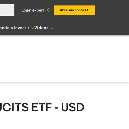
login expert
Abra sua conta XP
enda a Investir
Vídeos
UCITS ETF - USD