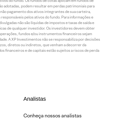
ativos do fundo. Os fundos de cotas aplicam em fundos de
são adotadas, podem resultar em perdas patrimoniais para
o não pagamento dos ativos integrantes de sua carteira,
es responsáveis pelos ativos do fundo. Para informações e
ivulgadas não são líquidas de impostos e taxas de saída e
cas de qualquer investidor. Os investidores devem obter
 operações, fundos e/ou instrumentos financeiros sejam
dade. A XP Investimentos não se responsabiliza por decisões
os, diretos ou indiretos, que venham a decorrer da
 financeiros e de capitais estão sujeitos a riscos de perda
Analistas
Conheça nossos analistas