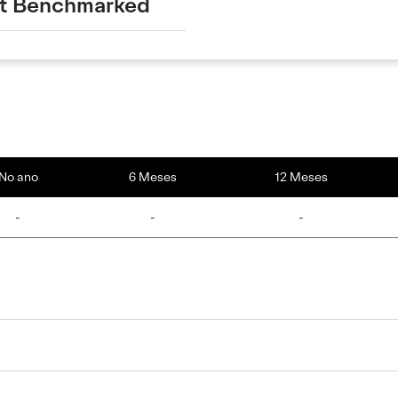
t Benchmarked
No ano
6 Meses
12 Meses
-
-
-