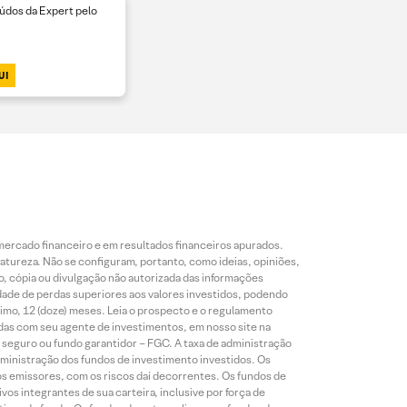
dos da Expert pelo
UI
mercado financeiro e em resultados financeiros apurados.
reza. Não se configuram, portanto, como ideias, opiniões,
, cópia ou divulgação não autorizada das informações
dade de perdas superiores aos valores investidos, podendo
nimo, 12 (doze) meses. Leia o prospecto e o regulamento
idas com seu agente de investimentos, em nosso site na
 seguro ou fundo garantidor – FGC. A taxa de administração
ministração dos fundos de investimento investidos. Os
os emissores, com os riscos daí decorrentes. Os fundos de
os integrantes de sua carteira, inclusive por força de