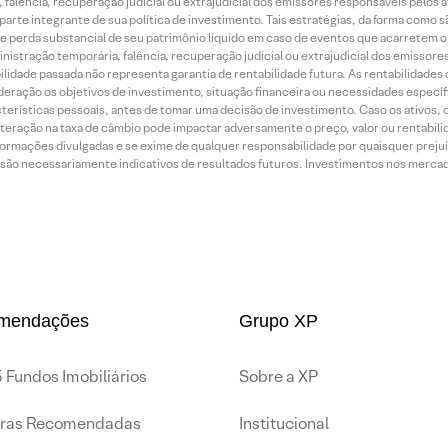
 falência, recuperação judicial ou extrajudicial dos emissores responsáveis pelos 
arte integrante de sua política de investimento. Tais estratégias, da forma como 
o de perda substancial de seu patrimônio líquido em caso de eventos que acarretem 
inistração temporária, falência, recuperação judicial ou extrajudicial dos emissor
idade passada não representa garantia de rentabilidade futura. As rentabilidades d
ração os objetivos de investimento, situação financeira ou necessidades específi
terísticas pessoais, antes de tomar uma decisão de investimento. Caso os ativos,
teração na taxa de câmbio pode impactar adversamente o preço, valor ou rentabili
rmações divulgadas e se exime de qualquer responsabilidade por quaisquer prejuíz
são necessariamente indicativos de resultados futuros. Investimentos nos mercados
mendações
Grupo XP
 Fundos Imobiliários
Sobre a XP
iras Recomendadas
Institucional