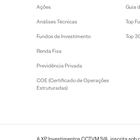
Ações
Guia 
Análises Técnicas
Top F
Fundos de Investimento
Top 3
Renda Fixa
Previdência Privada
COE (Certificado de Operações
Estruturadas)
A XP Investimentos CCTVM S/A, inscrita sob o