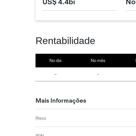
US$ 4.4bi
No
Rentabilidade
No dia
No mês
-
-
Mais Informações
Risco
ISIN