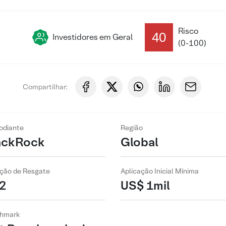
Risco
40
Investidores em Geral
(0-100)
Compartilhar:
odiante
Região
ackRock
Global
ção de Resgate
Aplicação Inicial Mínima
2
US$ 1mil
hmark