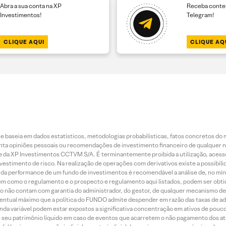
Abra a sua conta na XP
Receba conteú
Investimentos!
Telegram!
CLIQUE AQUI
CLIQUE AQ
 baseia em dados estatísticos, metodologias probabilísticas, fatos concretos do 
piniões pessoais ou recomendações de investimento financeiro de qualquer natu
da XP Investimentos CCTVM S/A. É terminantemente proibida a utilização, acesso
stimento de risco. Na realização de operações com derivativos existe a possibili
ão da performance de um fundo de investimentos é recomendável a análise de, no mí
bem como o regulamento e o prospecto e regulamento aqui listados, podem ser obt
nto não contam com garantia do administrador, do gestor, de qualquer mecanismo de
ntual máximo que a política do FUNDO admite despender em razão das taxas de ad
nda variável podem estar expostos a significativa concentração em ativos de pouc
de seu patrimônio líquido em caso de eventos que acarretem o não pagamento dos ativ