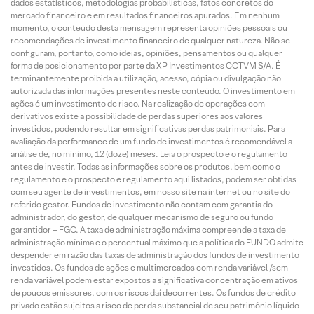
dados estatísticos, metodologias probabilísticas, fatos concretos do
mercado financeiro e em resultados financeiros apurados. Em nenhum
momento, o conteúdo desta mensagem representa opiniões pessoais ou
recomendações de investimento financeiro de qualquer natureza. Não se
configuram, portanto, como ideias, opiniões, pensamentos ou qualquer
forma de posicionamento por parte da XP Investimentos CCTVM S/A. É
terminantemente proibida a utilização, acesso, cópia ou divulgação não
autorizada das informações presentes neste conteúdo. O investimento em
ações é um investimento de risco. Na realização de operações com
derivativos existe a possibilidade de perdas superiores aos valores
investidos, podendo resultar em significativas perdas patrimoniais. Para
avaliação da performance de um fundo de investimentos é recomendável a
análise de, no mínimo, 12 (doze) meses. Leia o prospecto e o regulamento
antes de investir. Todas as informações sobre os produtos, bem como o
regulamento e o prospecto e regulamento aqui listados, podem ser obtidas
com seu agente de investimentos, em nosso site na internet ou no site do
referido gestor. Fundos de investimento não contam com garantia do
administrador, do gestor, de qualquer mecanismo de seguro ou fundo
garantidor – FGC. A taxa de administração máxima compreende a taxa de
administração mínima e o percentual máximo que a política do FUNDO admite
despender em razão das taxas de administração dos fundos de investimento
investidos. Os fundos de ações e multimercados com renda variável /sem
renda variável podem estar expostos a significativa concentração em ativos
de poucos emissores, com os riscos daí decorrentes. Os fundos de crédito
privado estão sujeitos a risco de perda substancial de seu patrimônio líquido