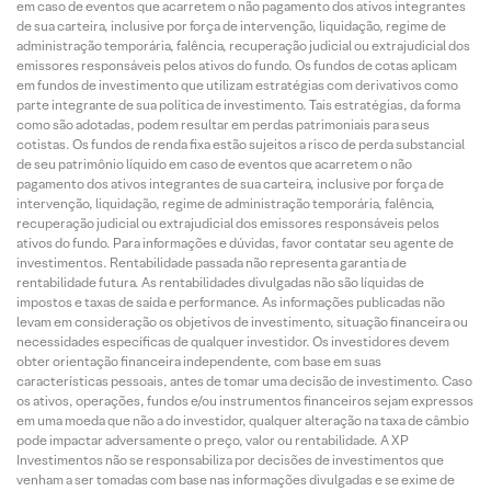
em caso de eventos que acarretem o não pagamento dos ativos integrantes
de sua carteira, inclusive por força de intervenção, liquidação, regime de
administração temporária, falência, recuperação judicial ou extrajudicial dos
emissores responsáveis pelos ativos do fundo. Os fundos de cotas aplicam
em fundos de investimento que utilizam estratégias com derivativos como
parte integrante de sua política de investimento. Tais estratégias, da forma
como são adotadas, podem resultar em perdas patrimoniais para seus
cotistas. Os fundos de renda fixa estão sujeitos a risco de perda substancial
de seu patrimônio líquido em caso de eventos que acarretem o não
pagamento dos ativos integrantes de sua carteira, inclusive por força de
intervenção, liquidação, regime de administração temporária, falência,
recuperação judicial ou extrajudicial dos emissores responsáveis pelos
ativos do fundo. Para informações e dúvidas, favor contatar seu agente de
investimentos. Rentabilidade passada não representa garantia de
rentabilidade futura. As rentabilidades divulgadas não são líquidas de
impostos e taxas de saída e performance. As informações publicadas não
levam em consideração os objetivos de investimento, situação financeira ou
necessidades específicas de qualquer investidor. Os investidores devem
obter orientação financeira independente, com base em suas
características pessoais, antes de tomar uma decisão de investimento. Caso
os ativos, operações, fundos e/ou instrumentos financeiros sejam expressos
em uma moeda que não a do investidor, qualquer alteração na taxa de câmbio
pode impactar adversamente o preço, valor ou rentabilidade. A XP
Investimentos não se responsabiliza por decisões de investimentos que
venham a ser tomadas com base nas informações divulgadas e se exime de