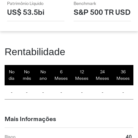
Patrimônio Líquido
Benchmark
US$ 53.5bi
S&P 500 TR USD
Rentabilidade
No
No
No
6
12
24
36
dia
mês
ano
Meses
Meses
Meses
Meses
-
-
-
-
-
-
-
Mais Informações
40
Risco