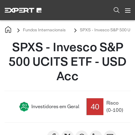
Fundos Internacionais
SPXS - Invesco S&P 500 UCI
SPXS - Invesco S&P
500 UCITS ETF - USD
Acc
Risco
40
Investidores em Geral
(0-100)