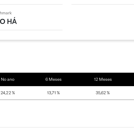
hmark
O HÁ
No ano
6 Meses
12 Meses
24,22 %
13,71 %
35,62 %