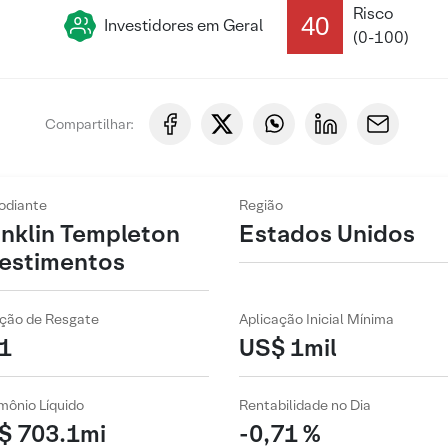
Risco
40
Investidores em Geral
(0-100)
Compartilhar:
odiante
Região
anklin Templeton
Estados Unidos
vestimentos
ção de Resgate
Aplicação Inicial Mínima
1
US$ 1mil
mônio Líquido
Rentabilidade no Dia
$ 703.1mi
-0,71 %