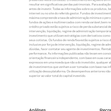
resultar em significativas perdas patrimoniais. Para avaliaç
antes de investir. Todas as informações sobre os produtos, 
internet ou no site do referido gestor. Fundos de investime
máxima compreende a taxa de administração mínima e o perce
fundos de ações e multimercados com renda variável /sem re
crédito privado estão sujeitos a risco de perda substancial 
intervenção, liquidação, regime de administração temporária,
investimento que utilizam estratégias com derivativos como p
seus cotistas. Os fundos de renda fixa estão sujeitos a risc
inclusive por força de intervenção, liquidação, regime de adm
dúvidas, favor contatar seu agente de investimentos. Rentabil
performance. As informações publicadas não levam em conside
orientação financeira independente, com base em suas carac
expressos em uma moeda que não a do investidor, qualquer al
de investimentos que venham a ser tomadas com base nas info
utilização dessa plataforma. Os desempenhos anteriores não 
superior ao valor total do capital investido.
Análises
Reco