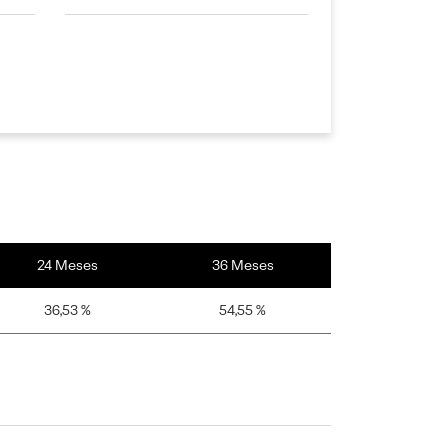
24 Meses
36 Meses
36,53 %
54,55 %