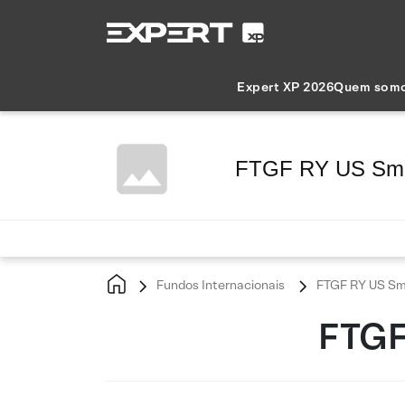
Expert XP 2026
Quem som
FTGF RY US Sm
Fundos Internacionais
FTGF RY US Sm
FTGF