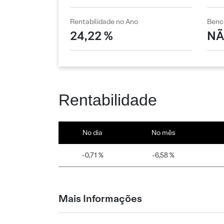
Rentabilidade no Ano
Benc
24,22 %
NÃ
Rentabilidade
No dia
No mês
-0,71 %
-6,58 %
Mais Informações