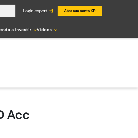
login expert
Abra sua conta XP
enda a Investir
Vídeos
D Acc