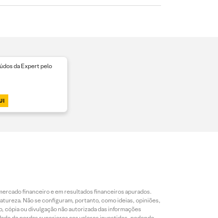
dos da Expert pelo
UI
mercado financeiro e em resultados financeiros apurados.
reza. Não se configuram, portanto, como ideias, opiniões,
, cópia ou divulgação não autorizada das informações
dade de perdas superiores aos valores investidos, podendo