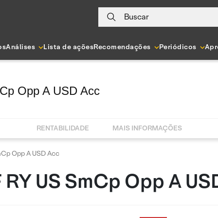
Buscar
os
Análises
Lista de ações
Recomendações
Periódicos
Apr
Cp Opp A USD Acc
RENTABILIDADE
MAIS INFORMAÇÕES
Cp Opp A USD Acc
 RY US SmCp Opp A US