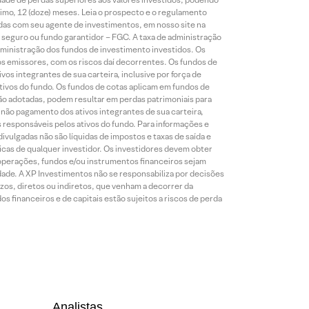
nimo, 12 (doze) meses. Leia o prospecto e o regulamento
idas com seu agente de investimentos, em nosso site na
 seguro ou fundo garantidor – FGC. A taxa de administração
ministração dos fundos de investimento investidos. Os
os emissores, com os riscos daí decorrentes. Os fundos de
os integrantes de sua carteira, inclusive por força de
ativos do fundo. Os fundos de cotas aplicam em fundos de
são adotadas, podem resultar em perdas patrimoniais para
o não pagamento dos ativos integrantes de sua carteira,
es responsáveis pelos ativos do fundo. Para informações e
ivulgadas não são líquidas de impostos e taxas de saída e
cas de qualquer investidor. Os investidores devem obter
 operações, fundos e/ou instrumentos financeiros sejam
dade. A XP Investimentos não se responsabiliza por decisões
os, diretos ou indiretos, que venham a decorrer da
 financeiros e de capitais estão sujeitos a riscos de perda
Analistas