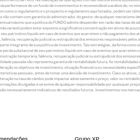
ão da performance de um fundo de investimentos é recomendável a análise de, no mí
bem como o regulamento e o prospecto e regulamento aqui listados, podem ser obt
nto não contam com garantia do administrador, do gestor, de qualquer mecanismo de
ntual máximo que a política do FUNDO admite despender em razão das taxas de ad
nda variável podem estar expostos a significativa concentração em ativos de pouc
de seu patrimônio líquido em caso de eventos que acarretem o não pagamento dos ativ
 falência, recuperação judicial ou extrajudicial dos emissores responsáveis pelos 
arte integrante de sua política de investimento. Tais estratégias, da forma como 
o de perda substancial de seu patrimônio líquido em caso de eventos que acarretem 
inistração temporária, falência, recuperação judicial ou extrajudicial dos emissor
idade passada não representa garantia de rentabilidade futura. As rentabilidades d
ração os objetivos de investimento, situação financeira ou necessidades específi
terísticas pessoais, antes de tomar uma decisão de investimento. Caso os ativos,
teração na taxa de câmbio pode impactar adversamente o preço, valor ou rentabili
rmações divulgadas e se exime de qualquer responsabilidade por quaisquer prejuíz
são necessariamente indicativos de resultados futuros. Investimentos nos mercados
mendações
Grupo XP