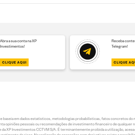
Abra a sua conta na XP
Receba conteú
Investimentos!
Telegram!
CLIQUE AQUI
CLIQUE AQ
 baseia em dados estatísticos, metodologias probabilísticas, fatos concretos do 
piniões pessoais ou recomendações de investimento financeiro de qualquer natu
da XP Investimentos CCTVM S/A. É terminantemente proibida a utilização, acesso
stimento de risco. Na realização de operações com derivativos existe a possibili