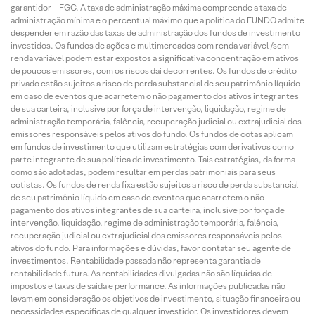
garantidor – FGC. A taxa de administração máxima compreende a taxa de
administração mínima e o percentual máximo que a política do FUNDO admite
despender em razão das taxas de administração dos fundos de investimento
investidos. Os fundos de ações e multimercados com renda variável /sem
renda variável podem estar expostos a significativa concentração em ativos
de poucos emissores, com os riscos daí decorrentes. Os fundos de crédito
privado estão sujeitos a risco de perda substancial de seu patrimônio líquido
em caso de eventos que acarretem o não pagamento dos ativos integrantes
de sua carteira, inclusive por força de intervenção, liquidação, regime de
administração temporária, falência, recuperação judicial ou extrajudicial dos
emissores responsáveis pelos ativos do fundo. Os fundos de cotas aplicam
em fundos de investimento que utilizam estratégias com derivativos como
parte integrante de sua política de investimento. Tais estratégias, da forma
como são adotadas, podem resultar em perdas patrimoniais para seus
cotistas. Os fundos de renda fixa estão sujeitos a risco de perda substancial
de seu patrimônio líquido em caso de eventos que acarretem o não
pagamento dos ativos integrantes de sua carteira, inclusive por força de
intervenção, liquidação, regime de administração temporária, falência,
recuperação judicial ou extrajudicial dos emissores responsáveis pelos
ativos do fundo. Para informações e dúvidas, favor contatar seu agente de
investimentos. Rentabilidade passada não representa garantia de
rentabilidade futura. As rentabilidades divulgadas não são líquidas de
impostos e taxas de saída e performance. As informações publicadas não
levam em consideração os objetivos de investimento, situação financeira ou
necessidades específicas de qualquer investidor. Os investidores devem