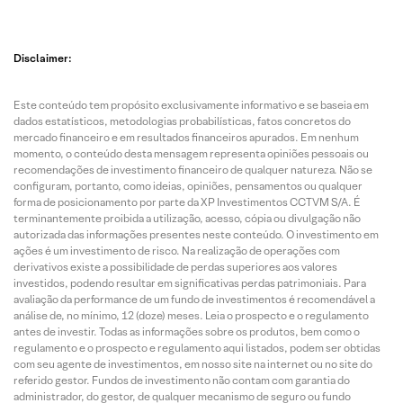
Disclaimer:
Este conteúdo tem propósito exclusivamente informativo e se baseia em
dados estatísticos, metodologias probabilísticas, fatos concretos do
mercado financeiro e em resultados financeiros apurados. Em nenhum
momento, o conteúdo desta mensagem representa opiniões pessoais ou
recomendações de investimento financeiro de qualquer natureza. Não se
configuram, portanto, como ideias, opiniões, pensamentos ou qualquer
forma de posicionamento por parte da XP Investimentos CCTVM S/A. É
terminantemente proibida a utilização, acesso, cópia ou divulgação não
autorizada das informações presentes neste conteúdo. O investimento em
ações é um investimento de risco. Na realização de operações com
derivativos existe a possibilidade de perdas superiores aos valores
investidos, podendo resultar em significativas perdas patrimoniais. Para
avaliação da performance de um fundo de investimentos é recomendável a
análise de, no mínimo, 12 (doze) meses. Leia o prospecto e o regulamento
antes de investir. Todas as informações sobre os produtos, bem como o
regulamento e o prospecto e regulamento aqui listados, podem ser obtidas
com seu agente de investimentos, em nosso site na internet ou no site do
referido gestor. Fundos de investimento não contam com garantia do
administrador, do gestor, de qualquer mecanismo de seguro ou fundo