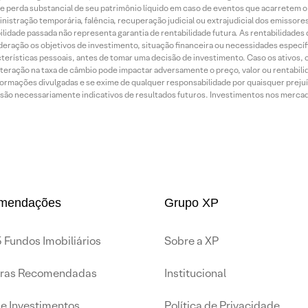
o de perda substancial de seu patrimônio líquido em caso de eventos que acarretem 
inistração temporária, falência, recuperação judicial ou extrajudicial dos emissor
idade passada não representa garantia de rentabilidade futura. As rentabilidades d
ração os objetivos de investimento, situação financeira ou necessidades específi
terísticas pessoais, antes de tomar uma decisão de investimento. Caso os ativos,
teração na taxa de câmbio pode impactar adversamente o preço, valor ou rentabili
rmações divulgadas e se exime de qualquer responsabilidade por quaisquer prejuíz
são necessariamente indicativos de resultados futuros. Investimentos nos mercados
mendações
Grupo XP
 Fundos Imobiliários
Sobre a XP
iras Recomendadas
Institucional
de Investimentos
Política de Privacidade