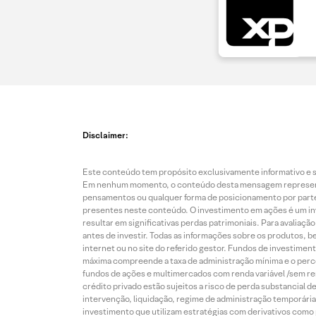
Disclaimer:
Este conteúdo tem propósito exclusivamente informativo e se
Em nenhum momento, o conteúdo desta mensagem representa o
pensamentos ou qualquer forma de posicionamento por parte 
presentes neste conteúdo. O investimento em ações é um inve
resultar em significativas perdas patrimoniais. Para avaliaç
antes de investir. Todas as informações sobre os produtos, 
internet ou no site do referido gestor. Fundos de investime
máxima compreende a taxa de administração mínima e o perce
fundos de ações e multimercados com renda variável /sem re
crédito privado estão sujeitos a risco de perda substancial 
intervenção, liquidação, regime de administração temporária,
investimento que utilizam estratégias com derivativos como p