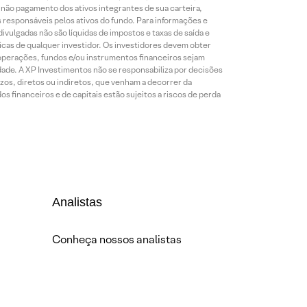
o não pagamento dos ativos integrantes de sua carteira,
es responsáveis pelos ativos do fundo. Para informações e
ivulgadas não são líquidas de impostos e taxas de saída e
cas de qualquer investidor. Os investidores devem obter
 operações, fundos e/ou instrumentos financeiros sejam
dade. A XP Investimentos não se responsabiliza por decisões
os, diretos ou indiretos, que venham a decorrer da
 financeiros e de capitais estão sujeitos a riscos de perda
Analistas
Conheça nossos analistas