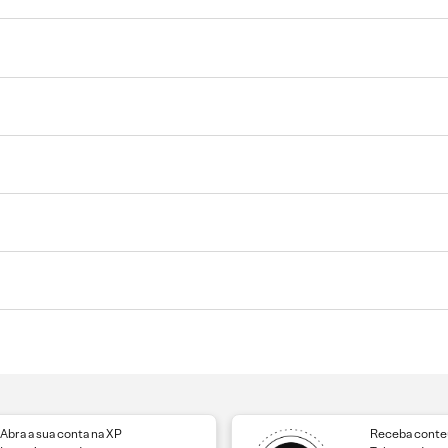
Abra a sua conta na XP
Receba conteú