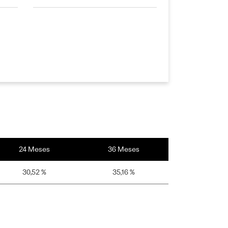
24 Meses
36 Meses
30,52 %
35,16 %