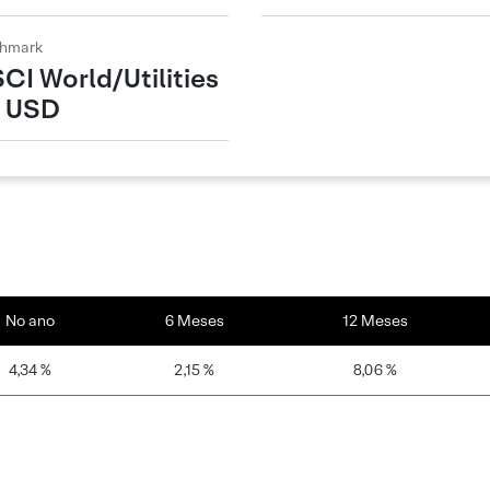
hmark
CI World/Utilities
 USD
No ano
6 Meses
12 Meses
4,34 %
2,15 %
8,06 %