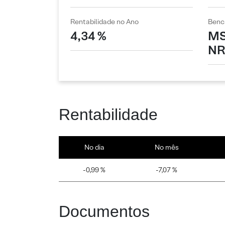
Rentabilidade no Ano
Benc
4,34 %
MS
NR
Rentabilidade
No dia
No mês
-0,99 %
-7,07 %
Documentos