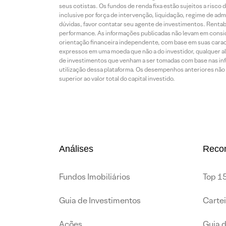
seus cotistas. Os fundos de renda fixa estão sujeitos a risc
inclusive por força de intervenção, liquidação, regime de adm
dúvidas, favor contatar seu agente de investimentos. Rentabil
performance. As informações publicadas não levam em conside
orientação financeira independente, com base em suas carac
expressos em uma moeda que não a do investidor, qualquer al
de investimentos que venham a ser tomadas com base nas info
utilização dessa plataforma. Os desempenhos anteriores não 
superior ao valor total do capital investido.
Análises
Reco
Fundos Imobiliários
Top 15
Guia de Investimentos
Carte
Ações
Guia 