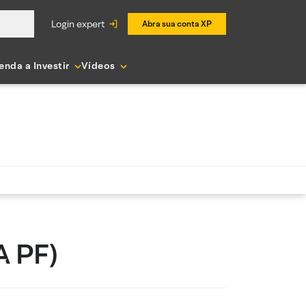
login expert
Abra sua conta XP
enda a Investir
Vídeos
A PF)