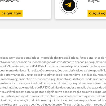
Investimentos!
Telegram!
CLIQUE AQUI
CLIQUE AQ
 baseia em dados estatísticos, metodologias probabilísticas, fatos concretos do 
piniões pessoais ou recomendações de investimento financeiro de qualquer natu
da XP Investimentos CCTVM S/A. É terminantemente proibida a utilização, acesso
stimento de risco. Na realização de operações com derivativos existe a possibili
ão da performance de um fundo de investimentos é recomendável a análise de, no mí
bem como o regulamento e o prospecto e regulamento aqui listados, podem ser obt
nto não contam com garantia do administrador, do gestor, de qualquer mecanismo de
ntual máximo que a política do FUNDO admite despender em razão das taxas de ad
nda variável podem estar expostos a significativa concentração em ativos de pouc
de seu patrimônio líquido em caso de eventos que acarretem o não pagamento dos ativ
 falência, recuperação judicial ou extrajudicial dos emissores responsáveis pelos 
arte integrante de sua política de investimento. Tais estratégias, da forma como 