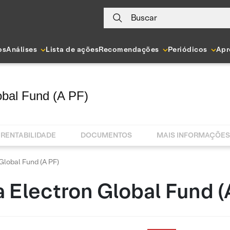
Buscar
os
Análises
Lista de ações
Recomendações
Periódicos
Apr
obal Fund (A PF)
RENTABILIDADE
DOCUMENTOS
MAIS INFORMAÇÕES
Global Fund (A PF)
 Electron Global Fund (