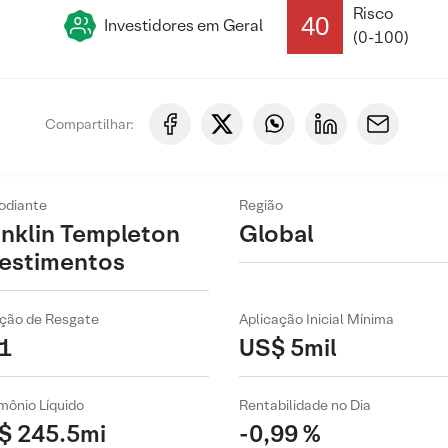
Risco
40
Investidores em Geral
(0-100)
Compartilhar:
odiante
Região
anklin Templeton
Global
vestimentos
ção de Resgate
Aplicação Inicial Mínima
1
US$ 5mil
mônio Líquido
Rentabilidade no Dia
$ 245.5mi
-0,99 %