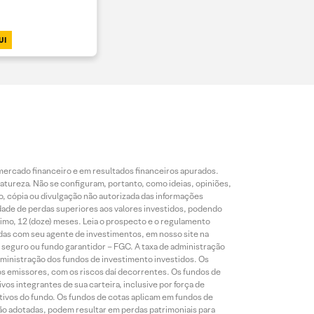
UI
mercado financeiro e em resultados financeiros apurados.
reza. Não se configuram, portanto, como ideias, opiniões,
, cópia ou divulgação não autorizada das informações
dade de perdas superiores aos valores investidos, podendo
nimo, 12 (doze) meses. Leia o prospecto e o regulamento
idas com seu agente de investimentos, em nosso site na
 seguro ou fundo garantidor – FGC. A taxa de administração
ministração dos fundos de investimento investidos. Os
os emissores, com os riscos daí decorrentes. Os fundos de
os integrantes de sua carteira, inclusive por força de
ativos do fundo. Os fundos de cotas aplicam em fundos de
são adotadas, podem resultar em perdas patrimoniais para