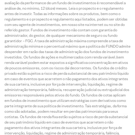
avaliação da performance de um fundo de investimentos é recomendável a
análise de, no mínimo, 12 (doze) meses. Leia o prospecto e o regulamento
antes de investir. Todas as informações sobre os produtos, bem como o
regulamento e o prospecto e regulamento aqui listados, podem ser obtidas
com seu agente de investimentos, em nosso site na internet ou no site do
referido gestor. Fundos de investimento não contam com garantia do
administrador, do gestor, de qualquer mecanismo de seguro ou fundo
garantidor – FGC. A taxa de administração máxima compreende a taxa de
administração mínima e o percentual máximo que a política do FUNDO admite
despender em razão das taxas de administração dos fundos de investimento
investidos. Os fundos de ações e multimercados com renda variável /sem
renda variável podem estar expostos a significativa concentração em ativos
de poucos emissores, com os riscos daí decorrentes. Os fundos de crédito
privado estão sujeitos a risco de perda substancial de seu patrimônio líquido
em caso de eventos que acarretem o não pagamento dos ativos integrantes
de sua carteira, inclusive por força de intervenção, liquidação, regime de
administração temporária, falência, recuperação judicial ou extrajudicial dos
emissores responsáveis pelos ativos do fundo. Os fundos de cotas aplicam
em fundos de investimento que utilizam estratégias com derivativos como
parte integrante de sua política de investimento. Tais estratégias, da forma
como são adotadas, podem resultar em perdas patrimoniais para seus
cotistas. Os fundos de renda fixa estão sujeitos a risco de perda substancial
de seu patrimônio líquido em caso de eventos que acarretem o não
pagamento dos ativos integrantes de sua carteira, inclusive por força de
intervenção, liquidação, regime de administração temporária, falência,