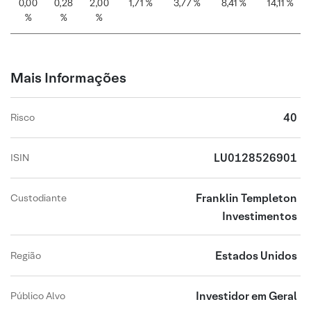
0,00
0,28
2,00
1,71 %
3,77 %
8,41 %
14,11 %
%
%
%
Mais Informações
40
Risco
LU0128526901
ISIN
Franklin Templeton
Custodiante
Investimentos
Estados Unidos
Região
Investidor em Geral
Público Alvo