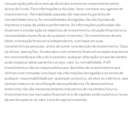
recuperação judicial ou extrajudicial dos emissores responsáveis pelos
ativos do fundo. Para informações e dúvidas, favor contatar seu agente de
investimentos. Rentabilidade passada não representa garantia de
rentabilidade futura. As rentabilidades divulgadas não são líquidas de
impostos e taxas de saída e performance. As informações publicadas não
levam em consideração os objetivos de investimento, situação financeira ou
necessidades específicas de qualquer investidor. Os investidores devem
obter orientação financeira independente, com base em suas
características pessoais, antes de tomar uma decisão de investimento. Caso
os ativos, operações, fundos e/ou instrumentos financeiros sejam expressos
em uma moeda que não a do investidor, qualquer alteração na taxa de câmbio
pode impactar adversamente o preço, valor ou rentabilidade. A XP
Investimentos não se responsabiliza por decisões de investimentos que
venham a ser tomadas com base nas informações divulgadas e se exime de
qualquer responsabilidade por quaisquer prejuízos, diretos ou indiretos, que
venham a decorrer da utilização dessa plataforma. Os desempenhos
anteriores não são necessariamente indicativos de resultados futuros.
Investimentos nos mercados financeiros e de capitais estão sujeitos a riscos
de perda superior ao valor total do capital investido.