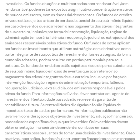
investidos. Os fundos de ações e multimercados com renda variável /sem
renda variável podem estar expostos a significativa concentração em ativos
de poucos emissores, com os riscos daí decorrentes. Os fundos de crédito
privado estão sujeitos a risco de perda substancial de seu patrimônio líquido
em caso de eventos que acarretem o não pagamento dos ativos integrantes
de sua carteira, inclusive por força de intervenção, liquidação, regime de
administração temporária, falência, recuperação judicial ou extrajudicial dos
emissores responsáveis pelos ativos do fundo. Os fundos de cotas aplicam
em fundos de investimento que utilizam estratégias com derivativos como
parte integrante de sua política de investimento. Tais estratégias, da forma
como são adotadas, podem resultar em perdas patrimoniais para seus
cotistas. Os fundos de renda fixa estão sujeitos a risco de perda substancial
de seu patrimônio líquido em caso de eventos que acarretem o não
pagamento dos ativos integrantes de sua carteira, inclusive por força de
intervenção, liquidação, regime de administração temporária, falência,
recuperação judicial ou extrajudicial dos emissores responsáveis pelos
ativos do fundo. Para informações e dúvidas, favor contatar seu agente de
investimentos. Rentabilidade passada não representa garantia de
rentabilidade futura. As rentabilidades divulgadas não são líquidas de
impostos e taxas de saída e performance. As informações publicadas não
levam em consideração os objetivos de investimento, situação financeira ou
necessidades específicas de qualquer investidor. Os investidores devem
obter orientação financeira independente, com base em suas
características pessoais, antes de tomar uma decisão de investimento. Caso
os ativos, operações, fundos e/ou instrumentos financeiros sejam expressos