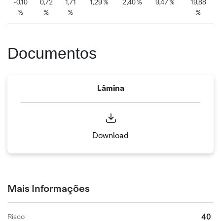
-0,10
0,72
1,71
1,29 %
2,40 %
9,47 %
19,88
%
%
%
%
Documentos
Lâmina
Download
Mais Informações
40
Risco