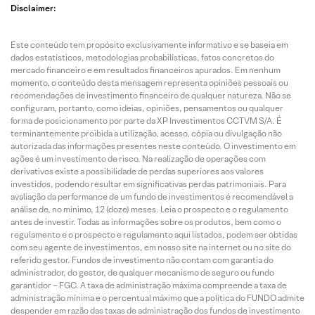
Disclaimer:
Este conteúdo tem propósito exclusivamente informativo e se baseia em
dados estatísticos, metodologias probabilísticas, fatos concretos do
mercado financeiro e em resultados financeiros apurados. Em nenhum
momento, o conteúdo desta mensagem representa opiniões pessoais ou
recomendações de investimento financeiro de qualquer natureza. Não se
configuram, portanto, como ideias, opiniões, pensamentos ou qualquer
forma de posicionamento por parte da XP Investimentos CCTVM S/A. É
terminantemente proibida a utilização, acesso, cópia ou divulgação não
autorizada das informações presentes neste conteúdo. O investimento em
ações é um investimento de risco. Na realização de operações com
derivativos existe a possibilidade de perdas superiores aos valores
investidos, podendo resultar em significativas perdas patrimoniais. Para
avaliação da performance de um fundo de investimentos é recomendável a
análise de, no mínimo, 12 (doze) meses. Leia o prospecto e o regulamento
antes de investir. Todas as informações sobre os produtos, bem como o
regulamento e o prospecto e regulamento aqui listados, podem ser obtidas
com seu agente de investimentos, em nosso site na internet ou no site do
referido gestor. Fundos de investimento não contam com garantia do
administrador, do gestor, de qualquer mecanismo de seguro ou fundo
garantidor – FGC. A taxa de administração máxima compreende a taxa de
administração mínima e o percentual máximo que a política do FUNDO admite
despender em razão das taxas de administração dos fundos de investimento