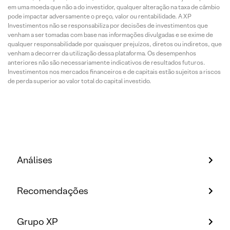
em uma moeda que não a do investidor, qualquer alteração na taxa de câmbio
pode impactar adversamente o preço, valor ou rentabilidade. A XP
Investimentos não se responsabiliza por decisões de investimentos que
venham a ser tomadas com base nas informações divulgadas e se exime de
qualquer responsabilidade por quaisquer prejuízos, diretos ou indiretos, que
venham a decorrer da utilização dessa plataforma. Os desempenhos
anteriores não são necessariamente indicativos de resultados futuros.
Investimentos nos mercados financeiros e de capitais estão sujeitos a riscos
de perda superior ao valor total do capital investido.
Análises
Recomendações
Grupo XP