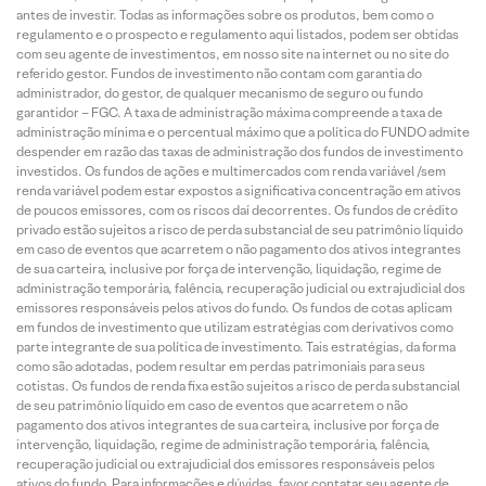
antes de investir. Todas as informações sobre os produtos, bem como o
regulamento e o prospecto e regulamento aqui listados, podem ser obtidas
com seu agente de investimentos, em nosso site na internet ou no site do
referido gestor. Fundos de investimento não contam com garantia do
administrador, do gestor, de qualquer mecanismo de seguro ou fundo
garantidor – FGC. A taxa de administração máxima compreende a taxa de
administração mínima e o percentual máximo que a política do FUNDO admite
despender em razão das taxas de administração dos fundos de investimento
investidos. Os fundos de ações e multimercados com renda variável /sem
renda variável podem estar expostos a significativa concentração em ativos
de poucos emissores, com os riscos daí decorrentes. Os fundos de crédito
privado estão sujeitos a risco de perda substancial de seu patrimônio líquido
em caso de eventos que acarretem o não pagamento dos ativos integrantes
de sua carteira, inclusive por força de intervenção, liquidação, regime de
administração temporária, falência, recuperação judicial ou extrajudicial dos
emissores responsáveis pelos ativos do fundo. Os fundos de cotas aplicam
em fundos de investimento que utilizam estratégias com derivativos como
parte integrante de sua política de investimento. Tais estratégias, da forma
como são adotadas, podem resultar em perdas patrimoniais para seus
cotistas. Os fundos de renda fixa estão sujeitos a risco de perda substancial
de seu patrimônio líquido em caso de eventos que acarretem o não
pagamento dos ativos integrantes de sua carteira, inclusive por força de
intervenção, liquidação, regime de administração temporária, falência,
recuperação judicial ou extrajudicial dos emissores responsáveis pelos
ativos do fundo. Para informações e dúvidas, favor contatar seu agente de