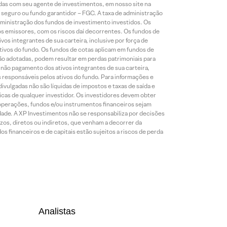
idas com seu agente de investimentos, em nosso site na
 seguro ou fundo garantidor – FGC. A taxa de administração
ministração dos fundos de investimento investidos. Os
os emissores, com os riscos daí decorrentes. Os fundos de
os integrantes de sua carteira, inclusive por força de
ativos do fundo. Os fundos de cotas aplicam em fundos de
são adotadas, podem resultar em perdas patrimoniais para
o não pagamento dos ativos integrantes de sua carteira,
es responsáveis pelos ativos do fundo. Para informações e
ivulgadas não são líquidas de impostos e taxas de saída e
cas de qualquer investidor. Os investidores devem obter
 operações, fundos e/ou instrumentos financeiros sejam
dade. A XP Investimentos não se responsabiliza por decisões
os, diretos ou indiretos, que venham a decorrer da
 financeiros e de capitais estão sujeitos a riscos de perda
Analistas