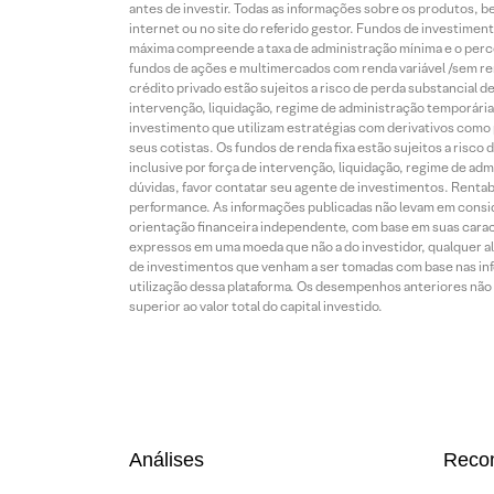
antes de investir. Todas as informações sobre os produtos, 
internet ou no site do referido gestor. Fundos de investime
máxima compreende a taxa de administração mínima e o perce
fundos de ações e multimercados com renda variável /sem re
crédito privado estão sujeitos a risco de perda substancial 
intervenção, liquidação, regime de administração temporária,
investimento que utilizam estratégias com derivativos como p
seus cotistas. Os fundos de renda fixa estão sujeitos a risc
inclusive por força de intervenção, liquidação, regime de adm
dúvidas, favor contatar seu agente de investimentos. Rentabil
performance. As informações publicadas não levam em conside
orientação financeira independente, com base em suas carac
expressos em uma moeda que não a do investidor, qualquer al
de investimentos que venham a ser tomadas com base nas info
utilização dessa plataforma. Os desempenhos anteriores não 
superior ao valor total do capital investido.
Análises
Reco