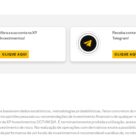
Abra a sua conta na XP
Receba conteú
Investimentos!
Telegram!
CLIQUE AQUI
CLIQUE AQ
 baseia em dados estatísticos, metodologias probabilísticas, fatos concretos do 
piniões pessoais ou recomendações de investimento financeiro de qualquer natu
da XP Investimentos CCTVM S/A. É terminantemente proibida a utilização, acesso
stimento de risco. Na realização de operações com derivativos existe a possibili
ão da performance de um fundo de investimentos é recomendável a análise de, no mí