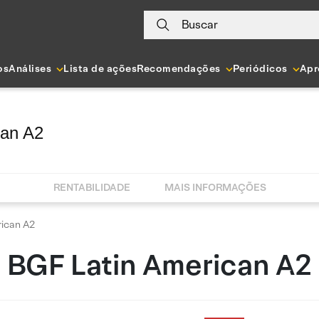
Buscar
os
Análises
Lista de ações
Recomendações
Periódicos
Apr
can A2
RENTABILIDADE
MAIS INFORMAÇÕES
ican A2
BGF Latin American A2