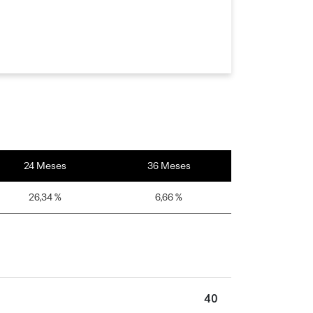
24 Meses
36 Meses
26,34 %
6,66 %
40