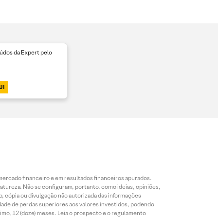
dos da Expert pelo
UI
mercado financeiro e em resultados financeiros apurados.
reza. Não se configuram, portanto, como ideias, opiniões,
, cópia ou divulgação não autorizada das informações
dade de perdas superiores aos valores investidos, podendo
nimo, 12 (doze) meses. Leia o prospecto e o regulamento