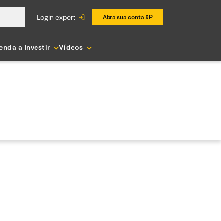
login expert
Abra sua conta XP
enda a Investir
Vídeos