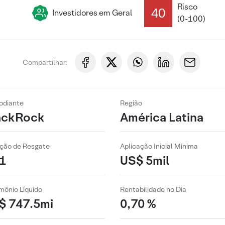
Risco
40
Investidores em Geral
(0-100)
Compartilhar:
odiante
Região
ackRock
América Latina
ção de Resgate
Aplicação Inicial Mínima
1
US$ 5mil
mônio Líquido
Rentabilidade no Dia
$ 747.5mi
0,70 %