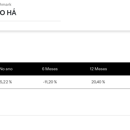
hmark
O HÁ
No ano
6 Meses
12 Meses
5,22 %
-11,20 %
20,40 %