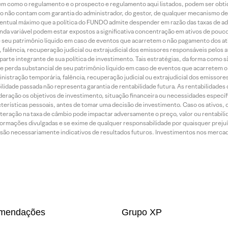
bem como o regulamento e o prospecto e regulamento aqui listados, podem ser obt
nto não contam com garantia do administrador, do gestor, de qualquer mecanismo de
ntual máximo que a política do FUNDO admite despender em razão das taxas de ad
nda variável podem estar expostos a significativa concentração em ativos de pouc
de seu patrimônio líquido em caso de eventos que acarretem o não pagamento dos ativ
 falência, recuperação judicial ou extrajudicial dos emissores responsáveis pelos 
arte integrante de sua política de investimento. Tais estratégias, da forma como 
o de perda substancial de seu patrimônio líquido em caso de eventos que acarretem 
inistração temporária, falência, recuperação judicial ou extrajudicial dos emissor
idade passada não representa garantia de rentabilidade futura. As rentabilidades d
ração os objetivos de investimento, situação financeira ou necessidades específi
terísticas pessoais, antes de tomar uma decisão de investimento. Caso os ativos,
teração na taxa de câmbio pode impactar adversamente o preço, valor ou rentabili
rmações divulgadas e se exime de qualquer responsabilidade por quaisquer prejuíz
são necessariamente indicativos de resultados futuros. Investimentos nos mercados
mendações
Grupo XP