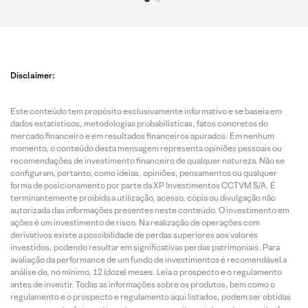
Disclaimer:
Este conteúdo tem propósito exclusivamente informativo e se baseia em
dados estatísticos, metodologias probabilísticas, fatos concretos do
mercado financeiro e em resultados financeiros apurados. Em nenhum
momento, o conteúdo desta mensagem representa opiniões pessoais ou
recomendações de investimento financeiro de qualquer natureza. Não se
configuram, portanto, como ideias, opiniões, pensamentos ou qualquer
forma de posicionamento por parte da XP Investimentos CCTVM S/A. É
terminantemente proibida a utilização, acesso, cópia ou divulgação não
autorizada das informações presentes neste conteúdo. O investimento em
ações é um investimento de risco. Na realização de operações com
derivativos existe a possibilidade de perdas superiores aos valores
investidos, podendo resultar em significativas perdas patrimoniais. Para
avaliação da performance de um fundo de investimentos é recomendável a
análise de, no mínimo, 12 (doze) meses. Leia o prospecto e o regulamento
antes de investir. Todas as informações sobre os produtos, bem como o
regulamento e o prospecto e regulamento aqui listados, podem ser obtidas