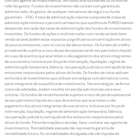
com seu agente de investimentos, em nosso site na internet ou no site do
referido gestor. Fundos de investimento não contam com garantia do
administrador, do gestor, de qualquer mecanismo de seguro ou fundo
garantidor – FGC. A taxa de administração máxima compreende a taxa de
administração mínima e o percentual máximo que a política do FUNDO admite
despender em razão das taxas de administração dos fundos de investimento
investidos. Os fundos de ações e multimercados com renda variável /sem
renda variável podem estar expostos a significativa concentração em ativos
de poucos emissores, com os riscos daí decorrentes. Os fundos de crédito
privado estão sujeitos a risco de perda substancial de seu patrimônio líquido
em caso de eventos que acarretem o não pagamento dos ativos integrantes
de sua carteira, inclusive por força de intervenção, liquidação, regime de
administração temporária, falência, recuperação judicial ou extrajudicial dos
emissores responsáveis pelos ativos do fundo. Os fundos de cotas aplicam
em fundos de investimento que utilizam estratégias com derivativos como
parte integrante de sua política de investimento. Tais estratégias, da forma
como são adotadas, podem resultar em perdas patrimoniais para seus
cotistas. Os fundos de renda fixa estão sujeitos a risco de perda substancial
de seu patrimônio líquido em caso de eventos que acarretem o não
pagamento dos ativos integrantes de sua carteira, inclusive por força de
intervenção, liquidação, regime de administração temporária, falência,
recuperação judicial ou extrajudicial dos emissores responsáveis pelos
ativos do fundo. Para informações e dúvidas, favor contatar seu agente de
investimentos. Rentabilidade passada não representa garantia de
rentabilidade futura. As rentabilidades divulgadas não são líquidas de