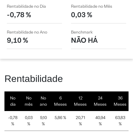
Rentabilidade no Dia
Rentabilidade no Mês
-0,78 %
0,03 %
Rentabilidade no Ano
Benchmark
9,10 %
NÃO HÁ
Rentabilidade
No
No
No
6
12
24
36
dia
mês
ano
Meses
Meses
Meses
Meses
-0,78
0,03
9,10
5,86 %
20,71
40,94
63,83
%
%
%
%
%
%