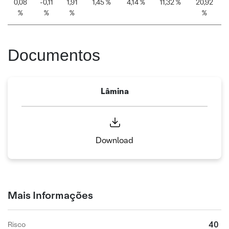
0,08
-0,11
1,91
1,45 %
4,14 %
11,32 %
20,92
%
%
%
%
Documentos
Lâmina
Download
Mais Informações
40
Risco