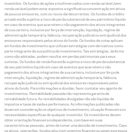
investidos. Os fundos de ações e multimercados com renda variável /sem
renda variável podem estar expostos a significativa concentração em ativos
de poucos emissores, com os riscos daí decorrentes. Os fundos de crédito
privado estão sujeitos a risco de perda substancial de seu patrimônio líquido
em caso de eventos que acarretem o não pagamento dos ativos integrantes
de sua carteira, inclusive por força de intervenção, liquidação, regime de
administração temporária, falência, recuperação judicial ou extrajudicial dos
emissores responsáveis pelos ativos do fundo. Os fundos de cotas aplicam
em fundos de investimento que utilizam estratégias com derivativos como
parte integrante de sua política de investimento. Tais estratégias, da forma
como são adotadas, podem resultar em perdas patrimoniais para seus
cotistas. Os fundos de renda fixa estão sujeitos a risco de perda substancial
de seu patrimônio líquido em caso de eventos que acarretem o não
pagamento dos ativos integrantes de sua carteira, inclusive por força de
intervenção, liquidação, regime de administração temporária, falência,
recuperação judicial ou extrajudicial dos emissores responsáveis pelos
ativos do fundo. Para informações e dúvidas, favor contatar seu agente de
investimentos. Rentabilidade passada não representa garantia de
rentabilidade futura. As rentabilidades divulgadas não são líquidas de
impostos e taxas de saída e performance. As informações publicadas não
levam em consideração os objetivos de investimento, situação financeira ou
necessidades específicas de qualquer investidor. Os investidores devem
obter orientação financeira independente, com base em suas
características pessoais, antes de tomar uma decisão de investimento. Caso
os ativos, operações, fundos e/ou instrumentos financeiros sejam expressos