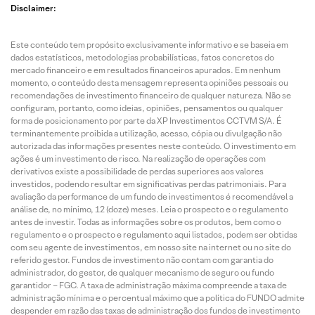
Disclaimer:
Este conteúdo tem propósito exclusivamente informativo e se baseia em
dados estatísticos, metodologias probabilísticas, fatos concretos do
mercado financeiro e em resultados financeiros apurados. Em nenhum
momento, o conteúdo desta mensagem representa opiniões pessoais ou
recomendações de investimento financeiro de qualquer natureza. Não se
configuram, portanto, como ideias, opiniões, pensamentos ou qualquer
forma de posicionamento por parte da XP Investimentos CCTVM S/A. É
terminantemente proibida a utilização, acesso, cópia ou divulgação não
autorizada das informações presentes neste conteúdo. O investimento em
ações é um investimento de risco. Na realização de operações com
derivativos existe a possibilidade de perdas superiores aos valores
investidos, podendo resultar em significativas perdas patrimoniais. Para
avaliação da performance de um fundo de investimentos é recomendável a
análise de, no mínimo, 12 (doze) meses. Leia o prospecto e o regulamento
antes de investir. Todas as informações sobre os produtos, bem como o
regulamento e o prospecto e regulamento aqui listados, podem ser obtidas
com seu agente de investimentos, em nosso site na internet ou no site do
referido gestor. Fundos de investimento não contam com garantia do
administrador, do gestor, de qualquer mecanismo de seguro ou fundo
garantidor – FGC. A taxa de administração máxima compreende a taxa de
administração mínima e o percentual máximo que a política do FUNDO admite
despender em razão das taxas de administração dos fundos de investimento