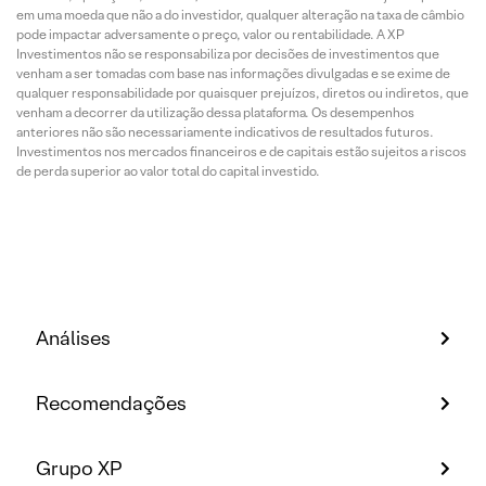
em uma moeda que não a do investidor, qualquer alteração na taxa de câmbio
pode impactar adversamente o preço, valor ou rentabilidade. A XP
Investimentos não se responsabiliza por decisões de investimentos que
venham a ser tomadas com base nas informações divulgadas e se exime de
qualquer responsabilidade por quaisquer prejuízos, diretos ou indiretos, que
venham a decorrer da utilização dessa plataforma. Os desempenhos
anteriores não são necessariamente indicativos de resultados futuros.
Investimentos nos mercados financeiros e de capitais estão sujeitos a riscos
de perda superior ao valor total do capital investido.
Análises
Recomendações
Grupo XP