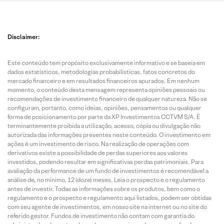
Disclaimer:
Este conteúdo tem propósito exclusivamente informativo e se baseia em
dados estatísticos, metodologias probabilísticas, fatos concretos do
mercado financeiro e em resultados financeiros apurados. Em nenhum
momento, o conteúdo desta mensagem representa opiniões pessoais ou
recomendações de investimento financeiro de qualquer natureza. Não se
configuram, portanto, como ideias, opiniões, pensamentos ou qualquer
forma de posicionamento por parte da XP Investimentos CCTVM S/A. É
terminantemente proibida a utilização, acesso, cópia ou divulgação não
autorizada das informações presentes neste conteúdo. O investimento em
ações é um investimento de risco. Na realização de operações com
derivativos existe a possibilidade de perdas superiores aos valores
investidos, podendo resultar em significativas perdas patrimoniais. Para
avaliação da performance de um fundo de investimentos é recomendável a
análise de, no mínimo, 12 (doze) meses. Leia o prospecto e o regulamento
antes de investir. Todas as informações sobre os produtos, bem como o
regulamento e o prospecto e regulamento aqui listados, podem ser obtidas
com seu agente de investimentos, em nosso site na internet ou no site do
referido gestor. Fundos de investimento não contam com garantia do