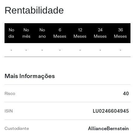
Rentabilidade
No
No
No
6
12
24
36
dia
mês
ano
Meses
Meses
Meses
Meses
-
-
-
-
-
-
-
Mais Informações
40
Risco
LU0246604945
ISIN
AllianceBernstein
Custodiante