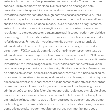
autorizada das informações presentes neste conteúdo. O investimento em
ações é um investimento de risco. Na realização de operações com
derivativos existe a possibilidade de perdas superiores aos valores
investidos, podendo resultar em significativas perdas patrimoniais. Para
avaliação da performance de um fundo de investimentos é recomendável a
análise de, no mínimo, 12 (doze) meses. Leia o prospecto e o regulamento
antes de investir. Todas as informações sobre os produtos, bem como o
regulamento e o prospecto e regulamento aqui listados, podem ser obtidas
com seu agente de investimentos, em nosso site na internet ou no site do
referido gestor. Fundos de investimento não contam com garantia do
administrador, do gestor, de qualquer mecanismo de seguro ou fundo
garantidor – FGC. A taxa de administração máxima compreende a taxa de
administração mínima e o percentual máximo que a política do FUNDO admite
despender em razão das taxas de administração dos fundos de investimento
investidos. Os fundos de ações e multimercados com renda variável /sem
renda variável podem estar expostos a significativa concentração em ativos
de poucos emissores, com os riscos daí decorrentes. Os fundos de crédito
privado estão sujeitos a risco de perda substancial de seu patrimônio líquido
em caso de eventos que acarretem o não pagamento dos ativos integrantes
de sua carteira, inclusive por força de intervenção, liquidação, regime de
administração temporária, falência, recuperação judicial ou extrajudicial dos
emissores responsáveis pelos ativos do fundo. Os fundos de cotas aplicam
em fundos de investimento que utilizam estratégias com derivativos como
parte integrante de sua política de investimento. Tais estratégias, da forma
como são adotadas, podem resultar em perdas patrimoniais para seus