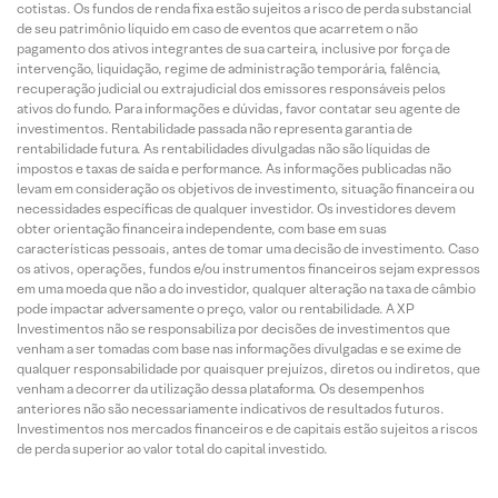
cotistas. Os fundos de renda fixa estão sujeitos a risco de perda substancial
de seu patrimônio líquido em caso de eventos que acarretem o não
pagamento dos ativos integrantes de sua carteira, inclusive por força de
intervenção, liquidação, regime de administração temporária, falência,
recuperação judicial ou extrajudicial dos emissores responsáveis pelos
ativos do fundo. Para informações e dúvidas, favor contatar seu agente de
investimentos. Rentabilidade passada não representa garantia de
rentabilidade futura. As rentabilidades divulgadas não são líquidas de
impostos e taxas de saída e performance. As informações publicadas não
levam em consideração os objetivos de investimento, situação financeira ou
necessidades específicas de qualquer investidor. Os investidores devem
obter orientação financeira independente, com base em suas
características pessoais, antes de tomar uma decisão de investimento. Caso
os ativos, operações, fundos e/ou instrumentos financeiros sejam expressos
em uma moeda que não a do investidor, qualquer alteração na taxa de câmbio
pode impactar adversamente o preço, valor ou rentabilidade. A XP
Investimentos não se responsabiliza por decisões de investimentos que
venham a ser tomadas com base nas informações divulgadas e se exime de
qualquer responsabilidade por quaisquer prejuízos, diretos ou indiretos, que
venham a decorrer da utilização dessa plataforma. Os desempenhos
anteriores não são necessariamente indicativos de resultados futuros.
Investimentos nos mercados financeiros e de capitais estão sujeitos a riscos
de perda superior ao valor total do capital investido.