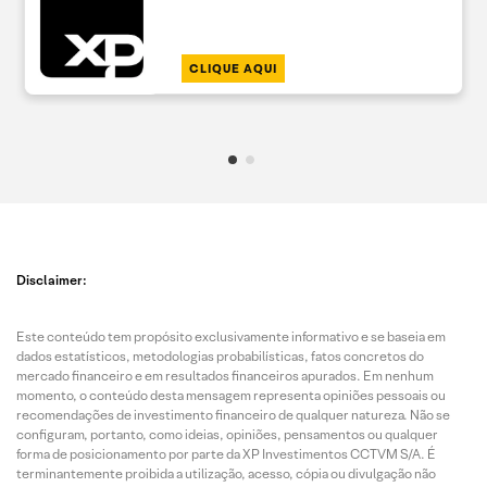
CLIQUE AQUI
Disclaimer:
Este conteúdo tem propósito exclusivamente informativo e se baseia em
dados estatísticos, metodologias probabilísticas, fatos concretos do
mercado financeiro e em resultados financeiros apurados. Em nenhum
momento, o conteúdo desta mensagem representa opiniões pessoais ou
recomendações de investimento financeiro de qualquer natureza. Não se
configuram, portanto, como ideias, opiniões, pensamentos ou qualquer
forma de posicionamento por parte da XP Investimentos CCTVM S/A. É
terminantemente proibida a utilização, acesso, cópia ou divulgação não