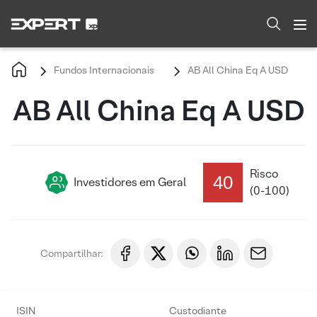
Fundos Internacionais
AB All China Eq A USD
AB All China Eq A USD
Risco
40
Investidores em Geral
(0-100)
Compartilhar:
ISIN
Custodiante