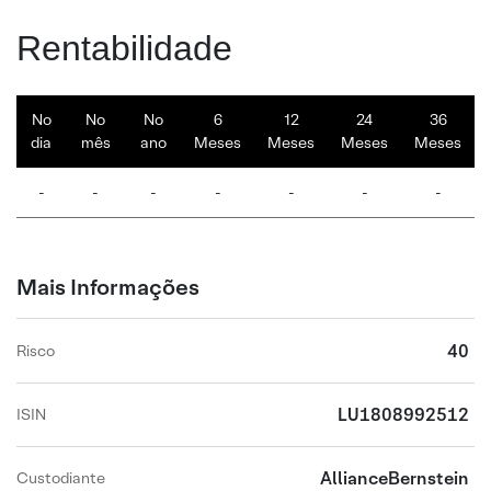
Rentabilidade
No
No
No
6
12
24
36
dia
mês
ano
Meses
Meses
Meses
Meses
-
-
-
-
-
-
-
Mais Informações
40
Risco
LU1808992512
ISIN
AllianceBernstein
Custodiante