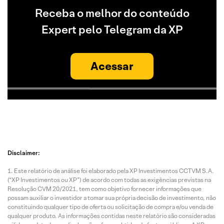
Receba o melhor do conteúdo
Expert pelo Telegram da XP
Acessar
Disclaimer:
Este relatório de análise foi elaborado pela XP Investimentos CCTVM S.A.
(“XP Investimentos ou XP”) de acordo com todas as exigências previstas na
Resolução CVM 20/2021, tem como objetivo fornecer informações que
possam auxiliar o investidor a tomar sua própria decisão de investimento, não
constituindo qualquer tipo de oferta ou solicitação de compra e/ou venda de
qualquer produto. As informações contidas neste relatório são consideradas