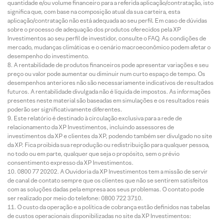
quantidade e/ou volume financeiro para a referida aplicação/contratação, isto
significa que, com base na composição atual da sua carteira, esta
aplicação/contratação não está adequada ao seu perfil. Em caso de dúvidas
sobre o processo de adequação dos produtos oferecidos pela XP
Investimentos ao seu perfil de investidor, consulte o FAQ. As condições de
mercado, mudanças climáticas e o cenário macroeconômico podem afetar o
desempenho do investimento.
A rentabilidade de produtos financeiros pode apresentar variações e seu
preço ou valor pode aumentar ou diminuir num curto espaço de tempo. Os
desempenhos anteriores não são necessariamente indicativos de resultados
futuros. A rentabilidade divulgada não é líquida de impostos. As informações
presentes neste material são baseadas em simulações e os resultados reais
poderão ser significativamente diferentes.
Este relatório é destinado à circulação exclusiva para a rede de
relacionamento da XP Investimentos, incluindo assessores de
investimentos da XP e clientes da XP, podendo também ser divulgado no site
da XP. Fica proibida sua reprodução ou redistribuição para qualquer pessoa,
no todo ou em parte, qualquer que seja o propósito, sem o prévio
consentimento expresso da XP Investimentos.
0800 77 20202. A Ouvidoria da XP Investimentos tem a missão de servir
de canal de contato sempre que os clientes que não se sentirem satisfeitos
com as soluções dadas pela empresa aos seus problemas. O contato pode
ser realizado por meio do telefone: 0800 722 3710.
O custo da operação e a política de cobrança estão definidos nas tabelas
de custos operacionais disponibilizadas no site da XP Investimentos: