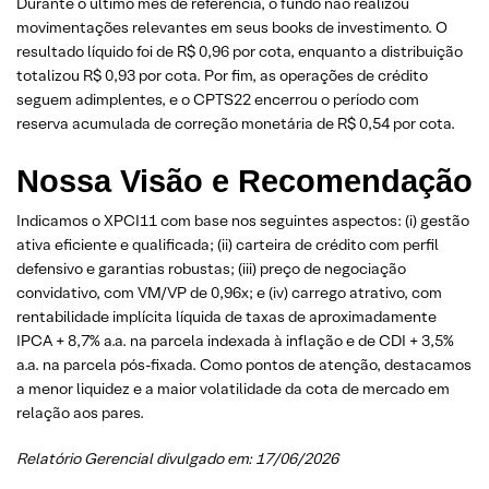
Durante o último mês de referência, o fundo não realizou
movimentações relevantes em seus books de investimento. O
resultado líquido foi de R$ 0,96 por cota, enquanto a distribuição
totalizou R$ 0,93 por cota. Por fim, as operações de crédito
seguem adimplentes, e o CPTS22 encerrou o período com
reserva acumulada de correção monetária de R$ 0,54 por cota.
Nossa Visão e Recomendação
Indicamos o XPCI11 com base nos seguintes aspectos: (i) gestão
ativa eficiente e qualificada; (ii) carteira de crédito com perfil
defensivo e garantias robustas; (iii) preço de negociação
convidativo, com VM/VP de 0,96x; e (iv) carrego atrativo, com
rentabilidade implícita líquida de taxas de aproximadamente
IPCA + 8,7% a.a. na parcela indexada à inflação e de CDI + 3,5%
a.a. na parcela pós-fixada. Como pontos de atenção, destacamos
a menor liquidez e a maior volatilidade da cota de mercado em
relação aos pares.
Relatório Gerencial divulgado em: 17/06/2026