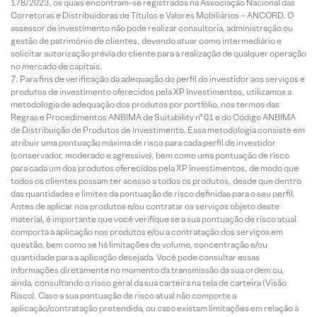
178/2023, os quais encontram-se registrados na Associação Nacional das
Corretoras e Distribuidoras de Títulos e Valores Mobiliários – ANCORD. O
assessor de investimento não pode realizar consultoria, administração ou
gestão de patrimônio de clientes, devendo atuar como intermediário e
solicitar autorização prévia do cliente para a realização de qualquer operação
no mercado de capitais.
Para fins de verificação da adequação do perfil do investidor aos serviços e
produtos de investimento oferecidos pela XP Investimentos, utilizamos a
metodologia de adequação dos produtos por portfólio, nos termos das
Regras e Procedimentos ANBIMA de Suitability nº 01 e do Código ANBIMA
de Distribuição de Produtos de Investimento. Essa metodologia consiste em
atribuir uma pontuação máxima de risco para cada perfil de investidor
(conservador, moderado e agressivo), bem como uma pontuação de risco
para cada um dos produtos oferecidos pela XP Investimentos, de modo que
todos os clientes possam ter acesso a todos os produtos, desde que dentro
das quantidades e limites da pontuação de risco definidas para o seu perfil.
Antes de aplicar nos produtos e/ou contratar os serviços objeto deste
material, é importante que você verifique se a sua pontuação de risco atual
comporta a aplicação nos produtos e/ou a contratação dos serviços em
questão, bem como se há limitações de volume, concentração e/ou
quantidade para a aplicação desejada. Você pode consultar essas
informações diretamente no momento da transmissão da sua ordem ou,
ainda, consultando o risco geral da sua carteira na tela de carteira (Visão
Risco). Caso a sua pontuação de risco atual não comporte a
aplicação/contratação pretendida, ou caso existam limitações em relação à