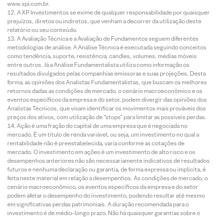
www.xpi.com.br.
A XP Investimentos se exime de qualquer responsabilidade por quaisquer
prejuízos, diretos ou indiretos, que venham a decorrer da utilização deste
relatório ou seu conteúdo.
A Avaliação Técnica e a Avaliação de Fundamentos seguem diferentes
metodologias de análise. A Análise Técnica é executada seguindo conceitos
como tendência, suporte, resistência, candles, volumes, médias móveis
entre outros. Já a Análise Fundamentalista utiliza como informação os
resultados divulgados pelas companhias emissoras e suas projeções. Desta
forma, as opiniões dos Analistas Fundamentalistas, que buscam os melhores
retornos dadas as condições de mercado, o cenário macroeconômico e os
eventos específicos da empresa e do setor, podem divergir das opiniões dos
Analistas Técnicos, que visam identificar os movimentos mais prováveis dos
preços dos ativos, com utilização de “stops” para limitar as possíveis perdas.
Ação é uma fração do capital de uma empresa que é negociada no
mercado. É um título de renda variável, ou seja, um investimento no qual a
rentabilidade não é preestabelecida, varia conforme as cotações de
mercado. O investimento em ações é um investimento de alto risco e os
desempenhos anteriores não são necessariamente indicativos de resultados
futuros e nenhuma declaração ou garantia, de forma expressa ou implícita, é
feita neste material em relação a desempenhos. As condições de mercado, o
cenário macroeconômico, os eventos específicos da empresa e do setor
podem afetar o desempenho do investimento, podendo resultar até mesmo
em significativas perdas patrimoniais. A duração recomendada para o
investimento é de médio-longo prazo. Não há quaisquer garantias sobre o