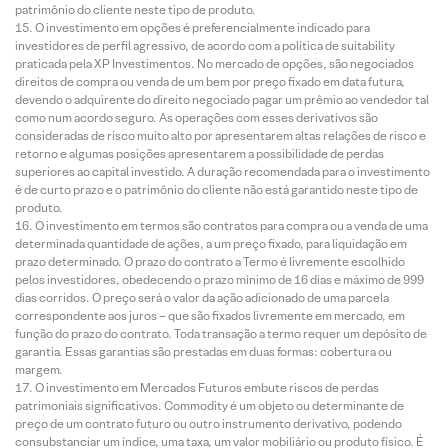
patrimônio do cliente neste tipo de produto.
O investimento em opções é preferencialmente indicado para
investidores de perfil agressivo, de acordo com a política de suitability
praticada pela XP Investimentos. No mercado de opções, são negociados
direitos de compra ou venda de um bem por preço fixado em data futura,
devendo o adquirente do direito negociado pagar um prêmio ao vendedor tal
como num acordo seguro. As operações com esses derivativos são
consideradas de risco muito alto por apresentarem altas relações de risco e
retorno e algumas posições apresentarem a possibilidade de perdas
superiores ao capital investido. A duração recomendada para o investimento
é de curto prazo e o patrimônio do cliente não está garantido neste tipo de
produto.
O investimento em termos são contratos para compra ou a venda de uma
determinada quantidade de ações, a um preço fixado, para liquidação em
prazo determinado. O prazo do contrato a Termo é livremente escolhido
pelos investidores, obedecendo o prazo mínimo de 16 dias e máximo de 999
dias corridos. O preço será o valor da ação adicionado de uma parcela
correspondente aos juros – que são fixados livremente em mercado, em
função do prazo do contrato. Toda transação a termo requer um depósito de
garantia. Essas garantias são prestadas em duas formas: cobertura ou
margem.
O investimento em Mercados Futuros embute riscos de perdas
patrimoniais significativos. Commodity é um objeto ou determinante de
preço de um contrato futuro ou outro instrumento derivativo, podendo
consubstanciar um índice, uma taxa, um valor mobiliário ou produto físico. É