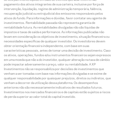
pagamento dos ativos integrantes de sua carteira, inclusive por força de
intervenção, liquidação, regime de administração temporária, falência,
recuperação judicial ou extrajudicial dos emissores responsáveis pelos
ativos do fundo. Para informações e dúvidas, favor contatar seu agente de
investimentos. Rentabilidade passada não representa garantia de
rentabilidade futura. As rentabilidades divulgadas não são líquidas de
impostos e taxas de saída e performance. As informações publicadas não
levam em consideração os objetivos de investimento, situação financeira ou
necessidades específicas de qualquer investidor. Os investidores devem
obter orientação financeira independente, com base em suas
características pessoais, antes de tomar uma decisão de investimento. Caso
os ativos, operações, fundos e/ou instrumentos financeiros sejam expressos
em uma moeda que não a do investidor, qualquer alteração na taxa de câmbio
pode impactar adversamente o preço, valor ou rentabilidade. A XP
Investimentos não se responsabiliza por decisões de investimentos que
venham a ser tomadas com base nas informações divulgadas e se exime de
qualquer responsabilidade por quaisquer prejuízos, diretos ou indiretos, que
venham a decorrer da utilização dessa plataforma. Os desempenhos
anteriores não são necessariamente indicativos de resultados futuros.
Investimentos nos mercados financeiros e de capitais estão sujeitos a riscos
de perda superior ao valor total do capital investido.