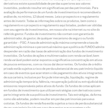
derivativos existe a possibilidade de perdas superiores aos valores
investidos, podendo resultar em significativas perdas patrimoniais. Para
avaliação da performance de um fundo de investimentos é recomendável a
análise de, no mínimo, 12 (doze) meses. Leia o prospecto e o regulamento
antes de investir. Todas as informações sobre os produtos, bem como o
regulamento e o prospecto e regulamento aqui listados, podem ser obtidas
com seu agente de investimentos, em nosso site na internet ou no site do
referido gestor. Fundos de investimento não contam com garantia do
administrador, do gestor, de qualquer mecanismo de seguro ou fundo
garantidor – FGC. A taxa de administração máxima compreende a taxa de
administração mínima e o percentual máximo que a política do FUNDO admite
despender em razão das taxas de administração dos fundos de investimento
investidos. Os fundos de ações e multimercados com renda variável /sem
renda variável podem estar expostos a significativa concentração em ativos
de poucos emissores, com os riscos daí decorrentes. Os fundos de crédito
privado estão sujeitos a risco de perda substancial de seu patrimônio líquido
em caso de eventos que acarretem o não pagamento dos ativos integrantes
de sua carteira, inclusive por força de intervenção, liquidação, regime de
administração temporária, falência, recuperação judicial ou extrajudicial dos
emissores responsáveis pelos ativos do fundo. Os fundos de cotas aplicam
em fundos de investimento que utilizam estratégias com derivativos como
parte integrante de sua política de investimento. Tais estratégias, da forma
como são adotadas, podem resultar em perdas patrimoniais para seus
cotistas. Os fundos de renda fixa estão sujeitos a risco de perda substancial
de seu patrimônio líquido em caso de eventos que acarretem o não