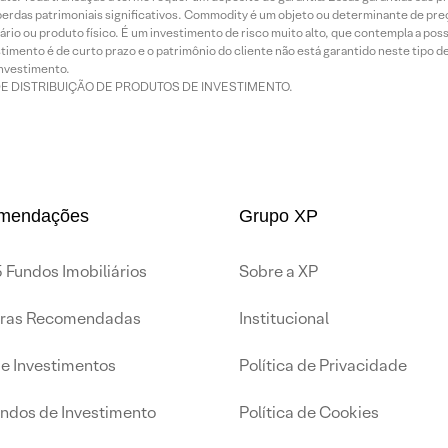
rdas patrimoniais significativos. Commodity é um objeto ou determinante de preç
rio ou produto físico. É um investimento de risco muito alto, que contempla a possi
imento é de curto prazo e o patrimônio do cliente não está garantido neste tipo 
nvestimento.
DE DISTRIBUIÇÃO DE PRODUTOS DE INVESTIMENTO.
mendações
Grupo XP
 Fundos Imobiliários
Sobre a XP
iras Recomendadas
Institucional
de Investimentos
Política de Privacidade
undos de Investimento
Política de Cookies