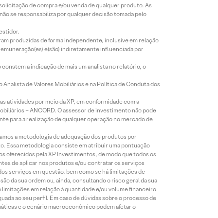
 solicitação de compra e/ou venda de qualquer produto. As
 não se responsabiliza por qualquer decisão tomada pelo
estidor.
foram produzidas de forma independente, inclusive em relação
 remuneração(es) é(são) indiretamente influenciada por
constem a indicação de mais um analista no relatório, o
Analista de Valores Mobiliários e na Política de Conduta dos
s atividades por meio da XP, em conformidade com a
Mobiliários – ANCORD. O assessor de investimento não pode
iente para a realização de qualquer operação no mercado de
lizamos a metodologia de adequação dos produtos por
to. Essa metodologia consiste em atribuir uma pontuação
tos oferecidos pela XP Investimentos, de modo que todos os
ntes de aplicar nos produtos e/ou contratar os serviços
 dos serviços em questão, bem como se há limitações de
o da sua ordem ou, ainda, consultando o risco geral da sua
m limitações em relação à quantidade e/ou volume financeiro
equada ao seu perfil. Em caso de dúvidas sobre o processo de
imáticas e o cenário macroeconômico podem afetar o