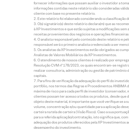
fornecer informações que possam auxiliar o investidor a toma
informações contidas neste relatório são consideradas válida
cliente com base no presente relatório.
Este relatório foi elaborado considerando a classificação d
O(s) signatário(s) deste relatório declara(m) que as reco
à XP Investimentos e que estão sujeitas a modificações sem 
receitas provenientes dos negócios e operações financeiras 
O analista responsável pelo conteúdo deste relatório e pe
responsável será o primeiro analista credenciado a ser menci
Os analistas da XP Investimentos estão obrigados ao cumpr
Analistas de Valores Mobiliários da XP Investimentos.
O atendimento de nossos clientes é realizado por empreg
Resolução CVM nº 178/2023, os quais encontram-se registrad
realizar consultoria, administração ou gestão de patrimônio 
capitais.
Para fins de verificação da adequação do perfil do invest
portfólio, nos termos das Regras e Procedimentos ANBIMA de
máxima de risco para cada perfil de investidor (conservado
clientes possam ter acesso a todos os produtos, desde que de
objeto deste material, é importante que você verifique se a
volume, concentração e/ou quantidade para a aplicação dese
carteira na tela de carteira (Visão Risco). Caso a sua pontu
para a referida aplicação/contratação, isto significa que, co
adequação dos produtos oferecidos pela XP Investimentos ao
desempenho do investimento.