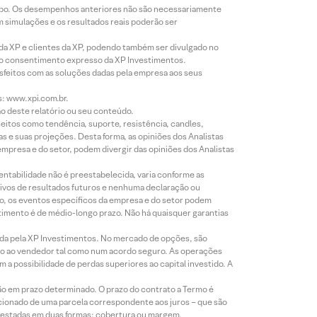
empo. Os desempenhos anteriores não são necessariamente
m simulações e os resultados reais poderão ser
 da XP e clientes da XP, podendo também ser divulgado no
évio consentimento expresso da XP Investimentos.
isfeitos com as soluções dadas pela empresa aos seus
s: www.xpi.com.br.
ão deste relatório ou seu conteúdo.
eitos como tendência, suporte, resistência, candles,
s e suas projeções. Desta forma, as opiniões dos Analistas
presa e do setor, podem divergir das opiniões dos Analistas
entabilidade não é preestabelecida, varia conforme as
ivos de resultados futuros e nenhuma declaração ou
co, os eventos específicos da empresa e do setor podem
timento é de médio-longo prazo. Não há quaisquer garantias
icada pela XP Investimentos. No mercado de opções, são
mio ao vendedor tal como num acordo seguro. As operações
a possibilidade de perdas superiores ao capital investido. A
ão em prazo determinado. O prazo do contrato a Termo é
icionado de uma parcela correspondente aos juros – que são
prestadas em duas formas: cobertura ou margem.