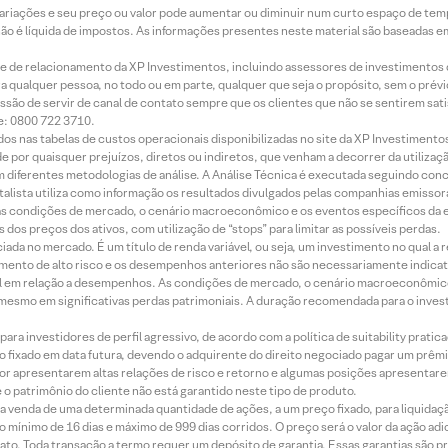
 variações e seu preço ou valor pode aumentar ou diminuir num curto espaço de t
 não é líquida de impostos. As informações presentes neste material são baseadas e
rede de relacionamento da XP Investimentos, incluindo assessores de investimentos
ara qualquer pessoa, no todo ou em parte, qualquer que seja o propósito, sem o pr
ssão de servir de canal de contato sempre que os clientes que não se sentirem sat
e: 0800 722 3710.
dos nas tabelas de custos operacionais disponibilizadas no site da XP Investimento
 por quaisquer prejuízos, diretos ou indiretos, que venham a decorrer da utilizaç
 diferentes metodologias de análise. A Análise Técnica é executada seguindo conc
alista utiliza como informação os resultados divulgados pelas companhias emissora
 condições de mercado, o cenário macroeconômico e os eventos específicos da em
dos preços dos ativos, com utilização de “stops” para limitar as possíveis perdas.
ada no mercado. É um título de renda variável, ou seja, um investimento no qual a r
mento de alto risco e os desempenhos anteriores não são necessariamente indicat
terial em relação a desempenhos. As condições de mercado, o cenário macroeconômi
mesmo em significativas perdas patrimoniais. A duração recomendada para o inves
ra investidores de perfil agressivo, de acordo com a política de suitability prat
 fixado em data futura, devendo o adquirente do direito negociado pagar um prê
or apresentarem altas relações de risco e retorno e algumas posições apresentarem 
o patrimônio do cliente não está garantido neste tipo de produto.
 venda de uma determinada quantidade de ações, a um preço fixado, para liquidaç
 mínimo de 16 dias e máximo de 999 dias corridos. O preço será o valor da ação ad
ato. Toda transação a termo requer um depósito de garantia. Essas garantias são 