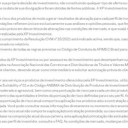
r sua própria decisão de investimento, não constituindo qualquer tipo de oferta ou
s na data de sua divulgação e foram obtidas de fontes públicas. A XP Investimentos
e risco dos produtos de modo a gerar resultados de alocação para cada perfil de inv
mendações refletem única e exclusivamente suas análises e opiniões pessoais, que 
aviso prévio em decorrência de alterações nas condições de mercado, e que sua(s)
realizadas pela XP Investimentos.
lo cumprimento da Resolução CVM nº 20/2021 está indicado acima, sendo que, caso 
onado no relatório.
imento de todas as regras previstas no Código de Conduta da APIMEC Brasil para o 
ados da XP Investimentos ou por assessores de investimento que desempenham sua
os na Associação Nacional das Corretoras e Distribuidoras de Títulos e Valores 
de clientes, devendo atuar como intermediário e solicitar autorização prévia do cl
idor aos serviços e produtos de investimento oferecidos pela XP Investimentos, uti
 Suitability nº 01 e do Código ANBIMA de Distribuição de Produtos de Investimen
r, moderado e agressivo), bem como uma pontuação de risco para cada um dos produ
ntro das quantidades e limites da pontuação de risco definidas para o seu perfil. A
 sua pontuação de risco atual comporta a aplicação nos produtos e/ou a contratação
jada. Você pode consultar essas informações diretamente no momento da transmissã
ação de risco atual não comporte a aplicação/contratação pretendida, ou caso exista
m base na composição atual da sua carteira, esta aplicação/contratação não está ad
 seu perfil de investidor, consulte o FAQ. As condições de mercado, mudanças cl