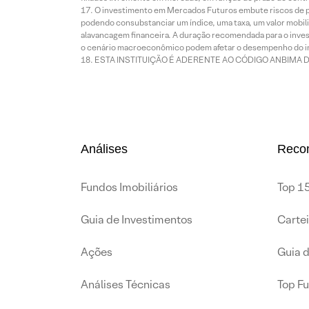
O investimento em Mercados Futuros embute riscos de pe
podendo consubstanciar um índice, uma taxa, um valor mobiliá
alavancagem financeira. A duração recomendada para o invest
o cenário macroeconômico podem afetar o desempenho do i
ESTA INSTITUIÇÃO É ADERENTE AO CÓDIGO ANBIMA 
Análises
Reco
Fundos Imobiliários
Top 15
Guia de Investimentos
Carte
Ações
Guia 
Análises Técnicas
Top F