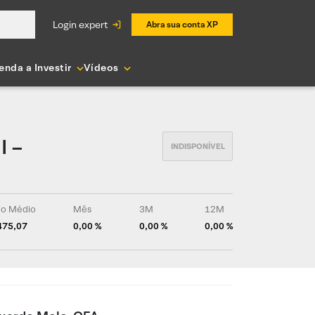
login expert
Abra sua conta XP
enda a Investir
Vídeos
I –
rio Médio
Mês
3M
12M
475,07
0,00 %
0,00 %
0,00 %