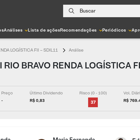
Buscar
os
Análises
Lista de ações
Recomendações
Periódicos
Apr
NDA LOGÍSTICA FII – SDIL11
Análise
DI RIO BRAVO RENDA LOGÍSTICA FI
Preço
Último Dividendo
Risco (0 - 100)
Vol. Diá
-
R$ 0,83
R$ 769.
37
anda
Maria Fernanda