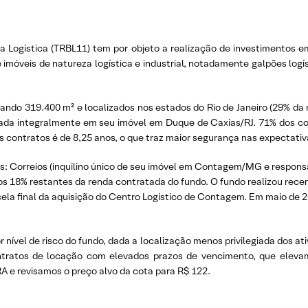
a Logística (TRBL11) tem por objeto a realização de investimentos e
e imóveis de natureza logística e industrial, notadamente galpões log
zando 319.400 m² e localizados nos estados do Rio de Janeiro (29% da 
izada integralmente em seu imóvel em Duque de Caxias/RJ. 71% dos c
 contratos é de 8,25 anos, o que traz maior segurança nas expectativa
os: Correios (inquilino único de seu imóvel em Contagem/MG e responsá
os 18% restantes da renda contratada do fundo. O fundo realizou rec
la final da aquisição do Centro Logístico de Contagem. Em maio de 2022,
nível de risco do fundo, dada a localização menos privilegiada dos at
tratos de locação com elevados prazos de vencimento, que elevam 
 revisamos o preço alvo da cota para R$ 122.