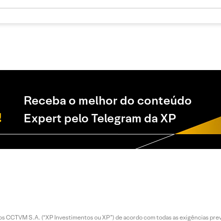
Receba o melhor do conteúdo
Expert pelo Telegram da XP
entos CCTVM S.A. (“XP Investimentos ou XP”) de acordo com todas as exigências p