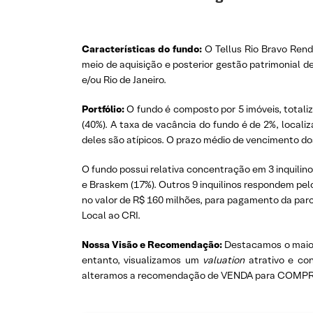
Características do fundo:
O Tellus Rio Bravo Rend
meio de aquisição e posterior gestão patrimonial d
e/ou Rio de Janeiro.
Portfólio:
O fundo é composto por 5 imóveis, totali
(40%). A taxa de vacância do fundo é de 2%, local
deles são atípicos. O prazo médio de vencimento dos
O fundo possui relativa concentração em 3 inquilin
e Braskem (17%). Outros 9 inquilinos respondem pel
no valor de R$ 160 milhões, para pagamento da parce
Local ao CRI.
Nossa Visão e Recomendação:
Destacamos o maior 
entanto, visualizamos um
valuation
atrativo e con
alteramos a recomendação de VENDA para COMPRA e