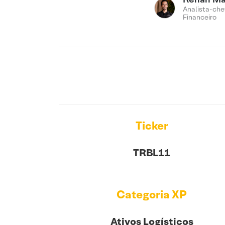
Analista-che
Financeiro
Ticker
TRBL11
Categoria XP
Ativos Logísticos