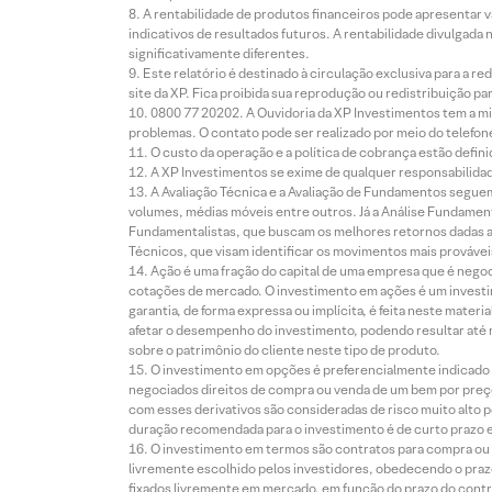
A rentabilidade de produtos financeiros pode apresentar
indicativos de resultados futuros. A rentabilidade divulgada
significativamente diferentes.
Este relatório é destinado à circulação exclusiva para a 
site da XP. Fica proibida sua reprodução ou redistribuição p
0800 77 20202. A Ouvidoria da XP Investimentos tem a mi
problemas. O contato pode ser realizado por meio do telefon
O custo da operação e a política de cobrança estão defini
A XP Investimentos se exime de qualquer responsabilidade
A Avaliação Técnica e a Avaliação de Fundamentos seguem
volumes, médias móveis entre outros. Já a Análise Fundament
Fundamentalistas, que buscam os melhores retornos dadas as
Técnicos, que visam identificar os movimentos mais prováveis 
Ação é uma fração do capital de uma empresa que é negoci
cotações de mercado. O investimento em ações é um investi
garantia, de forma expressa ou implícita, é feita neste ma
afetar o desempenho do investimento, podendo resultar até 
sobre o patrimônio do cliente neste tipo de produto.
O investimento em opções é preferencialmente indicado pa
negociados direitos de compra ou venda de um bem por preço
com esses derivativos são consideradas de risco muito alto p
duração recomendada para o investimento é de curto prazo e 
O investimento em termos são contratos para compra ou a
livremente escolhido pelos investidores, obedecendo o prazo
fixados livremente em mercado, em função do prazo do contr