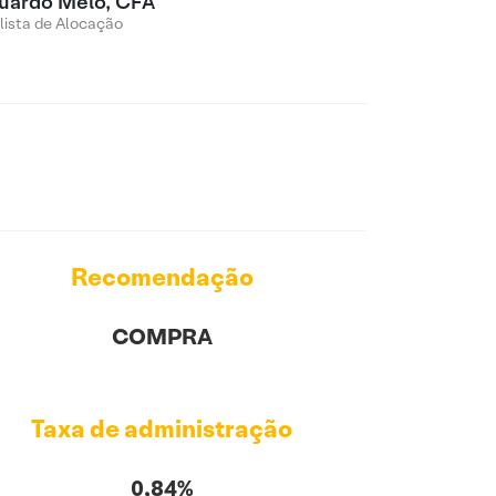
uardo Melo, CFA
lista de Alocação
Recomendação
COMPRA
Taxa de administração
0,84%