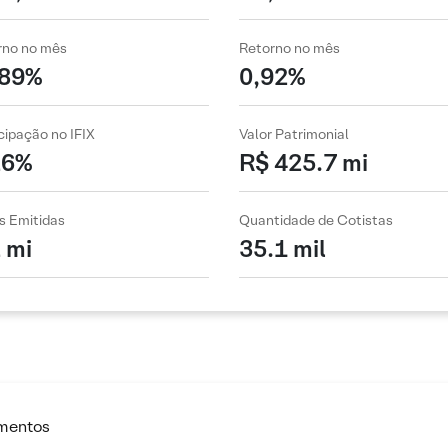
rno no mês
Retorno no mês
,89%
0,92%
cipação no IFIX
Valor Patrimonial
26%
R$ 425.7 mi
s Emitidas
Quantidade de Cotistas
 mi
35.1 mil
imentos