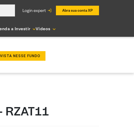
login expert
Abra sua conta XP
enda a Investir
Vídeos
NVISTA NESSE FUNDO
- RZAT11