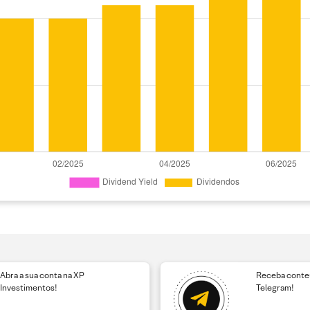
Abra a sua conta na XP
Receba conteú
Investimentos!
Telegram!