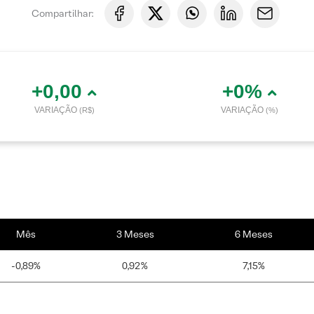
Compartilhar:
+0,00
+0%
VARIAÇÃO
VARIAÇÃO
(R$)
(%)
Mês
3 Meses
6 Meses
-0,89%
0,92%
7,15%