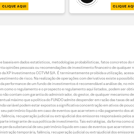
CLIQUE AQUI
CLIQUE AQ
 baseia em dados estatísticos, metodologias probabilísticas, fatos concretos do 
piniões pessoais ou recomendações de investimento financeiro de qualquer natu
da XP Investimentos CCTVM S/A. É terminantemente proibida a utilização, acesso
stimento de risco. Na realização de operações com derivativos existe a possibili
ão da performance de um fundo de investimentos é recomendável a análise de, no mí
bem como o regulamento e o prospecto e regulamento aqui listados, podem ser obt
nto não contam com garantia do administrador, do gestor, de qualquer mecanismo de
ntual máximo que a política do FUNDO admite despender em razão das taxas de ad
nda variável podem estar expostos a significativa concentração em ativos de pouc
de seu patrimônio líquido em caso de eventos que acarretem o não pagamento dos ativ
 falência, recuperação judicial ou extrajudicial dos emissores responsáveis pelos 
arte integrante de sua política de investimento. Tais estratégias, da forma como 
o de perda substancial de seu patrimônio líquido em caso de eventos que acarretem 
inistração temporária, falência, recuperação judicial ou extrajudicial dos emissor