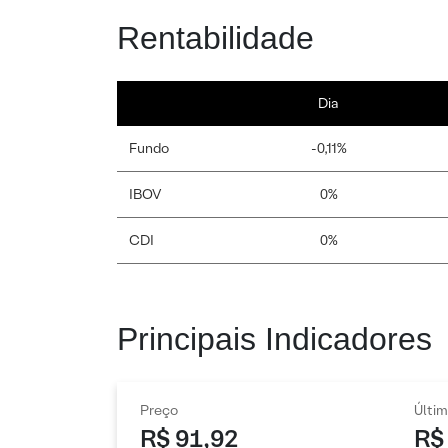
Rentabilidade
Dia
Fundo
-0,11%
IBOV
0%
CDI
0%
Principais Indicadores
Preço
Últim
R$ 91,92
R$