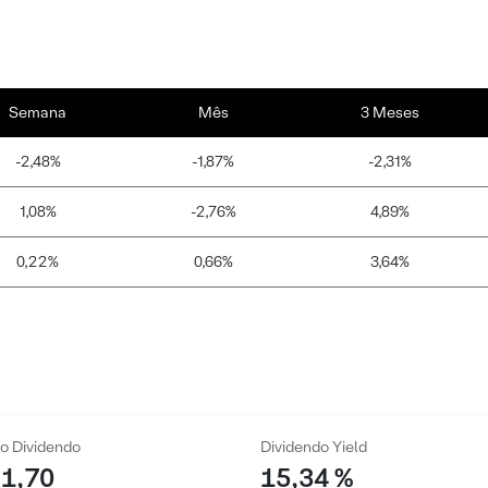
Semana
Mês
3 Meses
-2,48%
-1,87%
-2,31%
1,08%
-2,76%
4,89%
0,22%
0,66%
3,64%
o Dividendo
Dividendo Yield
 1,70
15,34 %