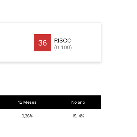
RISCO
36
(0-100)
12 Meses
No ano
9,36%
15,14%