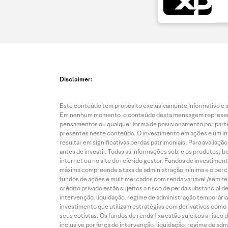
Disclaimer:
Este conteúdo tem propósito exclusivamente informativo e se
Em nenhum momento, o conteúdo desta mensagem representa o
pensamentos ou qualquer forma de posicionamento por parte 
presentes neste conteúdo. O investimento em ações é um inve
resultar em significativas perdas patrimoniais. Para avaliaç
antes de investir. Todas as informações sobre os produtos, 
internet ou no site do referido gestor. Fundos de investime
máxima compreende a taxa de administração mínima e o perce
fundos de ações e multimercados com renda variável /sem re
crédito privado estão sujeitos a risco de perda substancial 
intervenção, liquidação, regime de administração temporária,
investimento que utilizam estratégias com derivativos como p
seus cotistas. Os fundos de renda fixa estão sujeitos a risc
inclusive por força de intervenção, liquidação, regime de adm