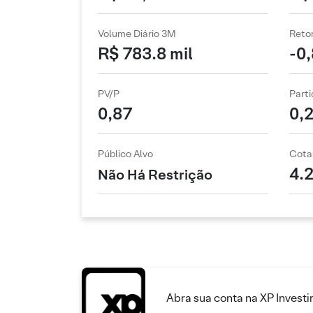
Volume Diário 3M
Reto
R$ 783.8 mil
-0
PV/P
Parti
0,87
0,
Público Alvo
Cota
4.2
Não Há Restrição
Abra sua conta na XP Invest