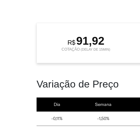
91,92
R$
COTAÇÃO
(DELAY DE 15MIN)
Variação de Preço
Dia
Semana
-0,11%
-1,50%