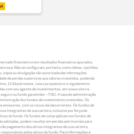
UI
mercado financeiro e em resultados financeiros apurados.
reza. Não se configuram, portanto, como ideias, opiniões,
, cópia ou divulgação não autorizada das informações
dade de perdas superiores aos valores investidos, podendo
nimo, 12 (doze) meses. Leia o prospecto e o regulamento
idas com seu agente de investimentos, em nosso site na
 seguro ou fundo garantidor – FGC. A taxa de administração
ministração dos fundos de investimento investidos. Os
os emissores, com os riscos daí decorrentes. Os fundos de
os integrantes de sua carteira, inclusive por força de
ativos do fundo. Os fundos de cotas aplicam em fundos de
são adotadas, podem resultar em perdas patrimoniais para
o não pagamento dos ativos integrantes de sua carteira,
es responsáveis pelos ativos do fundo. Para informações e