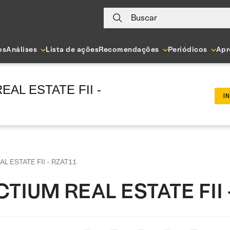
Buscar
os
Análises
Lista de ações
Recomendações
Periódicos
Apr
EAL ESTATE FII -
I
L ESTATE FII - RZAT11
CTIUM REAL ESTATE FII 