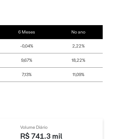
6 Meses
No ano
-0,04%
2,22%
9,67%
18,22%
7,13%
11,09%
Volume Diário
R$ 741.3 mil