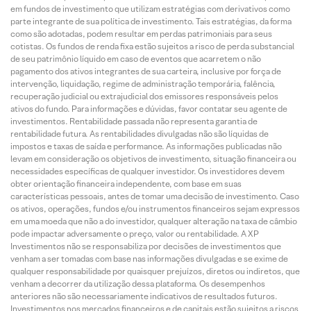
em fundos de investimento que utilizam estratégias com derivativos como
parte integrante de sua política de investimento. Tais estratégias, da forma
como são adotadas, podem resultar em perdas patrimoniais para seus
cotistas. Os fundos de renda fixa estão sujeitos a risco de perda substancial
de seu patrimônio líquido em caso de eventos que acarretem o não
pagamento dos ativos integrantes de sua carteira, inclusive por força de
intervenção, liquidação, regime de administração temporária, falência,
recuperação judicial ou extrajudicial dos emissores responsáveis pelos
ativos do fundo. Para informações e dúvidas, favor contatar seu agente de
investimentos. Rentabilidade passada não representa garantia de
rentabilidade futura. As rentabilidades divulgadas não são líquidas de
impostos e taxas de saída e performance. As informações publicadas não
levam em consideração os objetivos de investimento, situação financeira ou
necessidades específicas de qualquer investidor. Os investidores devem
obter orientação financeira independente, com base em suas
características pessoais, antes de tomar uma decisão de investimento. Caso
os ativos, operações, fundos e/ou instrumentos financeiros sejam expressos
em uma moeda que não a do investidor, qualquer alteração na taxa de câmbio
pode impactar adversamente o preço, valor ou rentabilidade. A XP
Investimentos não se responsabiliza por decisões de investimentos que
venham a ser tomadas com base nas informações divulgadas e se exime de
qualquer responsabilidade por quaisquer prejuízos, diretos ou indiretos, que
venham a decorrer da utilização dessa plataforma. Os desempenhos
anteriores não são necessariamente indicativos de resultados futuros.
Investimentos nos mercados financeiros e de capitais estão sujeitos a riscos