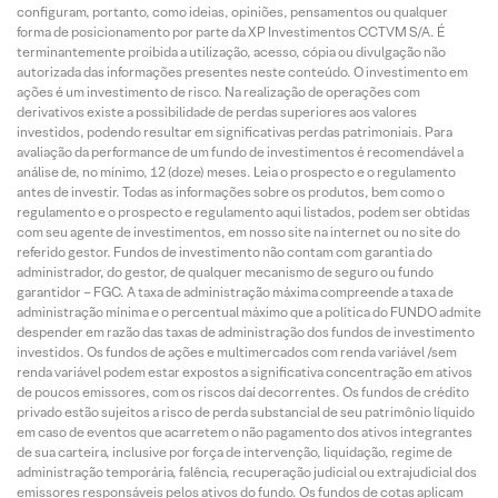
configuram, portanto, como ideias, opiniões, pensamentos ou qualquer
forma de posicionamento por parte da XP Investimentos CCTVM S/A. É
terminantemente proibida a utilização, acesso, cópia ou divulgação não
autorizada das informações presentes neste conteúdo. O investimento em
ações é um investimento de risco. Na realização de operações com
derivativos existe a possibilidade de perdas superiores aos valores
investidos, podendo resultar em significativas perdas patrimoniais. Para
avaliação da performance de um fundo de investimentos é recomendável a
análise de, no mínimo, 12 (doze) meses. Leia o prospecto e o regulamento
antes de investir. Todas as informações sobre os produtos, bem como o
regulamento e o prospecto e regulamento aqui listados, podem ser obtidas
com seu agente de investimentos, em nosso site na internet ou no site do
referido gestor. Fundos de investimento não contam com garantia do
administrador, do gestor, de qualquer mecanismo de seguro ou fundo
garantidor – FGC. A taxa de administração máxima compreende a taxa de
administração mínima e o percentual máximo que a política do FUNDO admite
despender em razão das taxas de administração dos fundos de investimento
investidos. Os fundos de ações e multimercados com renda variável /sem
renda variável podem estar expostos a significativa concentração em ativos
de poucos emissores, com os riscos daí decorrentes. Os fundos de crédito
privado estão sujeitos a risco de perda substancial de seu patrimônio líquido
em caso de eventos que acarretem o não pagamento dos ativos integrantes
de sua carteira, inclusive por força de intervenção, liquidação, regime de
administração temporária, falência, recuperação judicial ou extrajudicial dos
emissores responsáveis pelos ativos do fundo. Os fundos de cotas aplicam