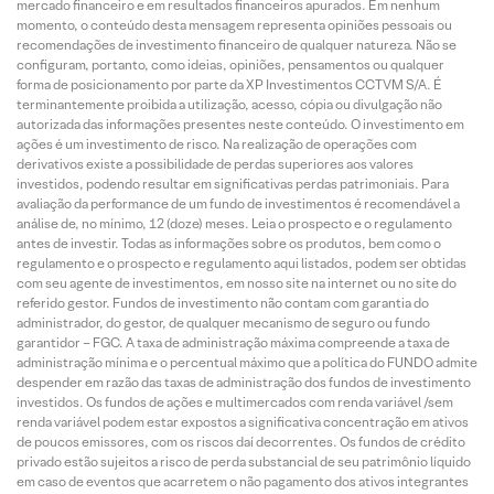
mercado financeiro e em resultados financeiros apurados. Em nenhum
momento, o conteúdo desta mensagem representa opiniões pessoais ou
recomendações de investimento financeiro de qualquer natureza. Não se
configuram, portanto, como ideias, opiniões, pensamentos ou qualquer
forma de posicionamento por parte da XP Investimentos CCTVM S/A. É
terminantemente proibida a utilização, acesso, cópia ou divulgação não
autorizada das informações presentes neste conteúdo. O investimento em
ações é um investimento de risco. Na realização de operações com
derivativos existe a possibilidade de perdas superiores aos valores
investidos, podendo resultar em significativas perdas patrimoniais. Para
avaliação da performance de um fundo de investimentos é recomendável a
análise de, no mínimo, 12 (doze) meses. Leia o prospecto e o regulamento
antes de investir. Todas as informações sobre os produtos, bem como o
regulamento e o prospecto e regulamento aqui listados, podem ser obtidas
com seu agente de investimentos, em nosso site na internet ou no site do
referido gestor. Fundos de investimento não contam com garantia do
administrador, do gestor, de qualquer mecanismo de seguro ou fundo
garantidor – FGC. A taxa de administração máxima compreende a taxa de
administração mínima e o percentual máximo que a política do FUNDO admite
despender em razão das taxas de administração dos fundos de investimento
investidos. Os fundos de ações e multimercados com renda variável /sem
renda variável podem estar expostos a significativa concentração em ativos
de poucos emissores, com os riscos daí decorrentes. Os fundos de crédito
privado estão sujeitos a risco de perda substancial de seu patrimônio líquido
em caso de eventos que acarretem o não pagamento dos ativos integrantes