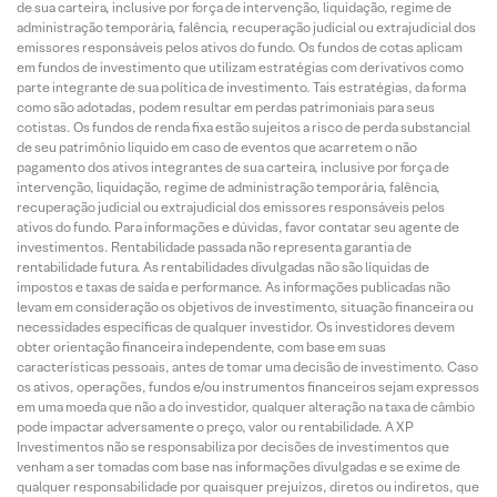
de sua carteira, inclusive por força de intervenção, liquidação, regime de
administração temporária, falência, recuperação judicial ou extrajudicial dos
emissores responsáveis pelos ativos do fundo. Os fundos de cotas aplicam
em fundos de investimento que utilizam estratégias com derivativos como
parte integrante de sua política de investimento. Tais estratégias, da forma
como são adotadas, podem resultar em perdas patrimoniais para seus
cotistas. Os fundos de renda fixa estão sujeitos a risco de perda substancial
de seu patrimônio líquido em caso de eventos que acarretem o não
pagamento dos ativos integrantes de sua carteira, inclusive por força de
intervenção, liquidação, regime de administração temporária, falência,
recuperação judicial ou extrajudicial dos emissores responsáveis pelos
ativos do fundo. Para informações e dúvidas, favor contatar seu agente de
investimentos. Rentabilidade passada não representa garantia de
rentabilidade futura. As rentabilidades divulgadas não são líquidas de
impostos e taxas de saída e performance. As informações publicadas não
levam em consideração os objetivos de investimento, situação financeira ou
necessidades específicas de qualquer investidor. Os investidores devem
obter orientação financeira independente, com base em suas
características pessoais, antes de tomar uma decisão de investimento. Caso
os ativos, operações, fundos e/ou instrumentos financeiros sejam expressos
em uma moeda que não a do investidor, qualquer alteração na taxa de câmbio
pode impactar adversamente o preço, valor ou rentabilidade. A XP
Investimentos não se responsabiliza por decisões de investimentos que
venham a ser tomadas com base nas informações divulgadas e se exime de
qualquer responsabilidade por quaisquer prejuízos, diretos ou indiretos, que