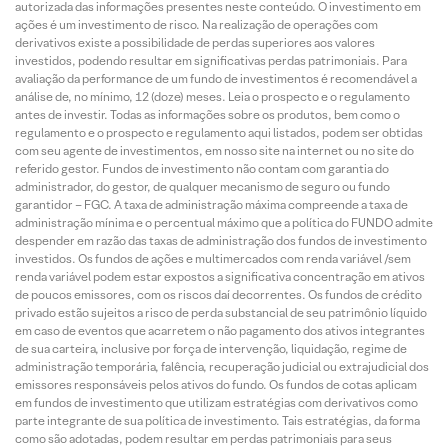
autorizada das informações presentes neste conteúdo. O investimento em
ações é um investimento de risco. Na realização de operações com
derivativos existe a possibilidade de perdas superiores aos valores
investidos, podendo resultar em significativas perdas patrimoniais. Para
avaliação da performance de um fundo de investimentos é recomendável a
análise de, no mínimo, 12 (doze) meses. Leia o prospecto e o regulamento
antes de investir. Todas as informações sobre os produtos, bem como o
regulamento e o prospecto e regulamento aqui listados, podem ser obtidas
com seu agente de investimentos, em nosso site na internet ou no site do
referido gestor. Fundos de investimento não contam com garantia do
administrador, do gestor, de qualquer mecanismo de seguro ou fundo
garantidor – FGC. A taxa de administração máxima compreende a taxa de
administração mínima e o percentual máximo que a política do FUNDO admite
despender em razão das taxas de administração dos fundos de investimento
investidos. Os fundos de ações e multimercados com renda variável /sem
renda variável podem estar expostos a significativa concentração em ativos
de poucos emissores, com os riscos daí decorrentes. Os fundos de crédito
privado estão sujeitos a risco de perda substancial de seu patrimônio líquido
em caso de eventos que acarretem o não pagamento dos ativos integrantes
de sua carteira, inclusive por força de intervenção, liquidação, regime de
administração temporária, falência, recuperação judicial ou extrajudicial dos
emissores responsáveis pelos ativos do fundo. Os fundos de cotas aplicam
em fundos de investimento que utilizam estratégias com derivativos como
parte integrante de sua política de investimento. Tais estratégias, da forma
como são adotadas, podem resultar em perdas patrimoniais para seus