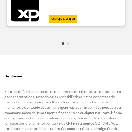
CLIQUE AQUI
Disclaimer:
Este conteúdo tem propósito exclusivamente informativo e se baseia em
dados estatísticos, metodologias probabilísticas, fatos concretos do
mercado financeiro e em resultados financeiros apurados. Em nenhum
momento, o conteúdo desta mensagem representa opiniões pessoais ou
recomendações de investimento financeiro de qualquer natureza. Não se
configuram, portanto, como ideias, opiniões, pensamentos ou qualquer
forma de posicionamento por parte da XP Investimentos CCTVM S/A. É
terminantemente proibida a utilização, acesso, cópia ou divulgação não