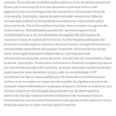
cotistas. Os fundos de renda fixa estão sujeitos a risco de perda substancial
de seu patrimônio líquido em caso de eventos que acarretem o não
pagamento dos ativos integrantes de sua carteira, inclusive por força de
intervenção, liquidação, regime de administração temporária, falência,
recuperação judicial ou extrajudicial dos emissores responsáveis pelos
ativos do fundo. Para informações e dúvidas, favor contatar seu agente de
investimentos. Rentabilidade passada não representa garantia de
rentabilidade futura. As rentabilidades divulgadas não são líquidas de
impostos e taxas de saída e performance. As informações publicadas não
levam em consideração os objetivos de investimento, situação financeira ou
necessidades específicas de qualquer investidor. Os investidores devem
obter orientação financeira independente, com base em suas
características pessoais, antes de tomar uma decisão de investimento. Caso
os ativos, operações, fundos e/ou instrumentos financeiros sejam expressos
em uma moeda que não a do investidor, qualquer alteração na taxa de câmbio
pode impactar adversamente o preço, valor ou rentabilidade. A XP
Investimentos não se responsabiliza por decisões de investimentos que
venham a ser tomadas com base nas informações divulgadas e se exime de
qualquer responsabilidade por quaisquer prejuízos, diretos ou indiretos, que
venham a decorrer da utilização dessa plataforma. Os desempenhos
anteriores não são necessariamente indicativos de resultados futuros.
Investimentos nos mercados financeiros e de capitais estão sujeitos a riscos
de perda superior ao valor total do capital investido.