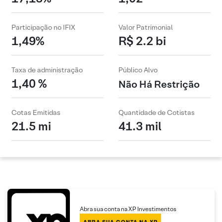
Participação no IFIX
Valor Patrimonial
1,49%
R$ 2.2 bi
Taxa de administração
Público Alvo
1,40 %
Não Há Restrição
Cotas Emitidas
Quantidade de Cotistas
21.5 mi
41.3 mil
Abra sua conta na XP Investimentos