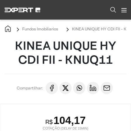
Fundos Imobiliarios
KINEA UNIQUE HY CDI FII - K
KINEA UNIQUE HY
CDI FII - KNUQ11
Compartilhar:
104,17
R$
COTAÇÃO
(DELAY DE 15MIN)