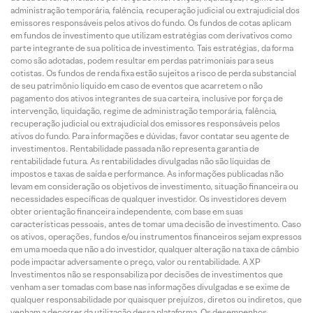
administração temporária, falência, recuperação judicial ou extrajudicial dos
emissores responsáveis pelos ativos do fundo. Os fundos de cotas aplicam
em fundos de investimento que utilizam estratégias com derivativos como
parte integrante de sua política de investimento. Tais estratégias, da forma
como são adotadas, podem resultar em perdas patrimoniais para seus
cotistas. Os fundos de renda fixa estão sujeitos a risco de perda substancial
de seu patrimônio líquido em caso de eventos que acarretem o não
pagamento dos ativos integrantes de sua carteira, inclusive por força de
intervenção, liquidação, regime de administração temporária, falência,
recuperação judicial ou extrajudicial dos emissores responsáveis pelos
ativos do fundo. Para informações e dúvidas, favor contatar seu agente de
investimentos. Rentabilidade passada não representa garantia de
rentabilidade futura. As rentabilidades divulgadas não são líquidas de
impostos e taxas de saída e performance. As informações publicadas não
levam em consideração os objetivos de investimento, situação financeira ou
necessidades específicas de qualquer investidor. Os investidores devem
obter orientação financeira independente, com base em suas
características pessoais, antes de tomar uma decisão de investimento. Caso
os ativos, operações, fundos e/ou instrumentos financeiros sejam expressos
em uma moeda que não a do investidor, qualquer alteração na taxa de câmbio
pode impactar adversamente o preço, valor ou rentabilidade. A XP
Investimentos não se responsabiliza por decisões de investimentos que
venham a ser tomadas com base nas informações divulgadas e se exime de
qualquer responsabilidade por quaisquer prejuízos, diretos ou indiretos, que
venham a decorrer da utilização dessa plataforma. Os desempenhos