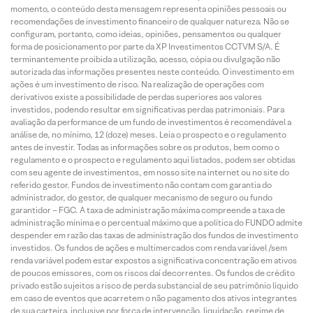
momento, o conteúdo desta mensagem representa opiniões pessoais ou
recomendações de investimento financeiro de qualquer natureza. Não se
configuram, portanto, como ideias, opiniões, pensamentos ou qualquer
forma de posicionamento por parte da XP Investimentos CCTVM S/A. É
terminantemente proibida a utilização, acesso, cópia ou divulgação não
autorizada das informações presentes neste conteúdo. O investimento em
ações é um investimento de risco. Na realização de operações com
derivativos existe a possibilidade de perdas superiores aos valores
investidos, podendo resultar em significativas perdas patrimoniais. Para
avaliação da performance de um fundo de investimentos é recomendável a
análise de, no mínimo, 12 (doze) meses. Leia o prospecto e o regulamento
antes de investir. Todas as informações sobre os produtos, bem como o
regulamento e o prospecto e regulamento aqui listados, podem ser obtidas
com seu agente de investimentos, em nosso site na internet ou no site do
referido gestor. Fundos de investimento não contam com garantia do
administrador, do gestor, de qualquer mecanismo de seguro ou fundo
garantidor – FGC. A taxa de administração máxima compreende a taxa de
administração mínima e o percentual máximo que a política do FUNDO admite
despender em razão das taxas de administração dos fundos de investimento
investidos. Os fundos de ações e multimercados com renda variável /sem
renda variável podem estar expostos a significativa concentração em ativos
de poucos emissores, com os riscos daí decorrentes. Os fundos de crédito
privado estão sujeitos a risco de perda substancial de seu patrimônio líquido
em caso de eventos que acarretem o não pagamento dos ativos integrantes
de sua carteira, inclusive por força de intervenção, liquidação, regime de