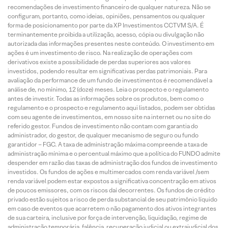
recomendações de investimento financeiro de qualquer natureza. Não se
configuram, portanto, como ideias, opiniões, pensamentos ou qualquer
forma de posicionamento por parte da XP Investimentos CCTVM S/A. É
terminantemente proibida a utilização, acesso, cópia ou divulgação não
autorizada das informações presentes neste conteúdo. O investimento em
ações é um investimento de risco. Na realização de operações com
derivativos existe a possibilidade de perdas superiores aos valores
investidos, podendo resultar em significativas perdas patrimoniais. Para
avaliação da performance de um fundo de investimentos é recomendável a
análise de, no mínimo, 12 (doze) meses. Leia o prospecto e o regulamento
antes de investir. Todas as informações sobre os produtos, bem como o
regulamento e o prospecto e regulamento aqui listados, podem ser obtidas
com seu agente de investimentos, em nosso site na internet ou no site do
referido gestor. Fundos de investimento não contam com garantia do
administrador, do gestor, de qualquer mecanismo de seguro ou fundo
garantidor – FGC. A taxa de administração máxima compreende a taxa de
administração mínima e o percentual máximo que a política do FUNDO admite
despender em razão das taxas de administração dos fundos de investimento
investidos. Os fundos de ações e multimercados com renda variável /sem
renda variável podem estar expostos a significativa concentração em ativos
de poucos emissores, com os riscos daí decorrentes. Os fundos de crédito
privado estão sujeitos a risco de perda substancial de seu patrimônio líquido
em caso de eventos que acarretem o não pagamento dos ativos integrantes
de sua carteira, inclusive por força de intervenção, liquidação, regime de
administração temporária, falência, recuperação judicial ou extrajudicial dos