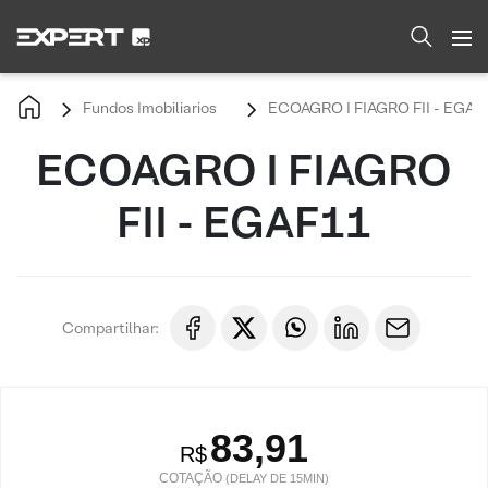
Fundos Imobiliarios
ECOAGRO I FIAGRO FII - EGAF
ECOAGRO I FIAGRO
FII - EGAF11
Compartilhar:
83,91
R$
COTAÇÃO
(DELAY DE 15MIN)