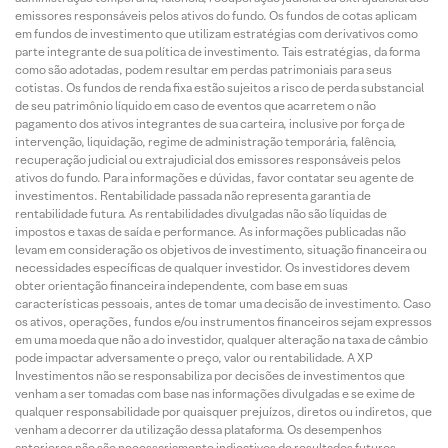
emissores responsáveis pelos ativos do fundo. Os fundos de cotas aplicam
em fundos de investimento que utilizam estratégias com derivativos como
parte integrante de sua política de investimento. Tais estratégias, da forma
como são adotadas, podem resultar em perdas patrimoniais para seus
cotistas. Os fundos de renda fixa estão sujeitos a risco de perda substancial
de seu patrimônio líquido em caso de eventos que acarretem o não
pagamento dos ativos integrantes de sua carteira, inclusive por força de
intervenção, liquidação, regime de administração temporária, falência,
recuperação judicial ou extrajudicial dos emissores responsáveis pelos
ativos do fundo. Para informações e dúvidas, favor contatar seu agente de
investimentos. Rentabilidade passada não representa garantia de
rentabilidade futura. As rentabilidades divulgadas não são líquidas de
impostos e taxas de saída e performance. As informações publicadas não
levam em consideração os objetivos de investimento, situação financeira ou
necessidades específicas de qualquer investidor. Os investidores devem
obter orientação financeira independente, com base em suas
características pessoais, antes de tomar uma decisão de investimento. Caso
os ativos, operações, fundos e/ou instrumentos financeiros sejam expressos
em uma moeda que não a do investidor, qualquer alteração na taxa de câmbio
pode impactar adversamente o preço, valor ou rentabilidade. A XP
Investimentos não se responsabiliza por decisões de investimentos que
venham a ser tomadas com base nas informações divulgadas e se exime de
qualquer responsabilidade por quaisquer prejuízos, diretos ou indiretos, que
venham a decorrer da utilização dessa plataforma. Os desempenhos
anteriores não são necessariamente indicativos de resultados futuros.