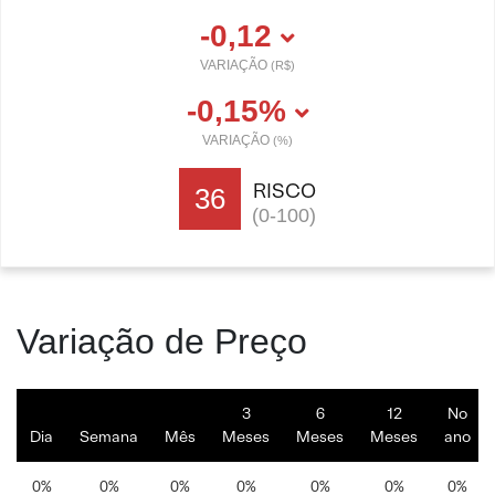
-0,12
VARIAÇÃO
(R$)
-0,15%
VARIAÇÃO
(%)
RISCO
36
(0-100)
Variação de Preço
3
6
12
No
Dia
Semana
Mês
Meses
Meses
Meses
ano
0%
0%
0%
0%
0%
0%
0%