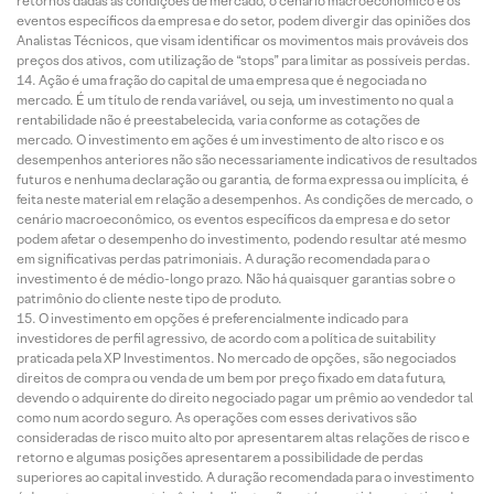
retornos dadas as condições de mercado, o cenário macroeconômico e os
eventos específicos da empresa e do setor, podem divergir das opiniões dos
Analistas Técnicos, que visam identificar os movimentos mais prováveis dos
preços dos ativos, com utilização de “stops” para limitar as possíveis perdas.
Ação é uma fração do capital de uma empresa que é negociada no
mercado. É um título de renda variável, ou seja, um investimento no qual a
rentabilidade não é preestabelecida, varia conforme as cotações de
mercado. O investimento em ações é um investimento de alto risco e os
desempenhos anteriores não são necessariamente indicativos de resultados
futuros e nenhuma declaração ou garantia, de forma expressa ou implícita, é
feita neste material em relação a desempenhos. As condições de mercado, o
cenário macroeconômico, os eventos específicos da empresa e do setor
podem afetar o desempenho do investimento, podendo resultar até mesmo
em significativas perdas patrimoniais. A duração recomendada para o
investimento é de médio-longo prazo. Não há quaisquer garantias sobre o
patrimônio do cliente neste tipo de produto.
O investimento em opções é preferencialmente indicado para
investidores de perfil agressivo, de acordo com a política de suitability
praticada pela XP Investimentos. No mercado de opções, são negociados
direitos de compra ou venda de um bem por preço fixado em data futura,
devendo o adquirente do direito negociado pagar um prêmio ao vendedor tal
como num acordo seguro. As operações com esses derivativos são
consideradas de risco muito alto por apresentarem altas relações de risco e
retorno e algumas posições apresentarem a possibilidade de perdas
superiores ao capital investido. A duração recomendada para o investimento