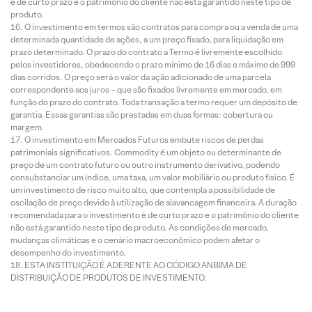
é de curto prazo e o patrimônio do cliente não está garantido neste tipo de
produto.
O investimento em termos são contratos para compra ou a venda de uma
determinada quantidade de ações, a um preço fixado, para liquidação em
prazo determinado. O prazo do contrato a Termo é livremente escolhido
pelos investidores, obedecendo o prazo mínimo de 16 dias e máximo de 999
dias corridos. O preço será o valor da ação adicionado de uma parcela
correspondente aos juros – que são fixados livremente em mercado, em
função do prazo do contrato. Toda transação a termo requer um depósito de
garantia. Essas garantias são prestadas em duas formas: cobertura ou
margem.
O investimento em Mercados Futuros embute riscos de perdas
patrimoniais significativos. Commodity é um objeto ou determinante de
preço de um contrato futuro ou outro instrumento derivativo, podendo
consubstanciar um índice, uma taxa, um valor mobiliário ou produto físico. É
um investimento de risco muito alto, que contempla a possibilidade de
oscilação de preço devido à utilização de alavancagem financeira. A duração
recomendada para o investimento é de curto prazo e o patrimônio do cliente
não está garantido neste tipo de produto. As condições de mercado,
mudanças climáticas e o cenário macroeconômico podem afetar o
desempenho do investimento.
ESTA INSTITUIÇÃO É ADERENTE AO CÓDIGO ANBIMA DE
DISTRIBUIÇÃO DE PRODUTOS DE INVESTIMENTO.