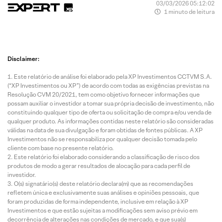
03/03/2026 05:12:02
1 minuto de leitura
Disclaimer:
Este relatório de análise foi elaborado pela XP Investimentos CCTVM S.A.
(“XP Investimentos ou XP”) de acordo com todas as exigências previstas na
Resolução CVM 20/2021, tem como objetivo fornecer informações que
possam auxiliar o investidor a tomar sua própria decisão de investimento, não
constituindo qualquer tipo de oferta ou solicitação de compra e/ou venda de
qualquer produto. As informações contidas neste relatório são consideradas
válidas na data de sua divulgação e foram obtidas de fontes públicas. A XP
Investimentos não se responsabiliza por qualquer decisão tomada pelo
cliente com base no presente relatório.
Este relatório foi elaborado considerando a classificação de risco dos
produtos de modo a gerar resultados de alocação para cada perfil de
investidor.
O(s) signatário(s) deste relatório declara(m) que as recomendações
refletem única e exclusivamente suas análises e opiniões pessoais, que
foram produzidas de forma independente, inclusive em relação à XP
Investimentos e que estão sujeitas a modificações sem aviso prévio em
decorrência de alterações nas condições de mercado, e que sua(s)