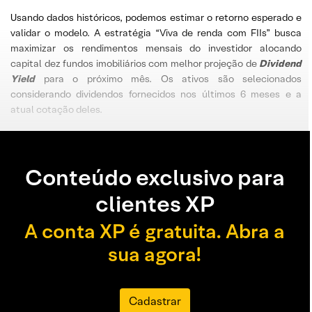
Usando dados históricos, podemos estimar o retorno esperado e
validar o modelo. A estratégia “Viva de renda com FIIs” busca
maximizar os rendimentos mensais do investidor alocando
capital dez fundos imobiliários com melhor projeção de
Dividend
Yield
para o próximo mês. Os ativos são selecionados
considerando dividendos fornecidos nos últimos 6 meses e a
atual cotação deles.
Conteúdo exclusivo para
clientes XP
A conta XP é gratuita. Abra a
sua agora!
Cadastrar