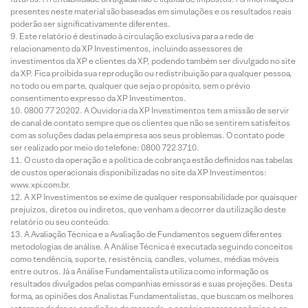
presentes neste material são baseadas em simulações e os resultados reais
poderão ser significativamente diferentes.
Este relatório é destinado à circulação exclusiva para a rede de
relacionamento da XP Investimentos, incluindo assessores de
investimentos da XP e clientes da XP, podendo também ser divulgado no site
da XP. Fica proibida sua reprodução ou redistribuição para qualquer pessoa,
no todo ou em parte, qualquer que seja o propósito, sem o prévio
consentimento expresso da XP Investimentos.
0800 77 20202. A Ouvidoria da XP Investimentos tem a missão de servir
de canal de contato sempre que os clientes que não se sentirem satisfeitos
com as soluções dadas pela empresa aos seus problemas. O contato pode
ser realizado por meio do telefone: 0800 722 3710.
O custo da operação e a política de cobrança estão definidos nas tabelas
de custos operacionais disponibilizadas no site da XP Investimentos:
www.xpi.com.br.
A XP Investimentos se exime de qualquer responsabilidade por quaisquer
prejuízos, diretos ou indiretos, que venham a decorrer da utilização deste
relatório ou seu conteúdo.
A Avaliação Técnica e a Avaliação de Fundamentos seguem diferentes
metodologias de análise. A Análise Técnica é executada seguindo conceitos
como tendência, suporte, resistência, candles, volumes, médias móveis
entre outros. Já a Análise Fundamentalista utiliza como informação os
resultados divulgados pelas companhias emissoras e suas projeções. Desta
forma, as opiniões dos Analistas Fundamentalistas, que buscam os melhores