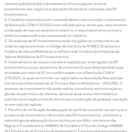
remuneração(es) é(são) indiretamente influenciada por receitas
provenientes dos negócios e operações financeiras realizadas pela XP
Investimentos.
O analista responsável pelo conteúdo deste relatório e pelo cumprimento
da Resolução CVM nº 20/2021 está indicado acima, sendo que, caso constem
a indicação de mais um analista no relatório, o responsável será o primeiro
analista credenciado a ser mencionado no relatório.
Os analistas da XP Investimentos estão obrigados ao cumprimento de
todas as regras previstas no Código de Conduta da APIMEC Brasil para o
Analista de Valores Mobiliários e na Política de Conduta dos Analistas de
Valores Mobiliários da XP Investimentos.
O atendimento de nossos clientes é realizado por empregados da XP
Investimentos ou por assessores de investimento que desempenham suas
atividades por meio da XP, em conformidade com a Resolução CVM nº
178/2023, os quais encontram-se registrados na Associação Nacional das
Corretoras e Distribuidoras de Títulos e Valores Mobiliários – ANCORD. O
assessor de investimento não pode realizar consultoria, administração ou
gestão de patrimônio de clientes, devendo atuar como intermediário e
solicitar autorização prévia do cliente para a realização de qualquer operação
no mercado de capitais.
Para fins de verificação da adequação do perfil do investidor aos serviços e
produtos de investimento oferecidos pela XP Investimentos, utilizamos a
metodologia de adequação dos produtos por portfólio, nos termos das
Regras e Procedimentos ANBIMA de Suitability nº 01 e do Código ANBIMA
de Distribuição de Produtos de Investimento. Essa metodologia consiste em