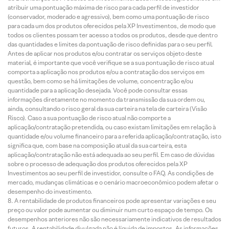
atribuir uma pontuação máxima de risco para cada perfil de investidor
(conservador, moderado e agressivo), bem como uma pontuação de risco
para cada um dos produtos oferecidos pela XP Investimentos, de modo que
todos os clientes possam ter acesso a todos os produtos, desde que dentro
das quantidades e limites da pontuação de risco definidas para o seu perfil.
Antes de aplicar nos produtos e/ou contratar os serviços objeto deste
material, é importante que você verifique se a sua pontuação de risco atual
comporta a aplicação nos produtos e/ou a contratação dos serviços em
questão, bem como se há limitações de volume, concentração e/ou
quantidade para a aplicação desejada. Você pode consultar essas
informações diretamente no momento da transmissão da sua ordem ou,
ainda, consultando o risco geral da sua carteira na tela de carteira (Visão
Risco). Caso a sua pontuação de risco atual não comporte a
aplicação/contratação pretendida, ou caso existam limitações em relação à
quantidade e/ou volume financeiro para a referida aplicação/contratação, isto
significa que, com base na composição atual da sua carteira, esta
aplicação/contratação não está adequada ao seu perfil. Em caso de dúvidas
sobre o processo de adequação dos produtos oferecidos pela XP
Investimentos ao seu perfil de investidor, consulte o FAQ. As condições de
mercado, mudanças climáticas e o cenário macroeconômico podem afetar o
desempenho do investimento.
A rentabilidade de produtos financeiros pode apresentar variações e seu
preço ou valor pode aumentar ou diminuir num curto espaço de tempo. Os
desempenhos anteriores não são necessariamente indicativos de resultados
futuros. A rentabilidade divulgada não é líquida de impostos. As informações