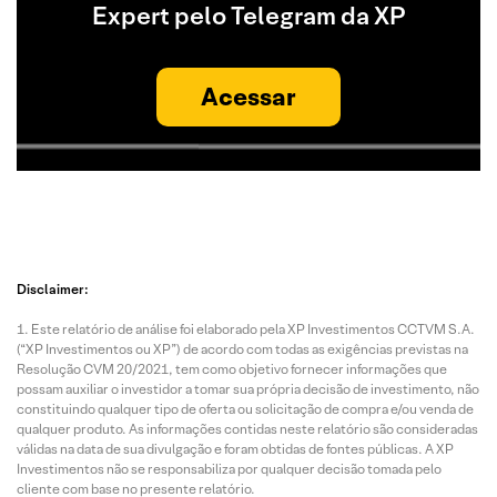
Expert pelo Telegram da XP
Acessar
Disclaimer:
Este relatório de análise foi elaborado pela XP Investimentos CCTVM S.A.
(“XP Investimentos ou XP”) de acordo com todas as exigências previstas na
Resolução CVM 20/2021, tem como objetivo fornecer informações que
possam auxiliar o investidor a tomar sua própria decisão de investimento, não
constituindo qualquer tipo de oferta ou solicitação de compra e/ou venda de
qualquer produto. As informações contidas neste relatório são consideradas
válidas na data de sua divulgação e foram obtidas de fontes públicas. A XP
Investimentos não se responsabiliza por qualquer decisão tomada pelo
cliente com base no presente relatório.