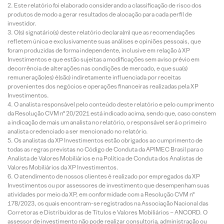
Este relatório foi elaborado considerando a classificação de risco dos
produtos de modo a gerar resultados de alocação para cada perfil de
investidor.
O(s) signatário(s) deste relatório declara(m) que as recomendações
refletem única e exclusivamente suas análises e opiniões pessoais, que
foram produzidas de forma independente, inclusive em relação à XP
Investimentos e que estão sujeitas a modificações sem aviso prévio em
decorrência de alterações nas condições de mercado, e que sua(s)
remuneração(es) é(são) indiretamente influenciada por receitas
provenientes dos negócios e operações financeiras realizadas pela XP
Investimentos.
O analista responsável pelo conteúdo deste relatório e pelo cumprimento
da Resolução CVM nº 20/2021 está indicado acima, sendo que, caso constem
a indicação de mais um analista no relatório, o responsável será o primeiro
analista credenciado a ser mencionado no relatório.
Os analistas da XP Investimentos estão obrigados ao cumprimento de
todas as regras previstas no Código de Conduta da APIMEC Brasil para o
Analista de Valores Mobiliários e na Política de Conduta dos Analistas de
Valores Mobiliários da XP Investimentos.
O atendimento de nossos clientes é realizado por empregados da XP
Investimentos ou por assessores de investimento que desempenham suas
atividades por meio da XP, em conformidade com a Resolução CVM nº
178/2023, os quais encontram-se registrados na Associação Nacional das
Corretoras e Distribuidoras de Títulos e Valores Mobiliários – ANCORD. O
assessor de investimento não pode realizar consultoria, administração ou