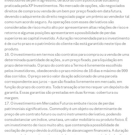
investidores de perfil agressivo, de acordo com a política de suitability
praticada pela XP Investimentos. No mercado de opções, são negociados
direitos de compra ou venda de um bem por preço fixado em data futura,
devendo o adquirente do direito negociado pagar um prêmio ao vendedor tal
como num acordo seguro. As operações com esses derivativos são
consideradas de risco muito alto por apresentarem altas relações de risco e
retorno e algumas posições apresentarem a possibilidade de perdas
superiores ao capital investido. A duração recomendada para o investimento
é de curto prazo e o patrimônio do cliente não está garantido neste tipo de
produto.
O investimento em termos são contratos para compra ou a venda de uma
determinada quantidade de ações, a um preço fixado, para liquidação em
prazo determinado. O prazo do contrato a Termo é livremente escolhido
pelos investidores, obedecendo o prazo mínimo de 16 dias e máximo de 999
dias corridos. O preço será o valor da ação adicionado de uma parcela
correspondente aos juros – que são fixados livremente em mercado, em
função do prazo do contrato. Toda transação a termo requer um depósito de
garantia. Essas garantias são prestadas em duas formas: cobertura ou
margem.
O investimento em Mercados Futuros embute riscos de perdas
patrimoniais significativos. Commodity é um objeto ou determinante de
preço de um contrato futuro ou outro instrumento derivativo, podendo
consubstanciar um índice, uma taxa, um valor mobiliário ou produto físico. É
um investimento de risco muito alto, que contempla a possibilidade de
oscilação de preço devido à utilização de alavancagem financeira. A duração