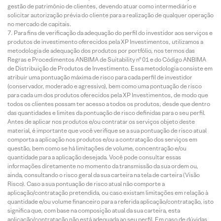
gestão de patrimônio de clientes, devendo atuar como intermediário e
solicitar autorização prévia do cliente para a realização de qualquer operação
no mercado de capitais.
Para fins de verificação da adequação do perfil do investidor aos serviços e
produtos de investimento oferecidos pela XP Investimentos, utilizamos a
metodologia de adequação dos produtos por portfólio, nos termos das
Regras e Procedimentos ANBIMA de Suitability nº 01 e do Código ANBIMA
de Distribuição de Produtos de Investimento. Essa metodologia consiste em
atribuir uma pontuação máxima de risco para cada perfil de investidor
(conservador, moderado e agressivo), bem como uma pontuação de risco
para cada um dos produtos oferecidos pela XP Investimentos, de modo que
todos os clientes possam ter acesso a todos os produtos, desde que dentro
das quantidades e limites da pontuação de risco definidas para o seu perfil.
Antes de aplicar nos produtos e/ou contratar os serviços objeto deste
material, é importante que você verifique se a sua pontuação de risco atual
comporta a aplicação nos produtos e/ou a contratação dos serviços em
questão, bem como se há limitações de volume, concentração e/ou
quantidade para a aplicação desejada. Você pode consultar essas
informações diretamente no momento da transmissão da sua ordem ou,
ainda, consultando o risco geral da sua carteira na tela de carteira (Visão
Risco). Caso a sua pontuação de risco atual não comporte a
aplicação/contratação pretendida, ou caso existam limitações em relação à
quantidade e/ou volume financeiro para a referida aplicação/contratação, isto
significa que, com base na composição atual da sua carteira, esta
aplicação/contratação não está adequada ao seu perfil. Em caso de dúvidas