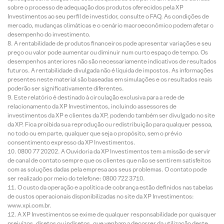
sobre o processo de adequação dos produtos oferecidos pela XP
Investimentos ao seu perfil de investidor, consulte o FAQ. As condições de
mercado, mudanças climáticas e o cenário macroeconômico podem afetar o
desempenho do investimento.
A rentabilidade de produtos financeiros pode apresentar variações e seu
preço ou valor pode aumentar ou diminuir num curto espaço de tempo. Os
desempenhos anteriores não são necessariamente indicativos de resultados
futuros. A rentabilidade divulgada não é líquida de impostos. As informações
presentes neste material são baseadas em simulações e os resultados reais
poderão ser significativamente diferentes.
Este relatório é destinado à circulação exclusiva para a rede de
relacionamento da XP Investimentos, incluindo assessores de
investimentos da XP e clientes da XP, podendo também ser divulgado no site
da XP. Fica proibida sua reprodução ou redistribuição para qualquer pessoa,
no todo ou em parte, qualquer que seja o propósito, sem o prévio
consentimento expresso da XP Investimentos.
0800 77 20202. A Ouvidoria da XP Investimentos tem a missão de servir
de canal de contato sempre que os clientes que não se sentirem satisfeitos
com as soluções dadas pela empresa aos seus problemas. O contato pode
ser realizado por meio do telefone: 0800 722 3710.
O custo da operação e a política de cobrança estão definidos nas tabelas
de custos operacionais disponibilizadas no site da XP Investimentos:
www.xpi.com.br.
A XP Investimentos se exime de qualquer responsabilidade por quaisquer
prejuízos, diretos ou indiretos, que venham a decorrer da utilização deste