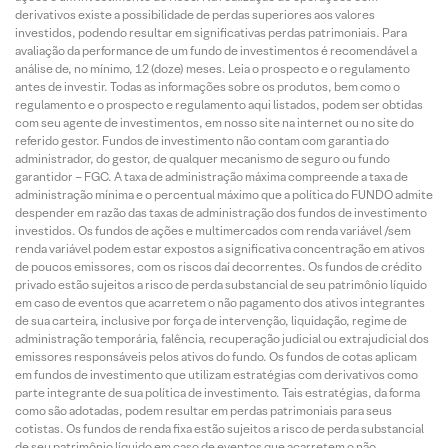
derivativos existe a possibilidade de perdas superiores aos valores
investidos, podendo resultar em significativas perdas patrimoniais. Para
avaliação da performance de um fundo de investimentos é recomendável a
análise de, no mínimo, 12 (doze) meses. Leia o prospecto e o regulamento
antes de investir. Todas as informações sobre os produtos, bem como o
regulamento e o prospecto e regulamento aqui listados, podem ser obtidas
com seu agente de investimentos, em nosso site na internet ou no site do
referido gestor. Fundos de investimento não contam com garantia do
administrador, do gestor, de qualquer mecanismo de seguro ou fundo
garantidor – FGC. A taxa de administração máxima compreende a taxa de
administração mínima e o percentual máximo que a política do FUNDO admite
despender em razão das taxas de administração dos fundos de investimento
investidos. Os fundos de ações e multimercados com renda variável /sem
renda variável podem estar expostos a significativa concentração em ativos
de poucos emissores, com os riscos daí decorrentes. Os fundos de crédito
privado estão sujeitos a risco de perda substancial de seu patrimônio líquido
em caso de eventos que acarretem o não pagamento dos ativos integrantes
de sua carteira, inclusive por força de intervenção, liquidação, regime de
administração temporária, falência, recuperação judicial ou extrajudicial dos
emissores responsáveis pelos ativos do fundo. Os fundos de cotas aplicam
em fundos de investimento que utilizam estratégias com derivativos como
parte integrante de sua política de investimento. Tais estratégias, da forma
como são adotadas, podem resultar em perdas patrimoniais para seus
cotistas. Os fundos de renda fixa estão sujeitos a risco de perda substancial
de seu patrimônio líquido em caso de eventos que acarretem o não