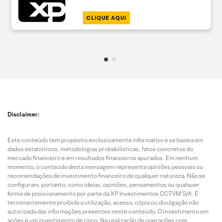
CLIQUE AQUI
Disclaimer:
Este conteúdo tem propósito exclusivamente informativo e se baseia em
dados estatísticos, metodologias probabilísticas, fatos concretos do
mercado financeiro e em resultados financeiros apurados. Em nenhum
momento, o conteúdo desta mensagem representa opiniões pessoais ou
recomendações de investimento financeiro de qualquer natureza. Não se
configuram, portanto, como ideias, opiniões, pensamentos ou qualquer
forma de posicionamento por parte da XP Investimentos CCTVM S/A. É
terminantemente proibida a utilização, acesso, cópia ou divulgação não
autorizada das informações presentes neste conteúdo. O investimento em
ações é um investimento de risco. Na realização de operações com