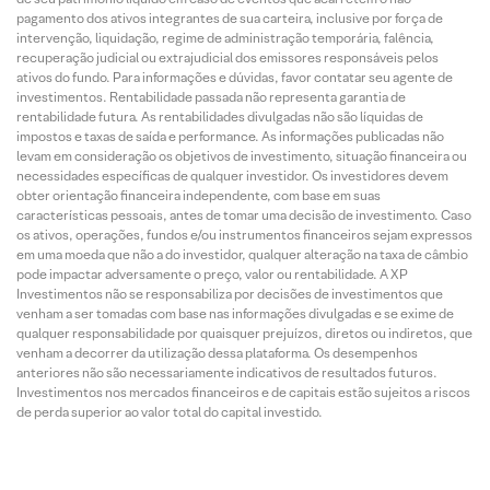
pagamento dos ativos integrantes de sua carteira, inclusive por força de
intervenção, liquidação, regime de administração temporária, falência,
recuperação judicial ou extrajudicial dos emissores responsáveis pelos
ativos do fundo. Para informações e dúvidas, favor contatar seu agente de
investimentos. Rentabilidade passada não representa garantia de
rentabilidade futura. As rentabilidades divulgadas não são líquidas de
impostos e taxas de saída e performance. As informações publicadas não
levam em consideração os objetivos de investimento, situação financeira ou
necessidades específicas de qualquer investidor. Os investidores devem
obter orientação financeira independente, com base em suas
características pessoais, antes de tomar uma decisão de investimento. Caso
os ativos, operações, fundos e/ou instrumentos financeiros sejam expressos
em uma moeda que não a do investidor, qualquer alteração na taxa de câmbio
pode impactar adversamente o preço, valor ou rentabilidade. A XP
Investimentos não se responsabiliza por decisões de investimentos que
venham a ser tomadas com base nas informações divulgadas e se exime de
qualquer responsabilidade por quaisquer prejuízos, diretos ou indiretos, que
venham a decorrer da utilização dessa plataforma. Os desempenhos
anteriores não são necessariamente indicativos de resultados futuros.
Investimentos nos mercados financeiros e de capitais estão sujeitos a riscos
de perda superior ao valor total do capital investido.