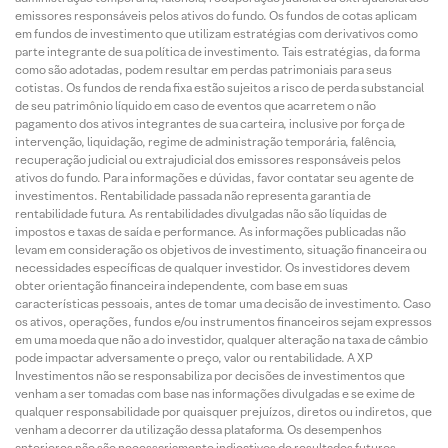
emissores responsáveis pelos ativos do fundo. Os fundos de cotas aplicam
em fundos de investimento que utilizam estratégias com derivativos como
parte integrante de sua política de investimento. Tais estratégias, da forma
como são adotadas, podem resultar em perdas patrimoniais para seus
cotistas. Os fundos de renda fixa estão sujeitos a risco de perda substancial
de seu patrimônio líquido em caso de eventos que acarretem o não
pagamento dos ativos integrantes de sua carteira, inclusive por força de
intervenção, liquidação, regime de administração temporária, falência,
recuperação judicial ou extrajudicial dos emissores responsáveis pelos
ativos do fundo. Para informações e dúvidas, favor contatar seu agente de
investimentos. Rentabilidade passada não representa garantia de
rentabilidade futura. As rentabilidades divulgadas não são líquidas de
impostos e taxas de saída e performance. As informações publicadas não
levam em consideração os objetivos de investimento, situação financeira ou
necessidades específicas de qualquer investidor. Os investidores devem
obter orientação financeira independente, com base em suas
características pessoais, antes de tomar uma decisão de investimento. Caso
os ativos, operações, fundos e/ou instrumentos financeiros sejam expressos
em uma moeda que não a do investidor, qualquer alteração na taxa de câmbio
pode impactar adversamente o preço, valor ou rentabilidade. A XP
Investimentos não se responsabiliza por decisões de investimentos que
venham a ser tomadas com base nas informações divulgadas e se exime de
qualquer responsabilidade por quaisquer prejuízos, diretos ou indiretos, que
venham a decorrer da utilização dessa plataforma. Os desempenhos
anteriores não são necessariamente indicativos de resultados futuros.