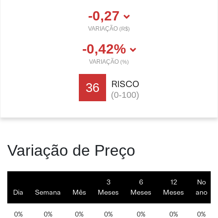
-0,27
VARIAÇÃO
(R$)
-0,42%
VARIAÇÃO
(%)
RISCO
36
(0-100)
Variação de Preço
3
6
12
No
Dia
Semana
Mês
Meses
Meses
Meses
ano
0%
0%
0%
0%
0%
0%
0%