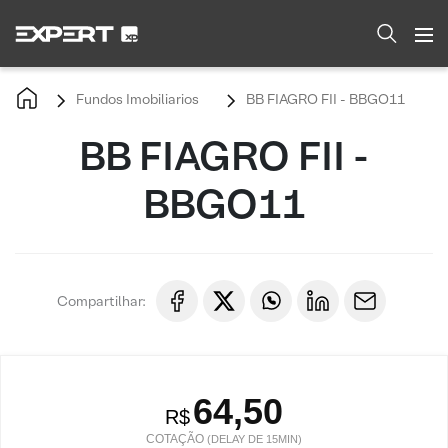
Fundos Imobiliarios
BB FIAGRO FII - BBGO11
BB FIAGRO FII -
BBGO11
Compartilhar:
64,50
R$
COTAÇÃO
(DELAY DE 15MIN)