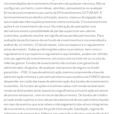
recomendações de investimento financeiro de qualquer natureza. Não se
configuram, portanto, como ideias, opiniões, pensamentos ou qualquer
forma de posicionamento por parte da XP Investimentos CCTVM S/A. É
terminantemente proibida a utilização, acesso, cópia ou divulgação não
autorizada das informações presentes neste conteúdo. O investimento em
ações é um investimento de risco. Na realização de operações com
derivativos existe a possibilidade de perdas superiores aos valores
investidos, podendo resultar em significativas perdas patrimoniais. Para
avaliação da performance de um fundo de investimentos é recomendável a
análise de, no mínimo, 12 (doze) meses. Leia o prospecto e o regulamento
antes de investir. Todas as informações sobre os produtos, bem como o
regulamento e o prospecto e regulamento aqui listados, podem ser obtidas
com seu agente de investimentos, em nosso site na internet ou no site do
referido gestor. Fundos de investimento não contam com garantia do
administrador, do gestor, de qualquer mecanismo de seguro ou fundo
garantidor – FGC. A taxa de administração máxima compreende a taxa de
administração mínima e o percentual máximo que a política do FUNDO admite
despender em razão das taxas de administração dos fundos de investimento
investidos. Os fundos de ações e multimercados com renda variável /sem
renda variável podem estar expostos a significativa concentração em ativos
de poucos emissores, com os riscos daí decorrentes. Os fundos de crédito
privado estão sujeitos a risco de perda substancial de seu patrimônio líquido
em caso de eventos que acarretem o não pagamento dos ativos integrantes
de sua carteira, inclusive por força de intervenção, liquidação, regime de
administração temporária, falência, recuperação judicial ou extrajudicial dos