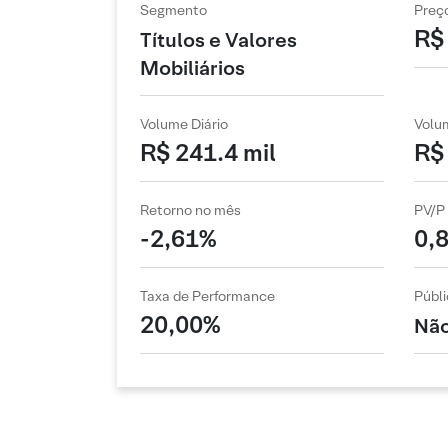
Segmento
Preç
R$
Títulos e Valores
Mobiliários
Volume Diário
Volu
R$ 241.4 mil
R$ 
Retorno no mês
PV/P
-2,61%
0,
Taxa de Performance
Públi
20,00%
Não