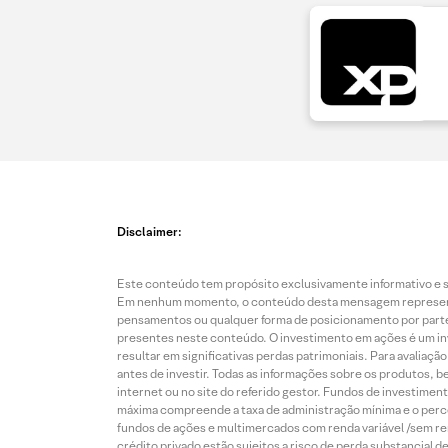
Disclaimer:
Este conteúdo tem propósito exclusivamente informativo e se
Em nenhum momento, o conteúdo desta mensagem representa o
pensamentos ou qualquer forma de posicionamento por parte 
presentes neste conteúdo. O investimento em ações é um inve
resultar em significativas perdas patrimoniais. Para avaliaç
antes de investir. Todas as informações sobre os produtos, 
internet ou no site do referido gestor. Fundos de investime
máxima compreende a taxa de administração mínima e o perce
fundos de ações e multimercados com renda variável /sem re
crédito privado estão sujeitos a risco de perda substancial 