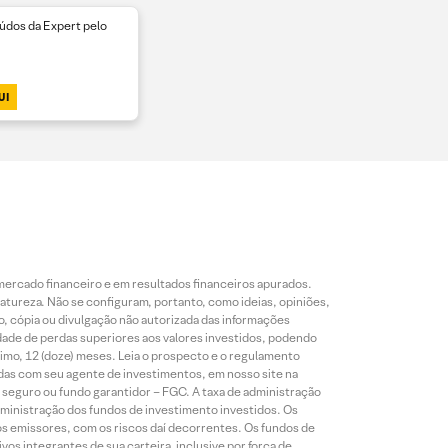
dos da Expert pelo
UI
mercado financeiro e em resultados financeiros apurados.
reza. Não se configuram, portanto, como ideias, opiniões,
, cópia ou divulgação não autorizada das informações
dade de perdas superiores aos valores investidos, podendo
nimo, 12 (doze) meses. Leia o prospecto e o regulamento
idas com seu agente de investimentos, em nosso site na
 seguro ou fundo garantidor – FGC. A taxa de administração
ministração dos fundos de investimento investidos. Os
os emissores, com os riscos daí decorrentes. Os fundos de
os integrantes de sua carteira, inclusive por força de