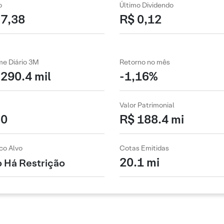
o
Último Dividendo
 7,38
R$ 0,12
me Diário 3M
Retorno no mês
290.4 mil
-1,16%
Valor Patrimonial
80
R$ 188.4 mi
co Alvo
Cotas Emitidas
20.1 mi
 Há Restrição