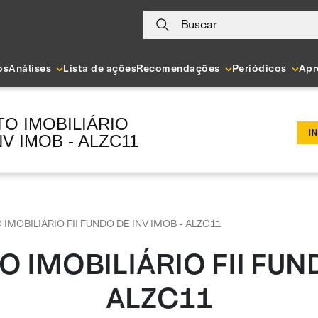
Buscar
os
Análises
Lista de ações
Recomendações
Periódicos
Apr
TO IMOBILIÁRIO
I
NV IMOB - ALZC11
IMOBILIÁRIO FII FUNDO DE INV IMOB - ALZC11
 IMOBILIÁRIO FII FUN
ALZC11