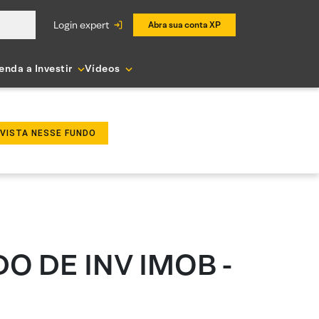
login expert
Abra sua conta XP
enda a Investir
Vídeos
NVISTA NESSE FUNDO
DO DE INV IMOB -