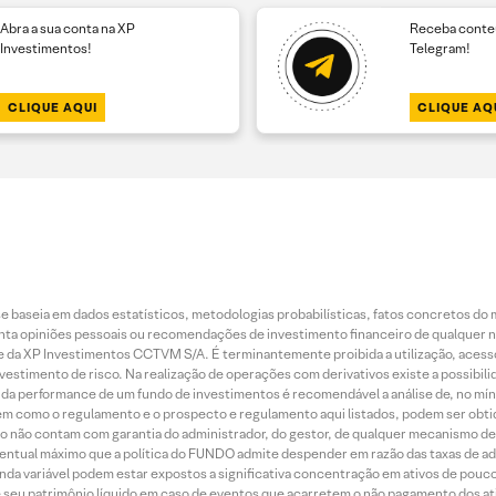
Abra a sua conta na XP
Receba conteú
Investimentos!
Telegram!
CLIQUE AQUI
CLIQUE AQ
 baseia em dados estatísticos, metodologias probabilísticas, fatos concretos do 
piniões pessoais ou recomendações de investimento financeiro de qualquer natu
da XP Investimentos CCTVM S/A. É terminantemente proibida a utilização, acesso
stimento de risco. Na realização de operações com derivativos existe a possibili
ão da performance de um fundo de investimentos é recomendável a análise de, no mí
bem como o regulamento e o prospecto e regulamento aqui listados, podem ser obt
nto não contam com garantia do administrador, do gestor, de qualquer mecanismo de
ntual máximo que a política do FUNDO admite despender em razão das taxas de ad
nda variável podem estar expostos a significativa concentração em ativos de pouc
de seu patrimônio líquido em caso de eventos que acarretem o não pagamento dos ativ