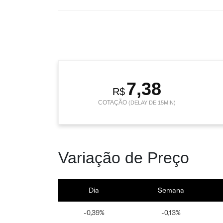
7,38
R$
COTAÇÃO
(DELAY DE 15MIN)
Variação de Preço
Dia
Semana
-0,39%
-0,13%