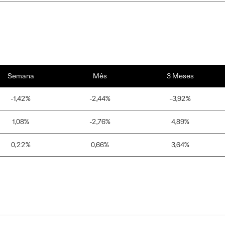
Semana
Mês
3 Meses
-1,42%
-2,44%
-3,92%
1,08%
-2,76%
4,89%
0,22%
0,66%
3,64%