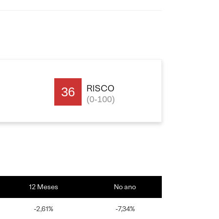
RISCO
36
(0-100)
12 Meses
No ano
-2,61%
-7,34%