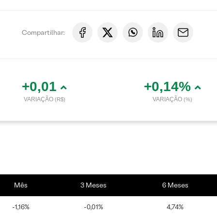
Compartilhar:
+0,01
+0,14%
VARIAÇÃO
VARIAÇÃO
(R$)
(%)
Mês
3 Meses
6 Meses
-1,16%
-0,01%
4,74%