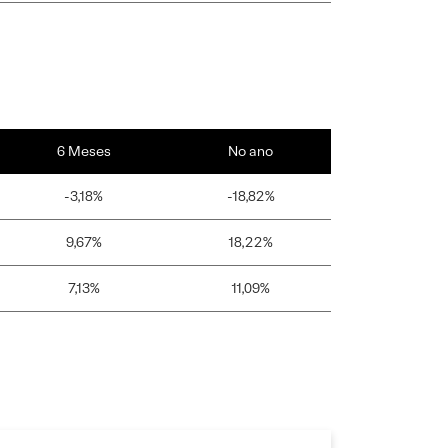
6 Meses
No ano
-3,18%
-18,82%
9,67%
18,22%
7,13%
11,09%