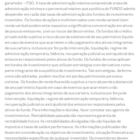
garantidor – FGC. A taxa de administração máxima compreende a taxa de
administração mínima e o percentual máximo que a política do FUNDO admite
despender em razão das taxas de administração dos fundos de investimento
investidos. Os fundos de ações e multimercados com renda variável /sem
renda variável podem estar expostos a significativa concentração em ativos
de poucos emissores, com os riscos daí decorrentes. Os fundos de crédito
privado estão sujeitos a risco de perda substancial de seu patrimônio líquido
em caso de eventos que acarretem o não pagamento dos ativos integrantes
de sua carteira, inclusive por força de intervenção, liquidação, regime de
administração temporária, falência, recuperação judicial ou extrajudicial dos
emissores responsáveis pelos ativos do fundo. Os fundos de cotas aplicam
em fundos de investimento que utilizam estratégias com derivativos como
parte integrante de sua política de investimento. Tais estratégias, da forma
como são adotadas, podem resultar em perdas patrimoniais para seus
cotistas. Os fundos de renda fixa estão sujeitos a risco de perda substancial
de seu patrimônio líquido em caso de eventos que acarretem o não
pagamento dos ativos integrantes de sua carteira, inclusive por força de
intervenção, liquidação, regime de administração temporária, falência,
recuperação judicial ou extrajudicial dos emissores responsáveis pelos
ativos do fundo. Para informações e dúvidas, favor contatar seu agente de
investimentos. Rentabilidade passada não representa garantia de
rentabilidade futura. As rentabilidades divulgadas não são líquidas de
impostos e taxas de saída e performance. As informações publicadas não
levam em consideração os objetivos de investimento, situação financeira ou
necessidades específicas de qualquer investidor. Os investidores devem