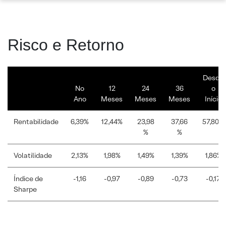
Risco e Retorno
Desde
No
12
24
36
o
Ano
Meses
Meses
Meses
Início
Rentabilidade
6,39%
12,44%
23,98
37,66
57,80%
%
%
Volatilidade
2,13%
1,98%
1,49%
1,39%
1,86%
Índice de
-1,16
-0,97
-0,89
-0,73
-0,17
Sharpe