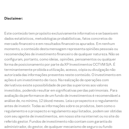
Disclaimer:
Este conteúdo tem propósito exclusivamente informativo e se baseia em
dados estatísticos, metodologias probabilísticas, fatos concretos do
mercado financeiro e em resultados financeiros apurados. Em nenhum
momento, o conteúdo desta mensagem representa opiniões pessoais ou
recomendações de investimento financeiro de qualquer natureza. Não se
configuram, portanto, como ideias, opiniões, pensamentos ou qualquer
forma de posicionamento por parte da XP Investimentos CCTVM S/A. É
terminantemente proibida a utilização, acesso, cópia ou divulgação não
autorizada das informações presentes neste conteúdo. O investimento em
ações é um investimento de risco. Na realização de operações com
derivativos existe a possibilidade de perdas superiores aos valores
investidos, podendo resultar em significativas perdas patrimoniais. Para
avaliação da performance de um fundo de investimentos é recomendável a
análise de, no mínimo, 12 (doze) meses. Leia o prospecto e o regulamento
antes de investir. Todas as informações sobre os produtos, bem como o
regulamento e o prospecto e regulamento aqui listados, podem ser obtidas
com seu agente de investimentos, em nosso site na internet ou no site do
referido gestor. Fundos de investimento não contam com garantia do
administrador, do gestor, de qualquer mecanismo de seguro ou fundo