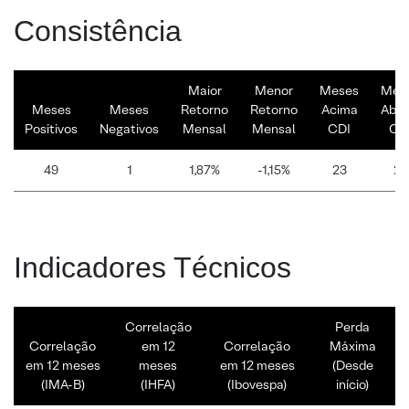
Consistência
Maior
Menor
Meses
Mes
Meses
Meses
Retorno
Retorno
Acima
Abai
Positivos
Negativos
Mensal
Mensal
CDI
CD
49
1
1,87%
-1,15%
23
27
Indicadores Técnicos
Correlação
Perda
Correlação
em 12
Correlação
Máxima
em 12 meses
meses
em 12 meses
(Desde
(IMA-B)
(IHFA)
(Ibovespa)
início)