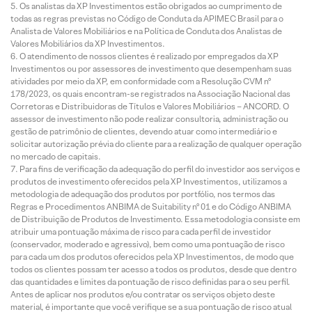
Os analistas da XP Investimentos estão obrigados ao cumprimento de
todas as regras previstas no Código de Conduta da APIMEC Brasil para o
Analista de Valores Mobiliários e na Política de Conduta dos Analistas de
Valores Mobiliários da XP Investimentos.
O atendimento de nossos clientes é realizado por empregados da XP
Investimentos ou por assessores de investimento que desempenham suas
atividades por meio da XP, em conformidade com a Resolução CVM nº
178/2023, os quais encontram-se registrados na Associação Nacional das
Corretoras e Distribuidoras de Títulos e Valores Mobiliários – ANCORD. O
assessor de investimento não pode realizar consultoria, administração ou
gestão de patrimônio de clientes, devendo atuar como intermediário e
solicitar autorização prévia do cliente para a realização de qualquer operação
no mercado de capitais.
Para fins de verificação da adequação do perfil do investidor aos serviços e
produtos de investimento oferecidos pela XP Investimentos, utilizamos a
metodologia de adequação dos produtos por portfólio, nos termos das
Regras e Procedimentos ANBIMA de Suitability nº 01 e do Código ANBIMA
de Distribuição de Produtos de Investimento. Essa metodologia consiste em
atribuir uma pontuação máxima de risco para cada perfil de investidor
(conservador, moderado e agressivo), bem como uma pontuação de risco
para cada um dos produtos oferecidos pela XP Investimentos, de modo que
todos os clientes possam ter acesso a todos os produtos, desde que dentro
das quantidades e limites da pontuação de risco definidas para o seu perfil.
Antes de aplicar nos produtos e/ou contratar os serviços objeto deste
material, é importante que você verifique se a sua pontuação de risco atual