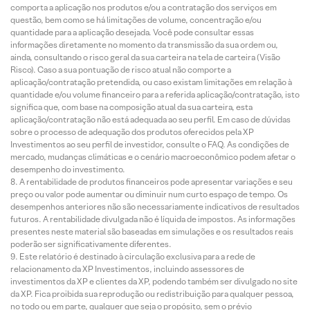
comporta a aplicação nos produtos e/ou a contratação dos serviços em
questão, bem como se há limitações de volume, concentração e/ou
quantidade para a aplicação desejada. Você pode consultar essas
informações diretamente no momento da transmissão da sua ordem ou,
ainda, consultando o risco geral da sua carteira na tela de carteira (Visão
Risco). Caso a sua pontuação de risco atual não comporte a
aplicação/contratação pretendida, ou caso existam limitações em relação à
quantidade e/ou volume financeiro para a referida aplicação/contratação, isto
significa que, com base na composição atual da sua carteira, esta
aplicação/contratação não está adequada ao seu perfil. Em caso de dúvidas
sobre o processo de adequação dos produtos oferecidos pela XP
Investimentos ao seu perfil de investidor, consulte o FAQ. As condições de
mercado, mudanças climáticas e o cenário macroeconômico podem afetar o
desempenho do investimento.
A rentabilidade de produtos financeiros pode apresentar variações e seu
preço ou valor pode aumentar ou diminuir num curto espaço de tempo. Os
desempenhos anteriores não são necessariamente indicativos de resultados
futuros. A rentabilidade divulgada não é líquida de impostos. As informações
presentes neste material são baseadas em simulações e os resultados reais
poderão ser significativamente diferentes.
Este relatório é destinado à circulação exclusiva para a rede de
relacionamento da XP Investimentos, incluindo assessores de
investimentos da XP e clientes da XP, podendo também ser divulgado no site
da XP. Fica proibida sua reprodução ou redistribuição para qualquer pessoa,
no todo ou em parte, qualquer que seja o propósito, sem o prévio