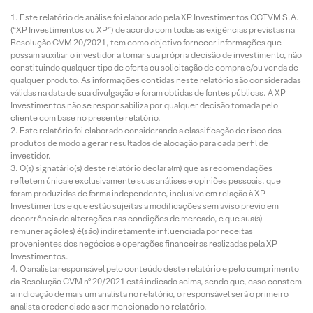
Este relatório de análise foi elaborado pela XP Investimentos CCTVM S.A.
(“XP Investimentos ou XP”) de acordo com todas as exigências previstas na
Resolução CVM 20/2021, tem como objetivo fornecer informações que
possam auxiliar o investidor a tomar sua própria decisão de investimento, não
constituindo qualquer tipo de oferta ou solicitação de compra e/ou venda de
qualquer produto. As informações contidas neste relatório são consideradas
válidas na data de sua divulgação e foram obtidas de fontes públicas. A XP
Investimentos não se responsabiliza por qualquer decisão tomada pelo
cliente com base no presente relatório.
Este relatório foi elaborado considerando a classificação de risco dos
produtos de modo a gerar resultados de alocação para cada perfil de
investidor.
O(s) signatário(s) deste relatório declara(m) que as recomendações
refletem única e exclusivamente suas análises e opiniões pessoais, que
foram produzidas de forma independente, inclusive em relação à XP
Investimentos e que estão sujeitas a modificações sem aviso prévio em
decorrência de alterações nas condições de mercado, e que sua(s)
remuneração(es) é(são) indiretamente influenciada por receitas
provenientes dos negócios e operações financeiras realizadas pela XP
Investimentos.
O analista responsável pelo conteúdo deste relatório e pelo cumprimento
da Resolução CVM nº 20/2021 está indicado acima, sendo que, caso constem
a indicação de mais um analista no relatório, o responsável será o primeiro
analista credenciado a ser mencionado no relatório.