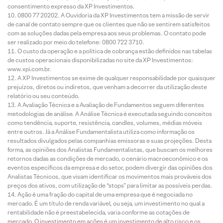
consentimento expresso da XP Investimentos.
0800 77 20202. A Ouvidoria da XP Investimentos tem a missão de servir
de canal de contato sempre que os clientes que não se sentirem satisfeitos
com as soluções dadas pela empresa aos seus problemas. O contato pode
ser realizado por meio do telefone: 0800 722 3710.
O custo da operação e a política de cobrança estão definidos nas tabelas
de custos operacionais disponibilizadas no site da XP Investimentos:
www.xpi.com.br.
A XP Investimentos se exime de qualquer responsabilidade por quaisquer
prejuízos, diretos ou indiretos, que venham a decorrer da utilização deste
relatório ou seu conteúdo.
A Avaliação Técnica e a Avaliação de Fundamentos seguem diferentes
metodologias de análise. A Análise Técnica é executada seguindo conceitos
como tendência, suporte, resistência, candles, volumes, médias móveis
entre outros. Já a Análise Fundamentalista utiliza como informação os
resultados divulgados pelas companhias emissoras e suas projeções. Desta
forma, as opiniões dos Analistas Fundamentalistas, que buscam os melhores
retornos dadas as condições de mercado, o cenário macroeconômico e os
eventos específicos da empresa e do setor, podem divergir das opiniões dos
Analistas Técnicos, que visam identificar os movimentos mais prováveis dos
preços dos ativos, com utilização de “stops” para limitar as possíveis perdas.
Ação é uma fração do capital de uma empresa que é negociada no
mercado. É um título de renda variável, ou seja, um investimento no qual a
rentabilidade não é preestabelecida, varia conforme as cotações de
mercado. O investimento em ações é um investimento de alto risco e os