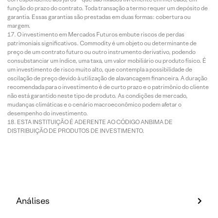
função do prazo do contrato. Toda transação a termo requer um depósito de
garantia. Essas garantias são prestadas em duas formas: cobertura ou
margem.
O investimento em Mercados Futuros embute riscos de perdas
patrimoniais significativos. Commodity é um objeto ou determinante de
preço de um contrato futuro ou outro instrumento derivativo, podendo
consubstanciar um índice, uma taxa, um valor mobiliário ou produto físico. É
um investimento de risco muito alto, que contempla a possibilidade de
oscilação de preço devido à utilização de alavancagem financeira. A duração
recomendada para o investimento é de curto prazo e o patrimônio do cliente
não está garantido neste tipo de produto. As condições de mercado,
mudanças climáticas e o cenário macroeconômico podem afetar o
desempenho do investimento.
ESTA INSTITUIÇÃO É ADERENTE AO CÓDIGO ANBIMA DE
DISTRIBUIÇÃO DE PRODUTOS DE INVESTIMENTO.
Análises