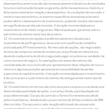
desempenhos anteriores não são necessariamente indicativos de resultados
futuros e nenhuma declaração ou garantia, de forma expressa ou implícita, é
feita neste material em relação a desempenhos. As condições de mercado, o
cenário macroeconômico, os eventos específicos da empresa e do setor
podem afetar o desempenho do investimento, podendo resultar até mesmo
em significativas perdas patrimoniais. A duração recomendada para o
investimento é de médio-longo prazo. Não há quaisquer garantias sobre o
patrimônio do cliente neste tipo de produto.
O investimento em opções é preferencialmente indicado para
investidores de perfil agressivo, de acordo com a política de suitability
praticada pela XP Investimentos. No mercado de opções, são negociados
direitos de compra ou venda de um bem por preço fixado em data futura,
devendo o adquirente do direito negociado pagar um prêmio ao vendedor tal
como num acordo seguro. As operações com esses derivativos são
consideradas de risco muito alto por apresentarem altas relações de risco e
retorno e algumas posições apresentarem a possibilidade de perdas
superiores ao capital investido. A duração recomendada para o investimento
é de curto prazo e o patrimônio do cliente não está garantido neste tipo de
produto.
O investimento em termos são contratos para compra ou a venda de uma
determinada quantidade de ações, a um preço fixado, para liquidação em
prazo determinado. O prazo do contrato a Termo é livremente escolhido
pelos investidores, obedecendo o prazo mínimo de 16 dias e máximo de 999
dias corridos. O preço será o valor da ação adicionado de uma parcela
correspondente aos juros – que são fixados livremente em mercado, em