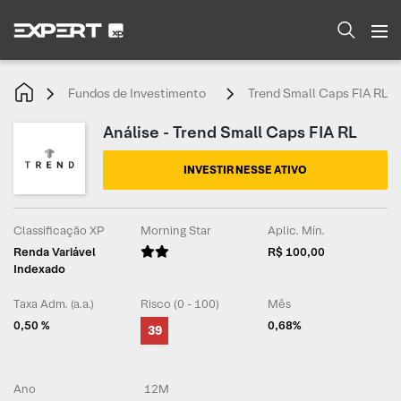
Fundos de Investimento
Trend Small Caps FIA RL
Análise - Trend Small Caps FIA RL
INVESTIR NESSE ATIVO
Classificação XP
Morning Star
Aplic. Mín.
Renda Variável
R$ 100,00
Indexado
Taxa Adm. (a.a.)
Risco (0 - 100)
Mês
0,50 %
0,68%
39
Ano
12M