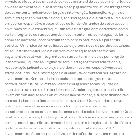
privado estão sujeitos a risco de perda substancial de seu patrimônio líquido
em caso de eventos que acarretem o não pagamento dos ativos integrantes
de sua carteira, inclusive por força de intervenção, liquidação, regime de
administração temporária, falência, recuperação judicial ou extrajudicial dos
emissores responsáveis pelos ativos do fundo. Os fundos de cotas aplicam
em fundos de investimento que utilizam estratégias com derivativos como
parte integrante de sua política de investimento. Tais estratégias, da forma
como são adotadas, podem resultar em perdas patrimoniais para seus
cotistas. Os fundos de renda fixa estão sujeitos a risco de perda substancial
de seu patrimônio líquido em caso de eventos que acarretem o não
pagamento dos ativos integrantes de sua carteira, inclusive por força de
intervenção, liquidação, regime de administração temporária, falência,
recuperação judicial ou extrajudicial dos emissores responsáveis pelos
ativos do fundo. Para informações e dúvidas, favor contatar seu agente de
investimentos. Rentabilidade passada não representa garantia de
rentabilidade futura. As rentabilidades divulgadas não são líquidas de
impostos e taxas de saída e performance. As informações publicadas não
levam em consideração os objetivos de investimento, situação financeira ou
necessidades específicas de qualquer investidor. Os investidores devem
obter orientação financeira independente, com base em suas
características pessoais, antes de tomar uma decisão de investimento. Caso
os ativos, operações, fundos e/ou instrumentos financeiros sejam expressos
em uma moeda que não a do investidor, qualquer alteração na taxa de câmbio
pode impactar adversamente o preço, valor ou rentabilidade. A XP
Investimentos não se responsabiliza por decisões de investimentos que