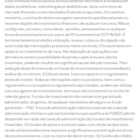
Este conteúdo tem propósito exclusivamente informativo e se baseia em
dados estatísticos, metodologias probabilísticas, fatos concretos do
mercado financeiro e em resultados financeiros apurados. Em nenhum
momento, o conteúdo desta mensagem representa opiniões pessoais ou
recomendações de investimento financeiro de qualquer natureza. Não se
configuram, portanto, como ideias, opiniões, pensamentos ou qualquer
forma de posicionamento por parte da XP Investimentos CCTVM S/A. É
terminantemente proibida a utilização, acesso, cópia ou divulgação não
autorizada das informações presentes neste conteúdo. O investimento em
ações é um investimento de risco. Na realização de operações com
derivativos existe a possibilidade de perdas superiores aos valores
investidos, podendo resultar em significativas perdas patrimoniais. Para
avaliação da performance de um fundo de investimentos é recomendável a
análise de, no mínimo, 12 (doze) meses. Leia o prospecto e o regulamento
antes de investir. Todas as informações sobre os produtos, bem como o
regulamento e o prospecto e regulamento aqui listados, podem ser obtidas
com seu agente de investimentos, em nosso site na internet ou no site do
referido gestor. Fundos de investimento não contam com garantia do
administrador, do gestor, de qualquer mecanismo de seguro ou fundo
garantidor – FGC. A taxa de administração máxima compreende a taxa de
administração mínima e o percentual máximo que a política do FUNDO admite
despender em razão das taxas de administração dos fundos de investimento
investidos. Os fundos de ações e multimercados com renda variável /sem
renda variável podem estar expostos a significativa concentração em ativos
de poucos emissores, com os riscos daí decorrentes. Os fundos de crédito