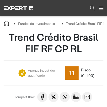
Fundos de Investimento
Trend Crédito Brasil FIF R
Trend Crédito Brasil
FIF RF CP RL
Risco
Apenas investidor
11
qualificado
(0-100)
Compartilhar: