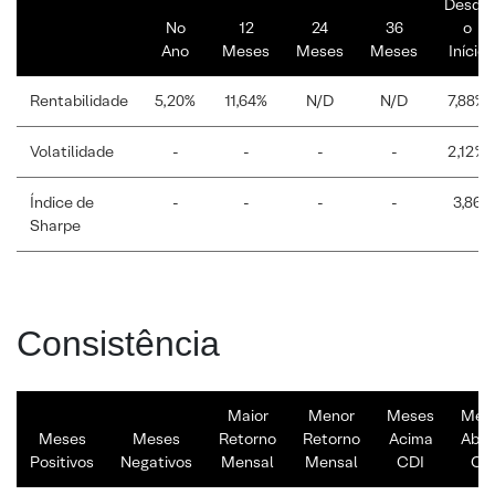
Desde
No
12
24
36
o
Ano
Meses
Meses
Meses
Início
Rentabilidade
5,20%
11,64%
N/D
N/D
7,88%
Volatilidade
-
-
-
-
2,12%
Índice de
-
-
-
-
3,86
Sharpe
Consistência
Maior
Menor
Meses
Mes
Meses
Meses
Retorno
Retorno
Acima
Abai
Positivos
Negativos
Mensal
Mensal
CDI
CD