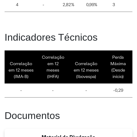
4
-
2,82%
0,99%
3
1
Indicadores Técnicos
Correlação
Perda
Correlação
em 12
Correlação
Máxima
em 12 meses
meses
em 12 meses
(Desde
(IMA-B)
(IHFA)
(Ibovespa)
início)
-
-
-
-0,29
Documentos