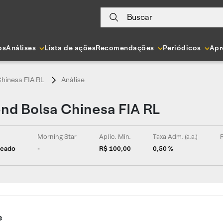
Buscar
os
Análises
Lista de ações
Recomendações
Periódicos
Apr
Chinesa FIA RL
Análise
end Bolsa Chinesa FIA RL
Morning Star
Aplic. Mín.
Taxa Adm. (a.a.)
R
geado
-
R$ 100,00
0,50 %
e