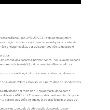
revistas na Resolução CVM 20/2021, tem como objetivo
 solicitação de compra e/ou venda de qualquer produto. As
 não se responsabiliza por qualquer decisão tomada pelo
estidor.
foram produzidas de forma independente, inclusive em relação
 remuneração(es) é(são) indiretamente influenciada por
constem a indicação de mais um analista no relatório, o
Analista de Valores Mobiliários e na Política de Conduta dos
s atividades por meio da XP, em conformidade com a
Mobiliários – ANCORD. O assessor de investimento não pode
iente para a realização de qualquer operação no mercado de
lizamos a metodologia de adequação dos produtos por