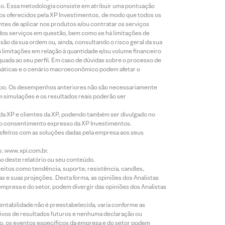
to. Essa metodologia consiste em atribuir uma pontuação
tos oferecidos pela XP Investimentos, de modo que todos os
ntes de aplicar nos produtos e/ou contratar os serviços
 dos serviços em questão, bem como se há limitações de
o da sua ordem ou, ainda, consultando o risco geral da sua
m limitações em relação à quantidade e/ou volume financeiro
equada ao seu perfil. Em caso de dúvidas sobre o processo de
imáticas e o cenário macroeconômico podem afetar o
empo. Os desempenhos anteriores não são necessariamente
m simulações e os resultados reais poderão ser
 da XP e clientes da XP, podendo também ser divulgado no
évio consentimento expresso da XP Investimentos.
isfeitos com as soluções dadas pela empresa aos seus
s: www.xpi.com.br.
ão deste relatório ou seu conteúdo.
eitos como tendência, suporte, resistência, candles,
s e suas projeções. Desta forma, as opiniões dos Analistas
presa e do setor, podem divergir das opiniões dos Analistas
entabilidade não é preestabelecida, varia conforme as
ivos de resultados futuros e nenhuma declaração ou
co, os eventos específicos da empresa e do setor podem