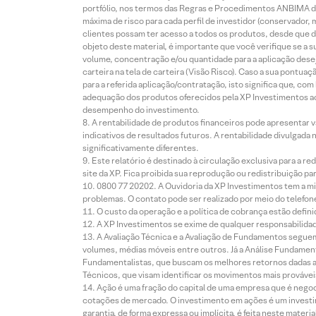
portfólio, nos termos das Regras e Procedimentos ANBIMA de
máxima de risco para cada perfil de investidor (conservado
clientes possam ter acesso a todos os produtos, desde que de
objeto deste material, é importante que você verifique se a
volume, concentração e/ou quantidade para a aplicação dese
carteira na tela de carteira (Visão Risco). Caso a sua pontu
para a referida aplicação/contratação, isto significa que, co
adequação dos produtos oferecidos pela XP Investimentos ao
desempenho do investimento.
A rentabilidade de produtos financeiros pode apresentar
indicativos de resultados futuros. A rentabilidade divulgada
significativamente diferentes.
Este relatório é destinado à circulação exclusiva para a 
site da XP. Fica proibida sua reprodução ou redistribuição p
0800 77 20202. A Ouvidoria da XP Investimentos tem a mi
problemas. O contato pode ser realizado por meio do telefon
O custo da operação e a política de cobrança estão defini
A XP Investimentos se exime de qualquer responsabilidade
A Avaliação Técnica e a Avaliação de Fundamentos seguem
volumes, médias móveis entre outros. Já a Análise Fundament
Fundamentalistas, que buscam os melhores retornos dadas as
Técnicos, que visam identificar os movimentos mais prováveis 
Ação é uma fração do capital de uma empresa que é negoci
cotações de mercado. O investimento em ações é um investi
garantia, de forma expressa ou implícita, é feita neste ma