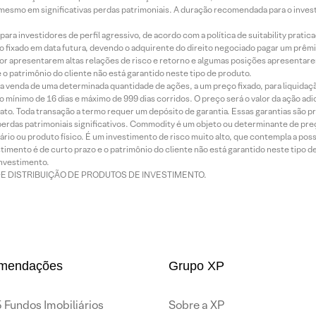
mesmo em significativas perdas patrimoniais. A duração recomendada para o inves
ra investidores de perfil agressivo, de acordo com a política de suitability prat
 fixado em data futura, devendo o adquirente do direito negociado pagar um prê
or apresentarem altas relações de risco e retorno e algumas posições apresentarem 
o patrimônio do cliente não está garantido neste tipo de produto.
 venda de uma determinada quantidade de ações, a um preço fixado, para liquidaç
 mínimo de 16 dias e máximo de 999 dias corridos. O preço será o valor da ação ad
ato. Toda transação a termo requer um depósito de garantia. Essas garantias são 
rdas patrimoniais significativos. Commodity é um objeto ou determinante de preç
rio ou produto físico. É um investimento de risco muito alto, que contempla a possi
imento é de curto prazo e o patrimônio do cliente não está garantido neste tipo 
nvestimento.
DE DISTRIBUIÇÃO DE PRODUTOS DE INVESTIMENTO.
mendações
Grupo XP
 Fundos Imobiliários
Sobre a XP