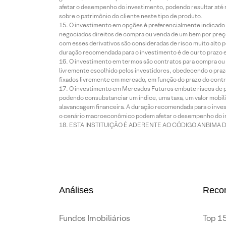
afetar o desempenho do investimento, podendo resultar até 
sobre o patrimônio do cliente neste tipo de produto.
O investimento em opções é preferencialmente indicado pa
negociados direitos de compra ou venda de um bem por preço
com esses derivativos são consideradas de risco muito alto p
duração recomendada para o investimento é de curto prazo e 
O investimento em termos são contratos para compra ou a
livremente escolhido pelos investidores, obedecendo o prazo
fixados livremente em mercado, em função do prazo do contr
O investimento em Mercados Futuros embute riscos de pe
podendo consubstanciar um índice, uma taxa, um valor mobiliá
alavancagem financeira. A duração recomendada para o invest
o cenário macroeconômico podem afetar o desempenho do i
ESTA INSTITUIÇÃO É ADERENTE AO CÓDIGO ANBIMA 
Análises
Reco
Fundos Imobiliários
Top 15