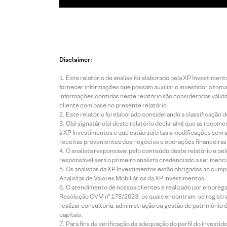
Disclaimer:
Este relatório de análise foi elaborado pela XP Investim
fornecer informações que possam auxiliar o investidor a toma
informações contidas neste relatório são consideradas válida
cliente com base no presente relatório.
Este relatório foi elaborado considerando a classificação d
O(s) signatário(s) deste relatório declara(m) que as reco
à XP Investimentos e que estão sujeitas a modificações sem 
receitas provenientes dos negócios e operações financeiras 
O analista responsável pelo conteúdo deste relatório e pe
responsável será o primeiro analista credenciado a ser menci
Os analistas da XP Investimentos estão obrigados ao cumpr
Analistas de Valores Mobiliários da XP Investimentos.
O atendimento de nossos clientes é realizado por empreg
Resolução CVM nº 178/2023, os quais encontram-se registrad
realizar consultoria, administração ou gestão de patrimônio 
capitais.
Para fins de verificação da adequação do perfil do invest