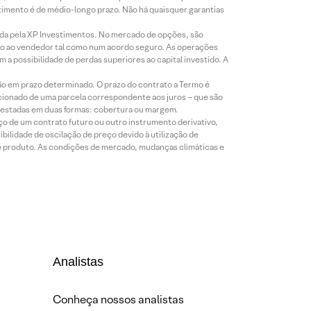
timento é de médio-longo prazo. Não há quaisquer garantias
icada pela XP Investimentos. No mercado de opções, são
mio ao vendedor tal como num acordo seguro. As operações
a possibilidade de perdas superiores ao capital investido. A
ão em prazo determinado. O prazo do contrato a Termo é
icionado de uma parcela correspondente aos juros – que são
prestadas em duas formas: cobertura ou margem.
o de um contrato futuro ou outro instrumento derivativo,
bilidade de oscilação de preço devido à utilização de
de produto. As condições de mercado, mudanças climáticas e
Analistas
Conheça nossos analistas