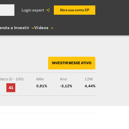
login expert
Abra sua conta XP
enda a Investir
Vídeos
INVESTIR NESSE ATIVO
isco (0 - 100)
Mês
Ano
12M
0,61%
-3,12%
4,44%
41