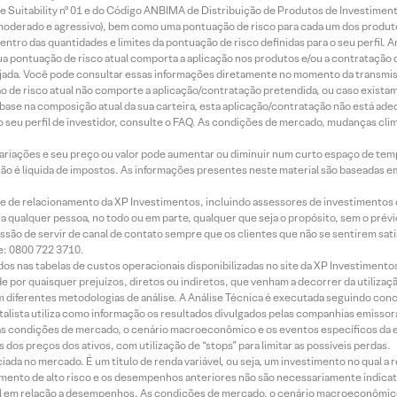
 Suitability nº 01 e do Código ANBIMA de Distribuição de Produtos de Investimen
r, moderado e agressivo), bem como uma pontuação de risco para cada um dos produ
ntro das quantidades e limites da pontuação de risco definidas para o seu perfil. A
 sua pontuação de risco atual comporta a aplicação nos produtos e/ou a contratação
jada. Você pode consultar essas informações diretamente no momento da transmissã
ação de risco atual não comporte a aplicação/contratação pretendida, ou caso exista
m base na composição atual da sua carteira, esta aplicação/contratação não está ad
 seu perfil de investidor, consulte o FAQ. As condições de mercado, mudanças cl
 variações e seu preço ou valor pode aumentar ou diminuir num curto espaço de t
 não é líquida de impostos. As informações presentes neste material são baseadas e
rede de relacionamento da XP Investimentos, incluindo assessores de investimentos
ara qualquer pessoa, no todo ou em parte, qualquer que seja o propósito, sem o pr
ssão de servir de canal de contato sempre que os clientes que não se sentirem sat
e: 0800 722 3710.
dos nas tabelas de custos operacionais disponibilizadas no site da XP Investimento
 por quaisquer prejuízos, diretos ou indiretos, que venham a decorrer da utilizaç
 diferentes metodologias de análise. A Análise Técnica é executada seguindo conc
alista utiliza como informação os resultados divulgados pelas companhias emissora
 condições de mercado, o cenário macroeconômico e os eventos específicos da em
dos preços dos ativos, com utilização de “stops” para limitar as possíveis perdas.
ada no mercado. É um título de renda variável, ou seja, um investimento no qual a r
mento de alto risco e os desempenhos anteriores não são necessariamente indicat
terial em relação a desempenhos. As condições de mercado, o cenário macroeconômi