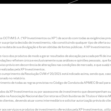
entos CCTVM S.A. (“XP Investimentos ou XP”) de acordo com todas as exigências p
r sua própria decisão de investimento, não constituindo qualquer tipo de oferta ou
s na data de sua divulgação e foram obtidas de fontes públicas. A XP Investimentos
e risco dos produtos de modo a gerar resultados de alocação para cada perfil de inv
mendações refletem única e exclusivamente suas análises e opiniões pessoais, que 
aviso prévio em decorrência de alterações nas condições de mercado, e que sua(s)
realizadas pela XP Investimentos.
lo cumprimento da Resolução CVM nº 20/2021 está indicado acima, sendo que, caso 
onado no relatório.
imento de todas as regras previstas no Código de Conduta da APIMEC Brasil para o 
ados da XP Investimentos ou por assessores de investimento que desempenham sua
os na Associação Nacional das Corretoras e Distribuidoras de Títulos e Valores 
de clientes, devendo atuar como intermediário e solicitar autorização prévia do cl
idor aos serviços e produtos de investimento oferecidos pela XP Investimentos, uti