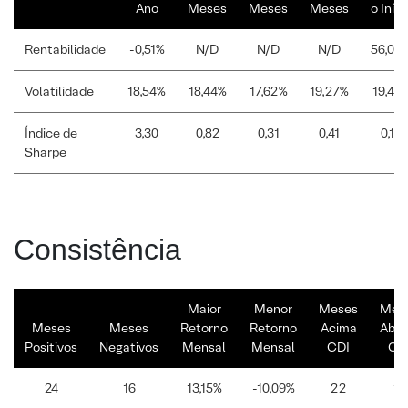
Ano
Meses
Meses
Meses
o Iníci
Rentabilidade
-0,51%
N/D
N/D
N/D
56,00
Volatilidade
18,54%
18,44%
17,62%
19,27%
19,46
Índice de
3,30
0,82
0,31
0,41
0,19
Sharpe
Consistência
Maior
Menor
Meses
Mes
Meses
Meses
Retorno
Retorno
Acima
Abai
Positivos
Negativos
Mensal
Mensal
CDI
CD
24
16
13,15%
-10,09%
22
18