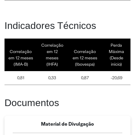
Indicadores Técnicos
Correlação
Perda
Correlação
em 12
Correlação
Máxima
em 12 meses
meses
em 12 meses
(Desde
(IMA-B)
(IHFA)
(Ibovespa)
início)
0,81
0,33
0,87
-20,69
Documentos
Material de Divulgação