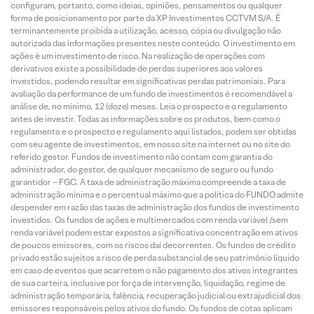
configuram, portanto, como ideias, opiniões, pensamentos ou qualquer
forma de posicionamento por parte da XP Investimentos CCTVM S/A. É
terminantemente proibida a utilização, acesso, cópia ou divulgação não
autorizada das informações presentes neste conteúdo. O investimento em
ações é um investimento de risco. Na realização de operações com
derivativos existe a possibilidade de perdas superiores aos valores
investidos, podendo resultar em significativas perdas patrimoniais. Para
avaliação da performance de um fundo de investimentos é recomendável a
análise de, no mínimo, 12 (doze) meses. Leia o prospecto e o regulamento
antes de investir. Todas as informações sobre os produtos, bem como o
regulamento e o prospecto e regulamento aqui listados, podem ser obtidas
com seu agente de investimentos, em nosso site na internet ou no site do
referido gestor. Fundos de investimento não contam com garantia do
administrador, do gestor, de qualquer mecanismo de seguro ou fundo
garantidor – FGC. A taxa de administração máxima compreende a taxa de
administração mínima e o percentual máximo que a política do FUNDO admite
despender em razão das taxas de administração dos fundos de investimento
investidos. Os fundos de ações e multimercados com renda variável /sem
renda variável podem estar expostos a significativa concentração em ativos
de poucos emissores, com os riscos daí decorrentes. Os fundos de crédito
privado estão sujeitos a risco de perda substancial de seu patrimônio líquido
em caso de eventos que acarretem o não pagamento dos ativos integrantes
de sua carteira, inclusive por força de intervenção, liquidação, regime de
administração temporária, falência, recuperação judicial ou extrajudicial dos
emissores responsáveis pelos ativos do fundo. Os fundos de cotas aplicam