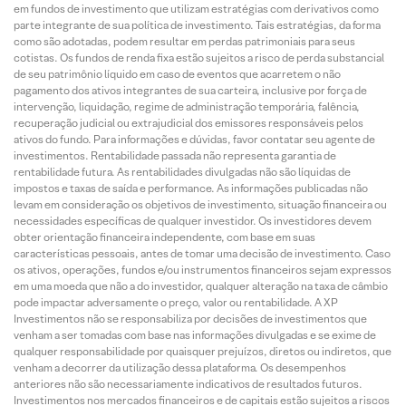
em fundos de investimento que utilizam estratégias com derivativos como
parte integrante de sua política de investimento. Tais estratégias, da forma
como são adotadas, podem resultar em perdas patrimoniais para seus
cotistas. Os fundos de renda fixa estão sujeitos a risco de perda substancial
de seu patrimônio líquido em caso de eventos que acarretem o não
pagamento dos ativos integrantes de sua carteira, inclusive por força de
intervenção, liquidação, regime de administração temporária, falência,
recuperação judicial ou extrajudicial dos emissores responsáveis pelos
ativos do fundo. Para informações e dúvidas, favor contatar seu agente de
investimentos. Rentabilidade passada não representa garantia de
rentabilidade futura. As rentabilidades divulgadas não são líquidas de
impostos e taxas de saída e performance. As informações publicadas não
levam em consideração os objetivos de investimento, situação financeira ou
necessidades específicas de qualquer investidor. Os investidores devem
obter orientação financeira independente, com base em suas
características pessoais, antes de tomar uma decisão de investimento. Caso
os ativos, operações, fundos e/ou instrumentos financeiros sejam expressos
em uma moeda que não a do investidor, qualquer alteração na taxa de câmbio
pode impactar adversamente o preço, valor ou rentabilidade. A XP
Investimentos não se responsabiliza por decisões de investimentos que
venham a ser tomadas com base nas informações divulgadas e se exime de
qualquer responsabilidade por quaisquer prejuízos, diretos ou indiretos, que
venham a decorrer da utilização dessa plataforma. Os desempenhos
anteriores não são necessariamente indicativos de resultados futuros.
Investimentos nos mercados financeiros e de capitais estão sujeitos a riscos