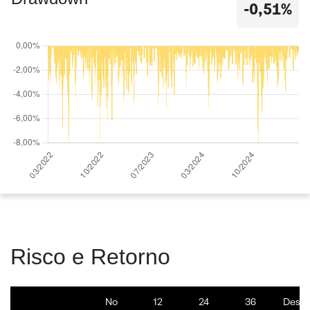
-0,51%
Risco e Retorno
No
12
24
36
Desd