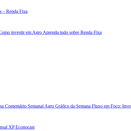
s – Renda Fixa
Como investir em Agro
Aprenda tudo sobre Renda Fixa
sa
Comentário Semanal Agro
Gráfico da Semana
Fluxo em Foco: Inves
nsal
XP Econocast