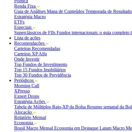
Política
Renda Fixa
Guia de Análises
Mapa de Conteúdos
Temporada de Resultado
Estratégia Macro
ETFs
Especiais
Superclássicos de FIIs
Fundos internacionais: o guia completo
Lista de ações
Recomendações
Carteiras Recomendadas
Carteiras XP Alfa
Onde Investir
Top Fundos de Investimento
Top 15 Fundos Imobiliários
Top 30 Fundos de Previdência
Periódicos
Morning Call
XPresso
Expert Drops
Estratégia Ações
Tabela de Múltiplos
Raio-XP da Bolsa
Resumo semanal da Bol
Alocação
Relatório Mensal
Economia
Brasil Macro Mensal
Economia em Destaque
Latam Macro Me