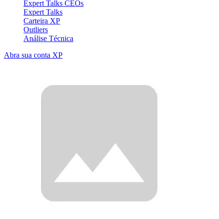
Expert Talks CEOs
Expert Talks
Carteira XP
Outliers
Análise Técnica
Abra sua conta XP