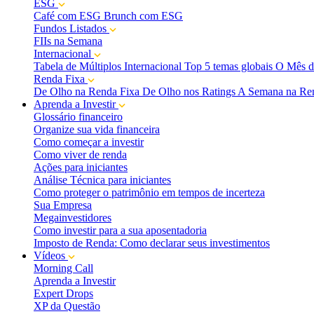
ESG
Café com ESG
Brunch com ESG
Fundos Listados
FIIs na Semana
Internacional
Tabela de Múltiplos Internacional
Top 5 temas globais
O Mês d
Renda Fixa
De Olho na Renda Fixa
De Olho nos Ratings
A Semana na Re
Aprenda a Investir
Glossário financeiro
Organize sua vida financeira
Como começar a investir
Como viver de renda
Ações para iniciantes
Análise Técnica para iniciantes
Como proteger o patrimônio em tempos de incerteza
Sua Empresa
Megainvestidores
Como investir para a sua aposentadoria
Imposto de Renda: Como declarar seus investimentos
Vídeos
Morning Call
Aprenda a Investir
Expert Drops
XP da Questão