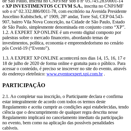
de São Paulo, inscrita no CNPJ/MF sob o nº 05.745.283/0001-14
e
XP INVESTIMENTOS CCTVM S.A.
, inscrita no CNPJ/MF
sob o n° 02.332.886/0011-78, com escritório na Avenida Presidente
Juscelino Kubitschek, nº 1909, 28º andar, Torre Sul, CEP 04.543-
907, bairro Vila Nova Conceição, na Cidade de São Paulo, Estado
de São Paulo, simplesmente denominada em conjunto como “XP”.
1.2. A EXPERT XP ONLINE é um evento digital composto por
palestras sobre o mercado financeiro, abordando temas de
investimentos, política, economia e empreendedorismo no cenário
pós Covid-19 (“Evento”).
1.3. A EXPERT XP ONLINE acontecerá nos dias 14, 15, 16, 17 e
18 de julho de 2020 de forma online e gratuita para o público. Para
acessar o conteúdo, é preciso se inscrever no site do evento, através
do endereço eletrônico:
www.eventoexpert.xpi.com.br
.
PARTICIPAÇÃO
2.1. Ao completar sua inscrição, o Participante declara e confirma
estar integralmente de acordo com todos os termos deste
Regulamento e aceita cumprir as condições aqui estabelecidas, tendo
ciência que o descumprimento de qualquer regra descrita nesse
Regulamento implicará no cancelamento imediato da participação
no evento, bem como na aplicação das possíveis penalidades
cabíveis.