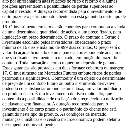
alto por apresentarem altas relações de risco e retorno e algumas
posições apresentarem a possibilidade de perdas superiores ao
capital investido. A duração recomendada para o investimento é de
curto prazo e o patrimônio do cliente não está garantido neste tipo de
produto.
O investimento em termos são contratos para compra ou a venda
de uma determinada quantidade de ações, a um preço fixado, para
liquidação em prazo determinado. O prazo do contrato a Termo é
livremente escolhido pelos investidores, obedecendo o prazo
mínimo de 16 dias e máximo de 999 dias corridos. O preço será o
valor da ação adicionado de uma parcela correspondente aos juros –
que são fixados livremente em mercado, em função do prazo do
contrato. Toda transação a termo requer um depósito de garantia.
Essas garantias são prestadas em duas formas: cobertura ou margem.
O investimento em Mercados Futuros embute riscos de perdas
patrimoniais significativos. Commodity é um objeto ou determinante
de preço de um contrato futuro ou outro instrumento derivativo,
podendo consubstanciar um índice, uma taxa, um valor mobiliário
ou produto físico. É um investimento de risco muito alto, que
contempla a possibilidade de oscilação de preço devido à utilização
de alavancagem financeira. A duração recomendada para o
investimento é de curto prazo e o patrimônio do cliente não está
garantido neste tipo de produto. As condições de mercado,
mudanças climáticas e o cenário macroeconômico podem afetar o
desempenho do investimento.