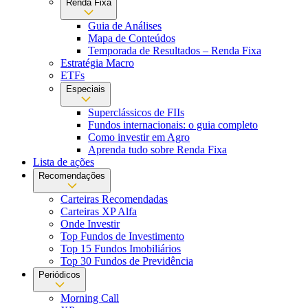
Renda Fixa
Guia de Análises
Mapa de Conteúdos
Temporada de Resultados – Renda Fixa
Estratégia Macro
ETFs
Especiais
Superclássicos de FIIs
Fundos internacionais: o guia completo
Como investir em Agro
Aprenda tudo sobre Renda Fixa
Lista de ações
Recomendações
Carteiras Recomendadas
Carteiras XP Alfa
Onde Investir
Top Fundos de Investimento
Top 15 Fundos Imobiliários
Top 30 Fundos de Previdência
Periódicos
Morning Call