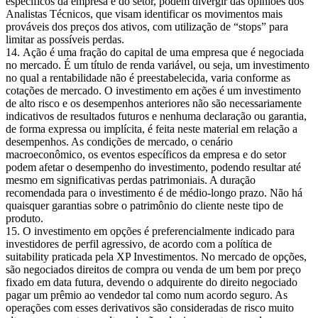
específicos da empresa e do setor, podem divergir das opiniões dos
Analistas Técnicos, que visam identificar os movimentos mais
prováveis dos preços dos ativos, com utilização de “stops” para
limitar as possíveis perdas.
Ação é uma fração do capital de uma empresa que é negociada
no mercado. É um título de renda variável, ou seja, um investimento
no qual a rentabilidade não é preestabelecida, varia conforme as
cotações de mercado. O investimento em ações é um investimento
de alto risco e os desempenhos anteriores não são necessariamente
indicativos de resultados futuros e nenhuma declaração ou garantia,
de forma expressa ou implícita, é feita neste material em relação a
desempenhos. As condições de mercado, o cenário
macroeconômico, os eventos específicos da empresa e do setor
podem afetar o desempenho do investimento, podendo resultar até
mesmo em significativas perdas patrimoniais. A duração
recomendada para o investimento é de médio-longo prazo. Não há
quaisquer garantias sobre o patrimônio do cliente neste tipo de
produto.
O investimento em opções é preferencialmente indicado para
investidores de perfil agressivo, de acordo com a política de
suitability praticada pela XP Investimentos. No mercado de opções,
são negociados direitos de compra ou venda de um bem por preço
fixado em data futura, devendo o adquirente do direito negociado
pagar um prêmio ao vendedor tal como num acordo seguro. As
operações com esses derivativos são consideradas de risco muito