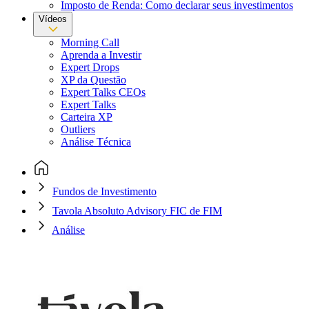
Imposto de Renda: Como declarar seus investimentos
Vídeos
Morning Call
Aprenda a Investir
Expert Drops
XP da Questão
Expert Talks CEOs
Expert Talks
Carteira XP
Outliers
Análise Técnica
Fundos de Investimento
Tavola Absoluto Advisory FIC de FIM
Análise