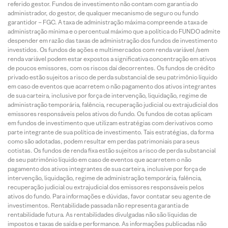
referido gestor. Fundos de investimento não contam com garantia do
administrador, do gestor, de qualquer mecanismo de seguro ou fundo
garantidor – FGC. A taxa de administração máxima compreende a taxa de
administração mínima e o percentual máximo que a política do FUNDO admite
despender em razão das taxas de administração dos fundos de investimento
investidos. Os fundos de ações e multimercados com renda variável /sem
renda variável podem estar expostos a significativa concentração em ativos
de poucos emissores, com os riscos daí decorrentes. Os fundos de crédito
privado estão sujeitos a risco de perda substancial de seu patrimônio líquido
em caso de eventos que acarretem o não pagamento dos ativos integrantes
de sua carteira, inclusive por força de intervenção, liquidação, regime de
administração temporária, falência, recuperação judicial ou extrajudicial dos
emissores responsáveis pelos ativos do fundo. Os fundos de cotas aplicam
em fundos de investimento que utilizam estratégias com derivativos como
parte integrante de sua política de investimento. Tais estratégias, da forma
como são adotadas, podem resultar em perdas patrimoniais para seus
cotistas. Os fundos de renda fixa estão sujeitos a risco de perda substancial
de seu patrimônio líquido em caso de eventos que acarretem o não
pagamento dos ativos integrantes de sua carteira, inclusive por força de
intervenção, liquidação, regime de administração temporária, falência,
recuperação judicial ou extrajudicial dos emissores responsáveis pelos
ativos do fundo. Para informações e dúvidas, favor contatar seu agente de
investimentos. Rentabilidade passada não representa garantia de
rentabilidade futura. As rentabilidades divulgadas não são líquidas de
impostos e taxas de saída e performance. As informações publicadas não