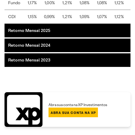
Fundo
1,17%
1,00%
1,21%
1,08%
1,08%
1,12%
1
CDI
1,15%
0,99%
1,21%
1,09%
1,07%
1,12%
1
Retorno Mensal 2025
Retorno Mensal 2024
Retorno Mensal 2023
Abra sua conta na XP Investimentos
ABRA SUA CONTA NA XP