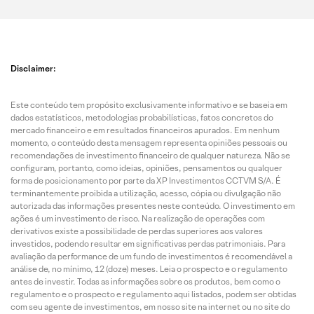
Disclaimer:
Este conteúdo tem propósito exclusivamente informativo e se baseia em
dados estatísticos, metodologias probabilísticas, fatos concretos do
mercado financeiro e em resultados financeiros apurados. Em nenhum
momento, o conteúdo desta mensagem representa opiniões pessoais ou
recomendações de investimento financeiro de qualquer natureza. Não se
configuram, portanto, como ideias, opiniões, pensamentos ou qualquer
forma de posicionamento por parte da XP Investimentos CCTVM S/A. É
terminantemente proibida a utilização, acesso, cópia ou divulgação não
autorizada das informações presentes neste conteúdo. O investimento em
ações é um investimento de risco. Na realização de operações com
derivativos existe a possibilidade de perdas superiores aos valores
investidos, podendo resultar em significativas perdas patrimoniais. Para
avaliação da performance de um fundo de investimentos é recomendável a
análise de, no mínimo, 12 (doze) meses. Leia o prospecto e o regulamento
antes de investir. Todas as informações sobre os produtos, bem como o
regulamento e o prospecto e regulamento aqui listados, podem ser obtidas
com seu agente de investimentos, em nosso site na internet ou no site do