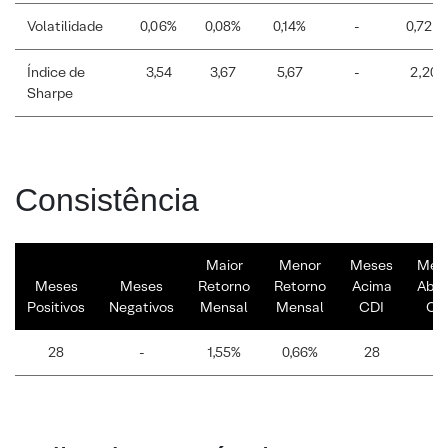
Volatilidade
0,06%
0,08%
0,14%
-
0,72%
Índice de
3,54
3,67
5,67
-
2,20
Sharpe
Consistência
Maior
Menor
Meses
Mes
Meses
Meses
Retorno
Retorno
Acima
Abai
Positivos
Negativos
Mensal
Mensal
CDI
CD
28
-
1,55%
0,66%
28
-