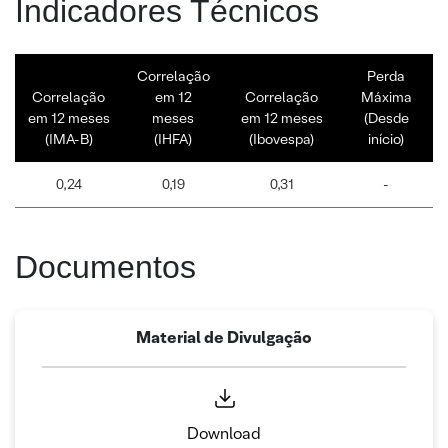
Indicadores Técnicos
Correlação
Perda
Correlação
em 12
Correlação
Máxima
em 12 meses
meses
em 12 meses
(Desde
(IMA-B)
(IHFA)
(Ibovespa)
início)
0,24
0,19
0,31
-
Documentos
Material de Divulgação
Download