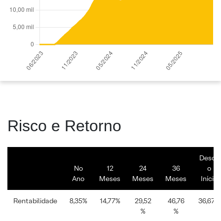
Risco e Retorno
Desde
No
12
24
36
o
Ano
Meses
Meses
Meses
Início
Rentabilidade
8,35%
14,77%
29,52
46,76
36,67%
%
%