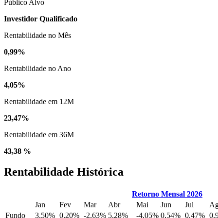
Público Alvo
Investidor Qualificado
Rentabilidade no Mês
0,99%
Rentabilidade no Ano
4,05%
Rentabilidade em 12M
23,47%
Rentabilidade em 36M
43,38 %
Rentabilidade Histórica
Retorno Mensal 2026
Jan
Fev
Mar
Abr
Mai
Jun
Jul
A
Fundo
3,50%
0,20%
-2,63%
5,28%
-4,05%
0,54%
0,47%
0,