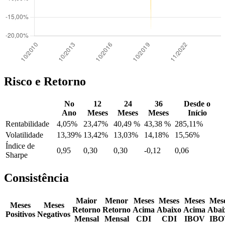
Risco e Retorno
No
12
24
36
Desde o
Ano
Meses
Meses
Meses
Início
Rentabilidade
4,05%
23,47%
40,49 %
43,38 %
285,11%
Volatilidade
13,39%
13,42%
13,03%
14,18%
15,56%
Índice de
0,95
0,30
0,30
-0,12
0,06
Sharpe
Consistência
Maior
Menor
Meses
Meses
Meses
Mes
Meses
Meses
Retorno
Retorno
Acima
Abaixo
Acima
Abai
Positivos
Negativos
Mensal
Mensal
CDI
CDI
IBOV
IBO