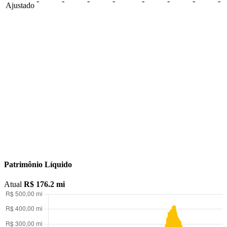
-
-
-
-
-
-
-
-
Ajustado
Abra sua conta na XP Investimentos
ABRA SUA CONTA NA XP
Patrimônio Líquido
Atual
R$ 176.2 mi