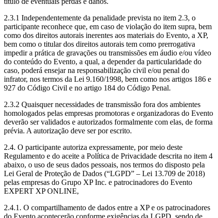
título de eventuais perdas e danos.
2.3.1 Independentemente da penalidade prevista no item 2.3, o
participante reconhece que, em caso de violação do item supra, bem
como dos direitos autorais inerentes aos materiais do Evento, a XP,
bem como o titular dos direitos autorais tem como prerrogativa
impedir a prática de gravações ou transmissões em áudio e/ou vídeo
do conteúdo do Evento, a qual, a depender da particularidade do
caso, poderá ensejar na responsabilização civil e/ou penal do
infrator, nos termos da Lei 9.160/1998, bem como nos artigos 186 e
927 do Código Civil e no artigo 184 do Código Penal.
2.3.2 Quaisquer necessidades de transmissão fora dos ambientes
homologados pelas empresas promotoras e organizadoras do Evento
deverão ser validados e autorizados formalmente com elas, de forma
prévia. A autorização deve ser por escrito.
2.4. O participante autoriza expressamente, por meio deste
Regulamento e do aceite a Política de Privacidade descrita no item 4
abaixo, o uso de seus dados pessoais, nos termos do disposto pela
Lei Geral de Proteção de Dados (“LGPD” – Lei 13.709 de 2018)
pelas empresas do Grupo XP Inc. e patrocinadores do Evento
EXPERT XP ONLINE,
2.4.1. O compartilhamento de dados entre a XP e os patrocinadores
do Evento acontecerão conforme exigências da LGPD, sendo de