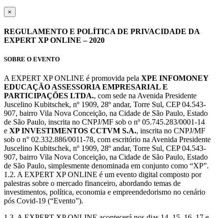
×
REGULAMENTO E POLÍTICA DE PRIVACIDADE DA
EXPERT XP ONLINE – 2020
SOBRE O EVENTO
A EXPERT XP ONLINE é promovida pela
XPE INFOMONEY
EDUCAÇÃO ASSESSORIA EMPRESARIAL E
PARTICIPAÇÕES LTDA.
, com sede na Avenida Presidente
Juscelino Kubitschek, nº 1909, 28º andar, Torre Sul, CEP 04.543-
907, bairro Vila Nova Conceição, na Cidade de São Paulo, Estado
de São Paulo, inscrita no CNPJ/MF sob o nº 05.745.283/0001-14
e
XP INVESTIMENTOS CCTVM S.A.
, inscrita no CNPJ/MF
sob o n° 02.332.886/0011-78, com escritório na Avenida Presidente
Juscelino Kubitschek, nº 1909, 28º andar, Torre Sul, CEP 04.543-
907, bairro Vila Nova Conceição, na Cidade de São Paulo, Estado
de São Paulo, simplesmente denominada em conjunto como “XP”.
1.2. A EXPERT XP ONLINE é um evento digital composto por
palestras sobre o mercado financeiro, abordando temas de
investimentos, política, economia e empreendedorismo no cenário
pós Covid-19 (“Evento”).
1.3. A EXPERT XP ONLINE acontecerá nos dias 14, 15, 16, 17 e