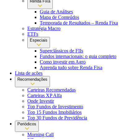
Renda Fixa
Guia de Análises
Mapa de Conteúdos
Temporada de Resultados – Renda Fixa
Estratégia Macro
ETFs
Especiais
Superclássicos de FIIs
Fundos internacionais: o guia completo
Como investir em Agro
Aprenda tudo sobre Renda Fixa
Lista de ações
Recomendações
Carteiras Recomendadas
Carteiras XP Alfa
Onde Investir
Top Fundos de Investimento
Top 15 Fundos Imobiliários
Top 30 Fundos de Previdência
Periódicos
Morning Call