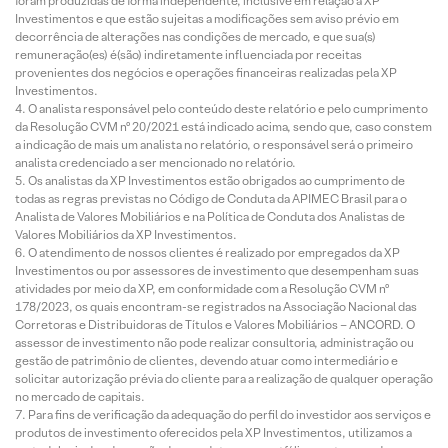
foram produzidas de forma independente, inclusive em relação à XP
Investimentos e que estão sujeitas a modificações sem aviso prévio em
decorrência de alterações nas condições de mercado, e que sua(s)
remuneração(es) é(são) indiretamente influenciada por receitas
provenientes dos negócios e operações financeiras realizadas pela XP
Investimentos.
O analista responsável pelo conteúdo deste relatório e pelo cumprimento
da Resolução CVM nº 20/2021 está indicado acima, sendo que, caso constem
a indicação de mais um analista no relatório, o responsável será o primeiro
analista credenciado a ser mencionado no relatório.
Os analistas da XP Investimentos estão obrigados ao cumprimento de
todas as regras previstas no Código de Conduta da APIMEC Brasil para o
Analista de Valores Mobiliários e na Política de Conduta dos Analistas de
Valores Mobiliários da XP Investimentos.
O atendimento de nossos clientes é realizado por empregados da XP
Investimentos ou por assessores de investimento que desempenham suas
atividades por meio da XP, em conformidade com a Resolução CVM nº
178/2023, os quais encontram-se registrados na Associação Nacional das
Corretoras e Distribuidoras de Títulos e Valores Mobiliários – ANCORD. O
assessor de investimento não pode realizar consultoria, administração ou
gestão de patrimônio de clientes, devendo atuar como intermediário e
solicitar autorização prévia do cliente para a realização de qualquer operação
no mercado de capitais.
Para fins de verificação da adequação do perfil do investidor aos serviços e
produtos de investimento oferecidos pela XP Investimentos, utilizamos a