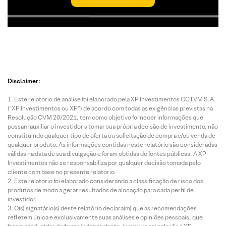
Disclaimer:
Este relatório de análise foi elaborado pela XP Investimentos CCTVM S.A.
(“XP Investimentos ou XP”) de acordo com todas as exigências previstas na
Resolução CVM 20/2021, tem como objetivo fornecer informações que
possam auxiliar o investidor a tomar sua própria decisão de investimento, não
constituindo qualquer tipo de oferta ou solicitação de compra e/ou venda de
qualquer produto. As informações contidas neste relatório são consideradas
válidas na data de sua divulgação e foram obtidas de fontes públicas. A XP
Investimentos não se responsabiliza por qualquer decisão tomada pelo
cliente com base no presente relatório.
Este relatório foi elaborado considerando a classificação de risco dos
produtos de modo a gerar resultados de alocação para cada perfil de
investidor.
O(s) signatário(s) deste relatório declara(m) que as recomendações
refletem única e exclusivamente suas análises e opiniões pessoais, que