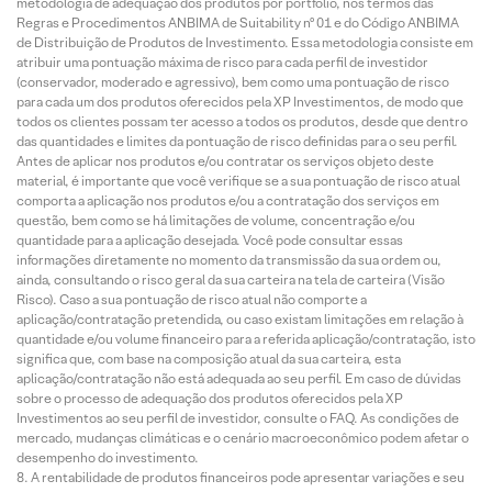
metodologia de adequação dos produtos por portfólio, nos termos das
Regras e Procedimentos ANBIMA de Suitability nº 01 e do Código ANBIMA
de Distribuição de Produtos de Investimento. Essa metodologia consiste em
atribuir uma pontuação máxima de risco para cada perfil de investidor
(conservador, moderado e agressivo), bem como uma pontuação de risco
para cada um dos produtos oferecidos pela XP Investimentos, de modo que
todos os clientes possam ter acesso a todos os produtos, desde que dentro
das quantidades e limites da pontuação de risco definidas para o seu perfil.
Antes de aplicar nos produtos e/ou contratar os serviços objeto deste
material, é importante que você verifique se a sua pontuação de risco atual
comporta a aplicação nos produtos e/ou a contratação dos serviços em
questão, bem como se há limitações de volume, concentração e/ou
quantidade para a aplicação desejada. Você pode consultar essas
informações diretamente no momento da transmissão da sua ordem ou,
ainda, consultando o risco geral da sua carteira na tela de carteira (Visão
Risco). Caso a sua pontuação de risco atual não comporte a
aplicação/contratação pretendida, ou caso existam limitações em relação à
quantidade e/ou volume financeiro para a referida aplicação/contratação, isto
significa que, com base na composição atual da sua carteira, esta
aplicação/contratação não está adequada ao seu perfil. Em caso de dúvidas
sobre o processo de adequação dos produtos oferecidos pela XP
Investimentos ao seu perfil de investidor, consulte o FAQ. As condições de
mercado, mudanças climáticas e o cenário macroeconômico podem afetar o
desempenho do investimento.
A rentabilidade de produtos financeiros pode apresentar variações e seu