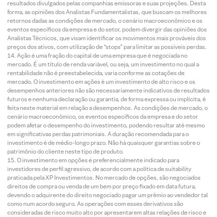
resultados divulgados pelas companhias emissoras e suas projeções. Desta
forma, as opiniões dos Analistas Fundamentalistas, que buscam os melhores
retornos dadas as condições de mercado, o cenário macroeconômico e os
eventos específicos da empresa e do setor, podem divergir das opiniões dos
Analistas Técnicos, que visam identificar os movimentos mais prováveis dos
preços dos ativos, com utilização de “stops” para limitar as possíveis perdas.
Ação é uma fração do capital de uma empresa que é negociada no
mercado. É um título de renda variável, ou seja, um investimento no qual a
rentabilidade não é preestabelecida, varia conforme as cotações de
mercado. O investimento em ações é um investimento de alto risco e os
desempenhos anteriores não são necessariamente indicativos de resultados
futuros e nenhuma declaração ou garantia, de forma expressa ou implícita, é
feita neste material em relação a desempenhos. As condições de mercado, o
cenário macroeconômico, os eventos específicos da empresa e do setor
podem afetar o desempenho do investimento, podendo resultar até mesmo
em significativas perdas patrimoniais. A duração recomendada para o
investimento é de médio-longo prazo. Não há quaisquer garantias sobre o
patrimônio do cliente neste tipo de produto.
O investimento em opções é preferencialmente indicado para
investidores de perfil agressivo, de acordo com a política de suitability
praticada pela XP Investimentos. No mercado de opções, são negociados
direitos de compra ou venda de um bem por preço fixado em data futura,
devendo o adquirente do direito negociado pagar um prêmio ao vendedor tal
como num acordo seguro. As operações com esses derivativos são
consideradas de risco muito alto por apresentarem altas relações de risco e