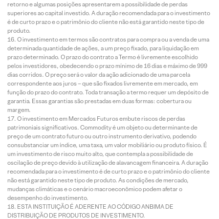
retorno e algumas posições apresentarem a possibilidade de perdas
superiores ao capital investido. A duração recomendada para o investimento
é de curto prazo e o patrimônio do cliente não está garantido neste tipo de
produto.
O investimento em termos são contratos para compra ou a venda de uma
determinada quantidade de ações, a um preço fixado, para liquidação em
prazo determinado. O prazo do contrato a Termo é livremente escolhido
pelos investidores, obedecendo o prazo mínimo de 16 dias e máximo de 999
dias corridos. O preço será o valor da ação adicionado de uma parcela
correspondente aos juros – que são fixados livremente em mercado, em
função do prazo do contrato. Toda transação a termo requer um depósito de
garantia. Essas garantias são prestadas em duas formas: cobertura ou
margem.
O investimento em Mercados Futuros embute riscos de perdas
patrimoniais significativos. Commodity é um objeto ou determinante de
preço de um contrato futuro ou outro instrumento derivativo, podendo
consubstanciar um índice, uma taxa, um valor mobiliário ou produto físico. É
um investimento de risco muito alto, que contempla a possibilidade de
oscilação de preço devido à utilização de alavancagem financeira. A duração
recomendada para o investimento é de curto prazo e o patrimônio do cliente
não está garantido neste tipo de produto. As condições de mercado,
mudanças climáticas e o cenário macroeconômico podem afetar o
desempenho do investimento.
ESTA INSTITUIÇÃO É ADERENTE AO CÓDIGO ANBIMA DE
DISTRIBUIÇÃO DE PRODUTOS DE INVESTIMENTO.