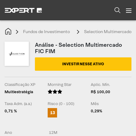
Fundos de Investimento
Selection Multimercado F
Análise - Selection Multimercado
FIC FIM
INVESTIR NESSE ATIVO
Classificação XP
Morning Star
Aplic. Mín.
Multiestratégia
R$ 100,00
Taxa Adm. (a.a.)
Risco (0 - 100)
Mês
0,71 %
0,29%
13
Ano
12M