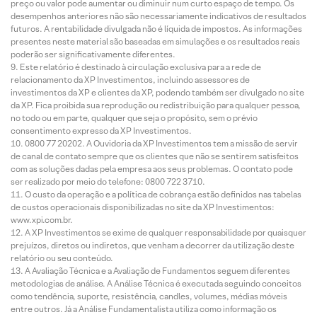
preço ou valor pode aumentar ou diminuir num curto espaço de tempo. Os
desempenhos anteriores não são necessariamente indicativos de resultados
futuros. A rentabilidade divulgada não é líquida de impostos. As informações
presentes neste material são baseadas em simulações e os resultados reais
poderão ser significativamente diferentes.
Este relatório é destinado à circulação exclusiva para a rede de
relacionamento da XP Investimentos, incluindo assessores de
investimentos da XP e clientes da XP, podendo também ser divulgado no site
da XP. Fica proibida sua reprodução ou redistribuição para qualquer pessoa,
no todo ou em parte, qualquer que seja o propósito, sem o prévio
consentimento expresso da XP Investimentos.
0800 77 20202. A Ouvidoria da XP Investimentos tem a missão de servir
de canal de contato sempre que os clientes que não se sentirem satisfeitos
com as soluções dadas pela empresa aos seus problemas. O contato pode
ser realizado por meio do telefone: 0800 722 3710.
O custo da operação e a política de cobrança estão definidos nas tabelas
de custos operacionais disponibilizadas no site da XP Investimentos:
www.xpi.com.br.
A XP Investimentos se exime de qualquer responsabilidade por quaisquer
prejuízos, diretos ou indiretos, que venham a decorrer da utilização deste
relatório ou seu conteúdo.
A Avaliação Técnica e a Avaliação de Fundamentos seguem diferentes
metodologias de análise. A Análise Técnica é executada seguindo conceitos
como tendência, suporte, resistência, candles, volumes, médias móveis
entre outros. Já a Análise Fundamentalista utiliza como informação os